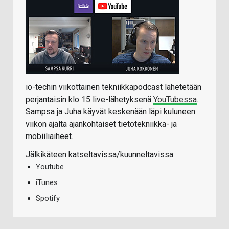
io-techin viikottainen tekniikkapodcast lähetetään
perjantaisin klo 15 live-lähetyksenä
YouTubessa
.
Sampsa ja Juha käyvät keskenään läpi kuluneen
viikon ajalta ajankohtaiset tietotekniikka- ja
mobiiliaiheet.
Jälkikäteen katseltavissa/kuunneltavissa:
Youtube
iTunes
Spotify