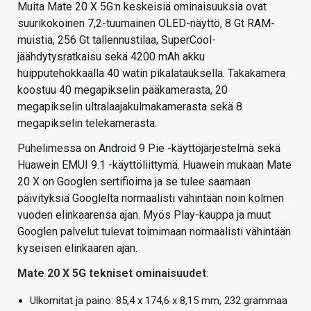
Muita Mate 20 X 5G:n keskeisiä ominaisuuksia ovat
suurikokoinen 7,2-tuumainen OLED-näyttö, 8 Gt RAM-
muistia, 256 Gt tallennustilaa, SuperCool-
jäähdytysratkaisu sekä 4200 mAh akku
huipputehokkaalla 40 watin pikalatauksella. Takakamera
koostuu 40 megapikselin pääkamerasta, 20
megapikselin ultralaajakulmakamerasta sekä 8
megapikselin telekamerasta.
Puhelimessa on Android 9 Pie -käyttöjärjestelmä sekä
Huawein EMUI 9.1 -käyttöliittymä. Huawein mukaan Mate
20 X on Googlen sertifioima ja se tulee saamaan
päivityksiä Googlelta normaalisti vähintään noin kolmen
vuoden elinkaarensa ajan. Myös Play-kauppa ja muut
Googlen palvelut tulevat toimimaan normaalisti vähintään
kyseisen elinkaaren ajan.
Mate 20 X 5G tekniset ominaisuudet
:
Ulkomitat ja paino: 85,4 x 174,6 x 8,15 mm, 232 grammaa