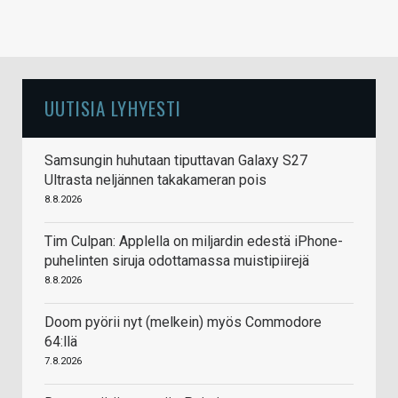
UUTISIA LYHYESTI
Samsungin huhutaan tiputtavan Galaxy S27
Ultrasta neljännen takakameran pois
8.8.2026
Tim Culpan: Applella on miljardin edestä iPhone-
puhelinten siruja odottamassa muistipiirejä
8.8.2026
Doom pyörii nyt (melkein) myös Commodore
64:llä
7.8.2026