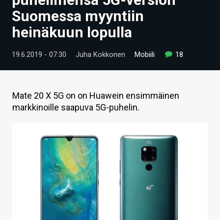
ARTIKKELIT
Suomessa myyntiin
heinäkuun lopulla
VIDEOT
TECHBBS
19.6.2019 - 07:30
Juha Kokkonen
Mobiili
18
TIETOA
HINTA.FI
Mate 20 X 5G on on Huawein ensimmäinen
markkinoille saapuva 5G-puhelin.
KAUPPA
VAIHDA TEEMA
HAKU