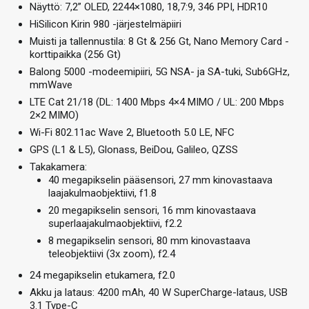
Näyttö: 7,2” OLED, 2244×1080, 18,7:9, 346 PPI, HDR10
HiSilicon Kirin 980 -järjestelmäpiiri
Muisti ja tallennustila: 8 Gt & 256 Gt, Nano Memory Card -
korttipaikka (256 Gt)
Balong 5000 -modeemipiiri, 5G NSA- ja SA-tuki, Sub6GHz,
mmWave
LTE Cat 21/18 (DL: 1400 Mbps 4×4 MIMO / UL: 200 Mbps
2×2 MIMO)
Wi-Fi 802.11ac Wave 2, Bluetooth 5.0 LE, NFC
GPS (L1 & L5), Glonass, BeiDou, Galileo, QZSS
Takakamera:
40 megapikselin pääsensori, 27 mm kinovastaava
laajakulmaobjektiivi, f1.8
20 megapikselin sensori, 16 mm kinovastaava
superlaajakulmaobjektiivi, f2.2
8 megapikselin sensori, 80 mm kinovastaava
teleobjektiivi (3x zoom), f2.4
24 megapikselin etukamera, f2.0
Akku ja lataus: 4200 mAh, 40 W SuperCharge-lataus, USB
3.1 Type-C