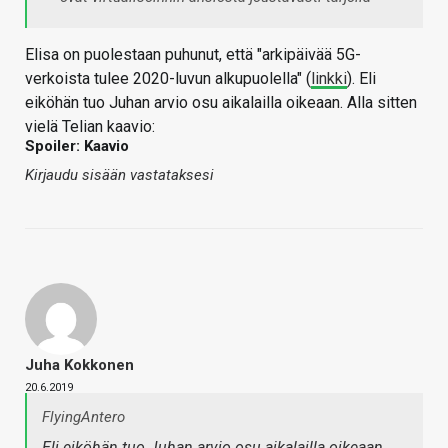
Elisa on puolestaan puhunut, että "arkipäivää 5G-
verkoista tulee 2020-luvun alkupuolella" (
linkki
). Eli
eiköhän tuo Juhan arvio osu aikalailla oikeaan. Alla sitten
vielä Telian kaavio:
Spoiler: Kaavio
Kirjaudu sisään vastataksesi
Juha Kokkonen
20.6.2019
FlyingAntero
Eli eiköhän tuo Juhan arvio osu aikalailla oikeaan.