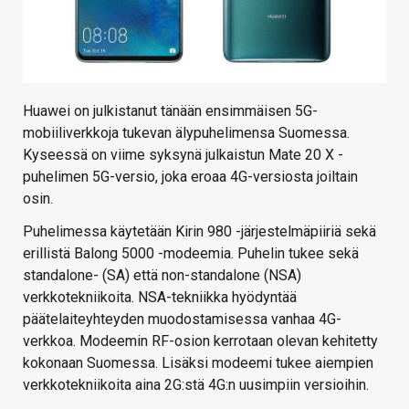
Huawei on julkistanut tänään ensimmäisen 5G-
mobiiliverkkoja tukevan älypuhelimensa Suomessa.
Kyseessä on viime syksynä julkaistun Mate 20 X -
puhelimen 5G-versio, joka eroaa 4G-versiosta joiltain
osin.
Puhelimessa käytetään Kirin 980 -järjestelmäpiiriä sekä
erillistä Balong 5000 -modeemia. Puhelin tukee sekä
standalone- (SA) että non-standalone (NSA)
verkkotekniikoita. NSA-tekniikka hyödyntää
päätelaiteyhteyden muodostamisessa vanhaa 4G-
verkkoa. Modeemin RF-osion kerrotaan olevan kehitetty
kokonaan Suomessa. Lisäksi modeemi tukee aiempien
verkkotekniikoita aina 2G:stä 4G:n uusimpiin versioihin.