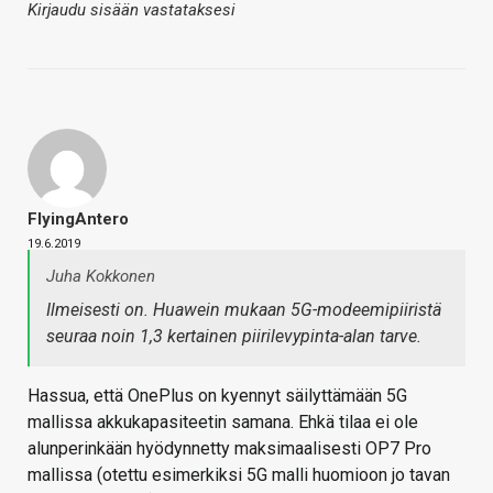
Kirjaudu sisään vastataksesi
FlyingAntero
19.6.2019
Juha Kokkonen
Ilmeisesti on. Huawein mukaan 5G-modeemipiiristä
seuraa noin 1,3 kertainen piirilevypinta-alan tarve.
Hassua, että OnePlus on kyennyt säilyttämään 5G
mallissa akkukapasiteetin samana. Ehkä tilaa ei ole
alunperinkään hyödynnetty maksimaalisesti OP7 Pro
mallissa (otettu esimerkiksi 5G malli huomioon jo tavan