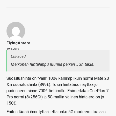
FlyingAntero
19.6.2019
UnFaced
Melkonen hintalappu luurilla pelkän 5Gn takia.
Suositushinta on "vain" 100€ kalliimpi kuin normi Mate 20
X:n suositushinta (899€). Tosin hintataso näyttää jo
pudonneen sinne 700€ tietämille. Esimerkiksi OnePlus 7
Pro normi (8/256Gt) ja 5G mallin välinen hinta ero on jo
150€.
Eniten tässä ihmetyttää, että onko 5G modeemi tosiaan