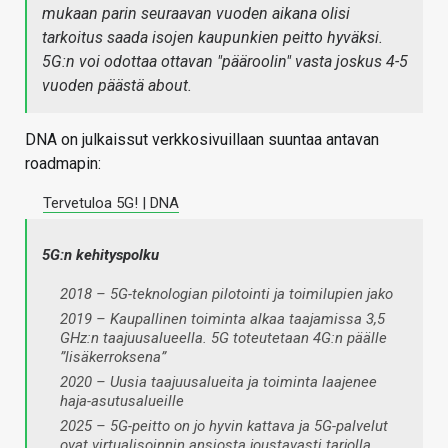
mukaan parin seuraavan vuoden aikana olisi
tarkoitus saada isojen kaupunkien peitto hyväksi.
5G:n voi odottaa ottavan "pääroolin" vasta joskus 4-5
vuoden päästä about.
DNA on julkaissut verkkosivuillaan suuntaa antavan
roadmapin:
Tervetuloa 5G! | DNA
5G:n kehityspolku
2018 – 5G-teknologian pilotointi ja toimilupien jako
2019 – Kaupallinen toiminta alkaa taajamissa 3,5
GHz:n taajuusalueella. 5G toteutetaan 4G:n päälle
”lisäkerroksena”
2020 – Uusia taajuusalueita ja toiminta laajenee
haja-asutusalueille
2025 – 5G-peitto on jo hyvin kattava ja 5G-palvelut
ovat virtualisoinnin ansiosta joustavasti tarjolla