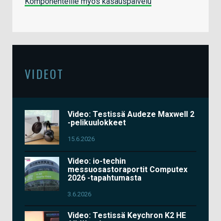
Komponenteille myös kasauspalvelu
VIDEOT
Video: Testissä Audeze Maxwell 2
-pelikuulokkeet
15.6.2026
Video: io-techin
messuosastoraportit Computex
2026 -tapahtumasta
3.6.2026
Video: Testissä Keychron K2 HE