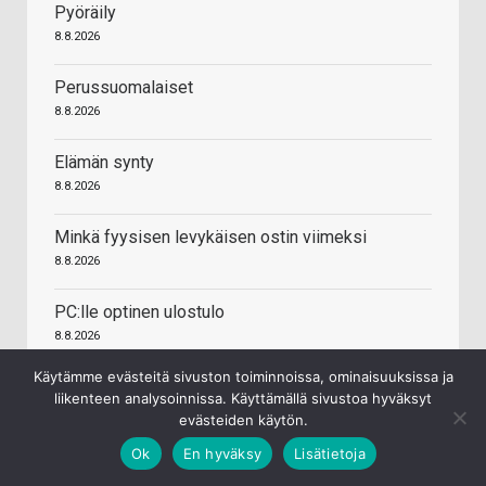
Pyöräily
8.8.2026
Perussuomalaiset
8.8.2026
Elämän synty
8.8.2026
Minkä fyysisen levykäisen ostin viimeksi
8.8.2026
PC:lle optinen ulostulo
8.8.2026
Käytämme evästeitä sivuston toiminnoissa, ominaisuuksissa ja
liikenteen analysoinnissa. Käyttämällä sivustoa hyväksyt
evästeiden käytön.
HINTA.FI HINTAVERTAILU
Ok
En hyväksy
Lisätietoja