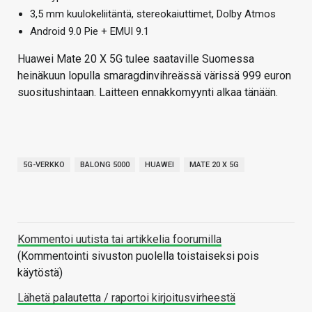
3,5 mm kuulokeliitäntä, stereokaiuttimet, Dolby Atmos
Android 9.0 Pie + EMUI 9.1
Huawei Mate 20 X 5G tulee saataville Suomessa
heinäkuun lopulla smaragdinvihreässä värissä 999 euron
suositushintaan. Laitteen ennakkomyynti alkaa tänään.
5G-VERKKO
BALONG 5000
HUAWEI
MATE 20 X 5G
Kommentoi uutista tai artikkelia foorumilla
(Kommentointi sivuston puolella toistaiseksi pois
käytöstä)
Lähetä palautetta / raportoi kirjoitusvirheestä