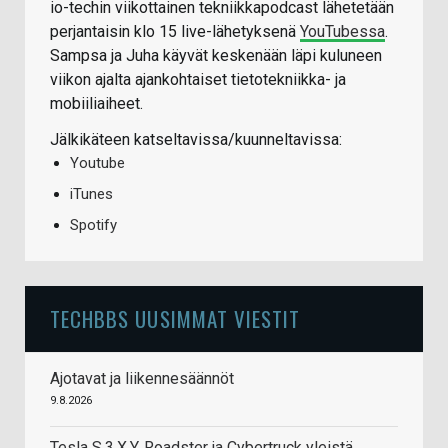
io-techin viikottainen tekniikkapodcast lähetetään
perjantaisin klo 15 live-lähetyksenä
YouTubessa
.
Sampsa ja Juha käyvät keskenään läpi kuluneen
viikon ajalta ajankohtaiset tietotekniikka- ja
mobiiliaiheet.
Jälkikäteen katseltavissa/kuunneltavissa:
Youtube
iTunes
Spotify
TECHBBS UUSIMMAT VIESTIT
Ajotavat ja liikennesäännöt
9.8.2026
Tesla S,3,X,Y, Roadster ja Cybertruck yleistä