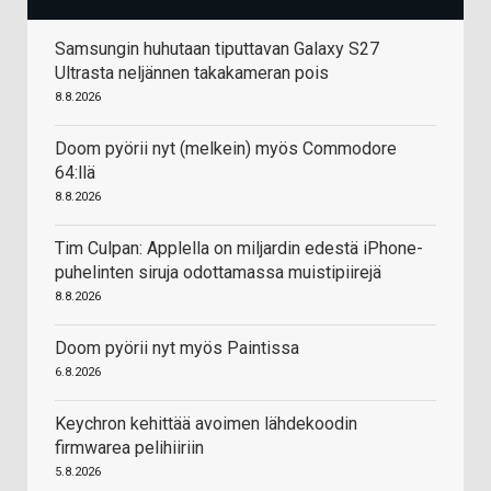
Samsungin huhutaan tiputtavan Galaxy S27
Ultrasta neljännen takakameran pois
8.8.2026
Doom pyörii nyt (melkein) myös Commodore
64:llä
8.8.2026
Tim Culpan: Applella on miljardin edestä iPhone-
puhelinten siruja odottamassa muistipiirejä
8.8.2026
Doom pyörii nyt myös Paintissa
6.8.2026
Keychron kehittää avoimen lähdekoodin
firmwarea pelihiiriin
5.8.2026