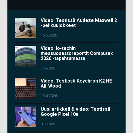
Video: Testissä Audeze Maxwell 2
-pelikuulokkeet
15.6.2026
Video: io-techin
messuosastoraportit Computex
2026 -tapahtumasta
3.6.2026
Video: Testissä Keychron K2 HE
All-Wood
13.4.2026
Uusi artikkeli & video: Testissä
Google Pixel 10a
9.3.2026