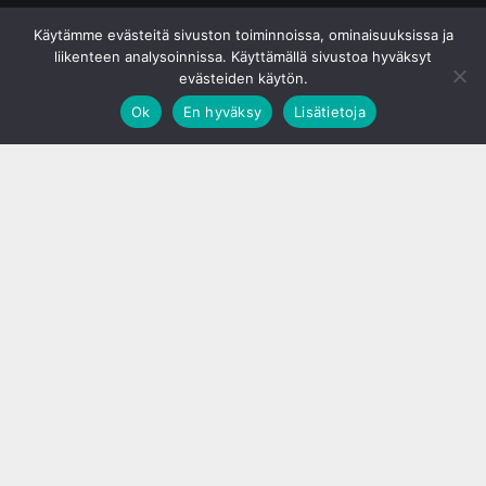
© S&J Media Oy
Käytämme evästeitä sivuston toiminnoissa, ominaisuuksissa ja
liikenteen analysoinnissa. Käyttämällä sivustoa hyväksyt
evästeiden käytön.
Ok
En hyväksy
Lisätietoja
;