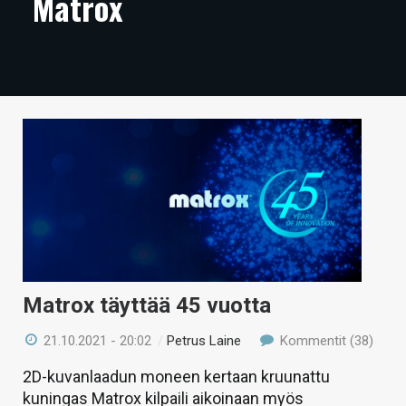
Matrox
ARTIKKELIT
VIDEOT
TECHBBS
TIETOA
HINTA.FI
KAUPPA
VAIHDA TEEMA
Matrox täyttää 45 vuotta
HAKU
21.10.2021 - 20:02
/
Petrus Laine
Kommentit (38)
2D-kuvanlaadun moneen kertaan kruunattu
kuningas Matrox kilpaili aikoinaan myös