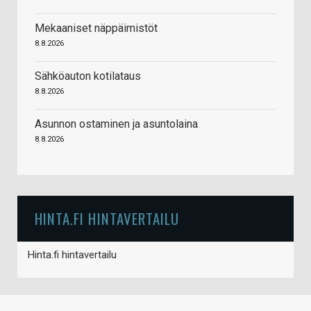
Mekaaniset näppäimistöt
8.8.2026
Sähköauton kotilataus
8.8.2026
Asunnon ostaminen ja asuntolaina
8.8.2026
HINTA.FI HINTAVERTAILU
Hinta.fi hintavertailu