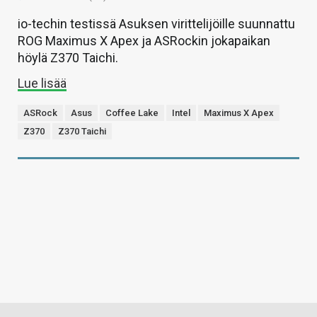
io-techin testissä Asuksen virittelijöille suunnattu
ROG Maximus X Apex ja ASRockin jokapaikan
höylä Z370 Taichi.
Lue lisää
ASRock
Asus
Coffee Lake
Intel
Maximus X Apex
Z370
Z370 Taichi