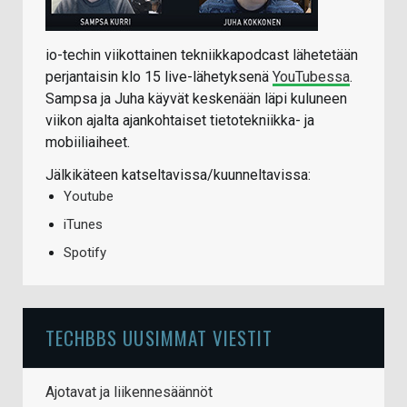
io-techin viikottainen tekniikkapodcast lähetetään
perjantaisin klo 15 live-lähetyksenä
YouTubessa
.
Sampsa ja Juha käyvät keskenään läpi kuluneen
viikon ajalta ajankohtaiset tietotekniikka- ja
mobiiliaiheet.
Jälkikäteen katseltavissa/kuunneltavissa:
Youtube
iTunes
Spotify
TECHBBS UUSIMMAT VIESTIT
Ajotavat ja liikennesäännöt