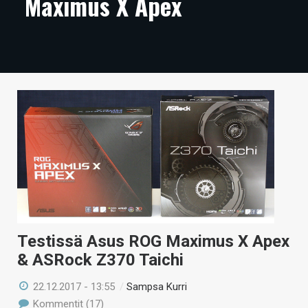
Maximus X Apex
ARTIKKELIT
VIDEOT
TECHBBS
TIETOA
HINTA.FI
KAUPPA
VAIHDA TEEMA
Testissä Asus ROG Maximus X Apex
& ASRock Z370 Taichi
HAKU
22.12.2017 - 13:55
/
Sampsa Kurri
Kommentit (17)