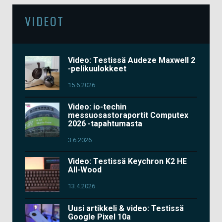
VIDEOT
Video: Testissä Audeze Maxwell 2
-pelikuulokkeet
15.6.2026
Video: io-techin
messuosastoraportit Computex
2026 -tapahtumasta
3.6.2026
Video: Testissä Keychron K2 HE
All-Wood
13.4.2026
Uusi artikkeli & video: Testissä
Google Pixel 10a