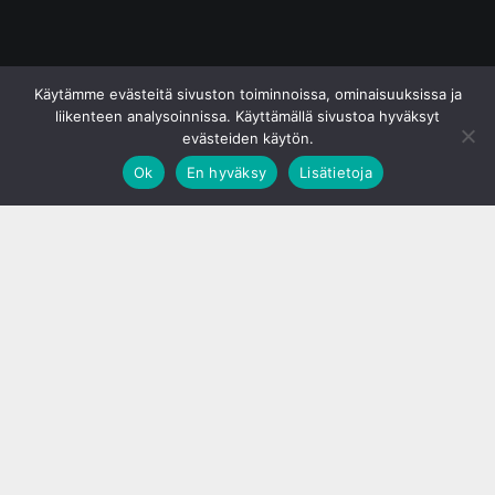
© S&J Media Oy
Käytämme evästeitä sivuston toiminnoissa, ominaisuuksissa ja
liikenteen analysoinnissa. Käyttämällä sivustoa hyväksyt
evästeiden käytön.
Ok
En hyväksy
Lisätietoja
;