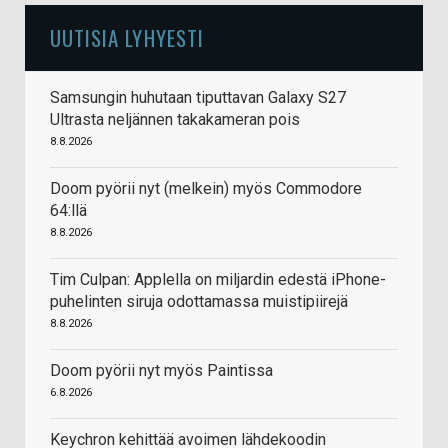
UUTISIA LYHYESTI
Samsungin huhutaan tiputtavan Galaxy S27
Ultrasta neljännen takakameran pois
8.8.2026
Doom pyörii nyt (melkein) myös Commodore
64:llä
8.8.2026
Tim Culpan: Applella on miljardin edestä iPhone-
puhelinten siruja odottamassa muistipiirejä
8.8.2026
Doom pyörii nyt myös Paintissa
6.8.2026
Keychron kehittää avoimen lähdekoodin