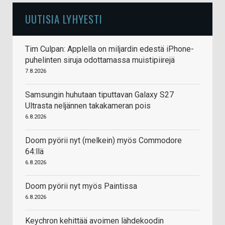
UUTISIA LYHYESTI
Tim Culpan: Applella on miljardin edestä iPhone-
puhelinten siruja odottamassa muistipiirejä
7.8.2026
Samsungin huhutaan tiputtavan Galaxy S27
Ultrasta neljännen takakameran pois
6.8.2026
Doom pyörii nyt (melkein) myös Commodore
64:llä
6.8.2026
Doom pyörii nyt myös Paintissa
6.8.2026
Keychron kehittää avoimen lähdekoodin