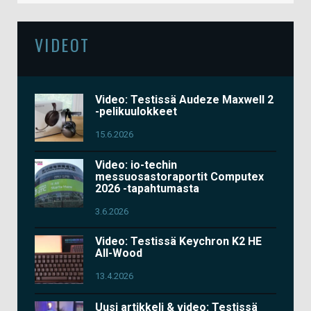
VIDEOT
Video: Testissä Audeze Maxwell 2
-pelikuulokkeet
15.6.2026
Video: io-techin
messuosastoraportit Computex
2026 -tapahtumasta
3.6.2026
Video: Testissä Keychron K2 HE
All-Wood
13.4.2026
Uusi artikkeli & video: Testissä