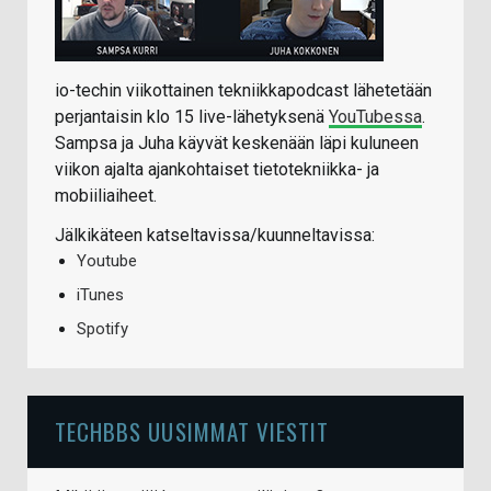
io-techin viikottainen tekniikkapodcast lähetetään
perjantaisin klo 15 live-lähetyksenä
YouTubessa
.
Sampsa ja Juha käyvät keskenään läpi kuluneen
viikon ajalta ajankohtaiset tietotekniikka- ja
mobiiliaiheet.
Jälkikäteen katseltavissa/kuunneltavissa:
Youtube
iTunes
Spotify
TECHBBS UUSIMMAT VIESTIT