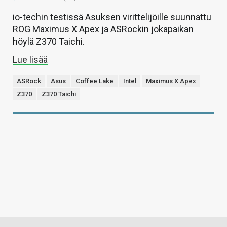
io-techin testissä Asuksen virittelijöille suunnattu
ROG Maximus X Apex ja ASRockin jokapaikan
höylä Z370 Taichi.
Lue lisää
ASRock
Asus
Coffee Lake
Intel
Maximus X Apex
Z370
Z370 Taichi