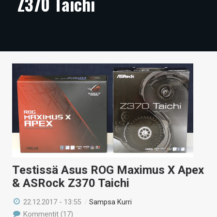
Z370 Taichi
ARTIKKELIT
VIDEOT
TECHBBS
TIETOA
HINTA.FI
KAUPPA
VAIHDA TEEMA
Testissä Asus ROG Maximus X Apex
& ASRock Z370 Taichi
HAKU
22.12.2017 - 13:55
/
Sampsa Kurri
Kommentit (17)