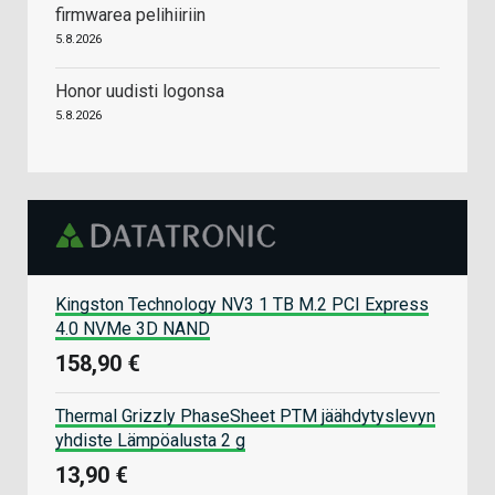
firmwarea pelihiiriin
5.8.2026
Honor uudisti logonsa
5.8.2026
Kingston Technology NV3 1 TB M.2 PCI Express
4.0 NVMe 3D NAND
158,90 €
Thermal Grizzly PhaseSheet PTM jäähdytyslevyn
yhdiste Lämpöalusta 2 g
13,90 €