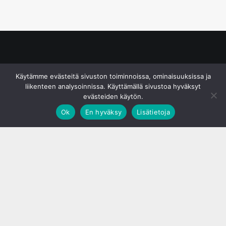
© S&J Media Oy
Käytämme evästeitä sivuston toiminnoissa, ominaisuuksissa ja
liikenteen analysoinnissa. Käyttämällä sivustoa hyväksyt
evästeiden käytön.
Ok
En hyväksy
Lisätietoja
;