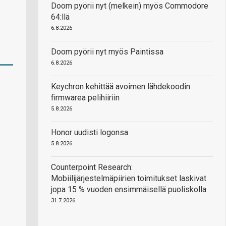
Doom pyörii nyt (melkein) myös Commodore
64:llä
6.8.2026
Doom pyörii nyt myös Paintissa
6.8.2026
Keychron kehittää avoimen lähdekoodin
firmwarea pelihiiriin
5.8.2026
Honor uudisti logonsa
5.8.2026
Counterpoint Research:
Mobiilijärjestelmäpiirien toimitukset laskivat
jopa 15 % vuoden ensimmäisellä puoliskolla
31.7.2026