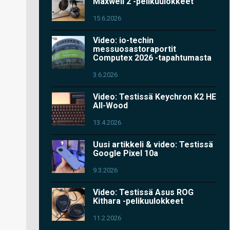
Maxwell 2 -pelikuulokkeet
15.6.2026
Video: io-techin
messuosastoraportit
Computex 2026 -tapahtumasta
3.6.2026
Video: Testissä Keychron K2 HE
All-Wood
13.4.2026
Uusi artikkeli & video: Testissä
Google Pixel 10a
9.3.2026
Video: Testissä Asus ROG
Kithara -pelikuulokkeet
11.2.2026