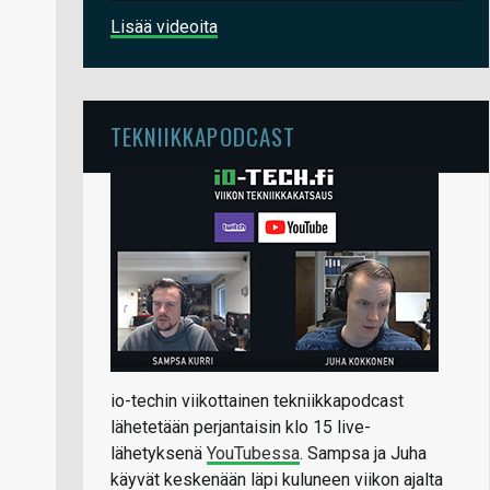
Lisää videoita
TEKNIIKKAPODCAST
io-techin viikottainen tekniikkapodcast
lähetetään perjantaisin klo 15 live-
lähetyksenä
YouTubessa
. Sampsa ja Juha
käyvät keskenään läpi kuluneen viikon ajalta