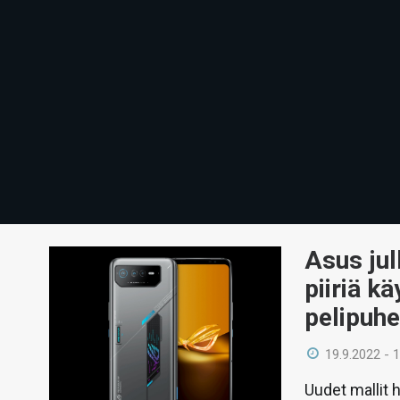
Asus jul
piiriä k
pelipuh
19.9.2022 - 
Uudet mallit 