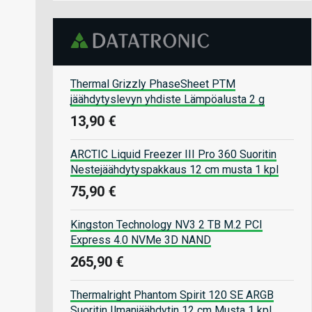
Thermal Grizzly PhaseSheet PTM
jäähdytyslevyn yhdiste Lämpöalusta 2 g
13,90 €
ARCTIC Liquid Freezer III Pro 360 Suoritin
Nestejäähdytyspakkaus 12 cm musta 1 kpl
75,90 €
Kingston Technology NV3 2 TB M.2 PCI
Express 4.0 NVMe 3D NAND
265,90 €
Thermalright Phantom Spirit 120 SE ARGB
Suoritin Ilmanjäähdytin 12 cm Musta 1 kpl