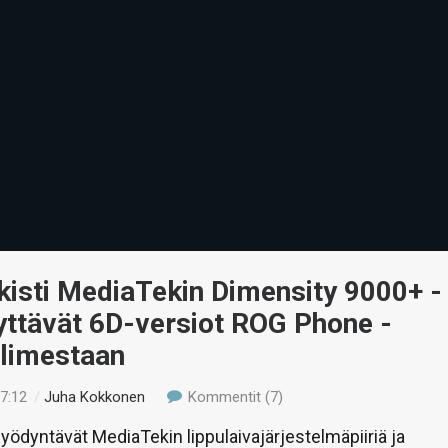
kisti MediaTekin Dimensity 9000+ -
äyttävät 6D-versiot ROG Phone -
elimestaan
17:12
/
Juha Kokkonen
Kommentit (7)
hyödyntävät MediaTekin lippulaivajärjestelmäpiiriä ja