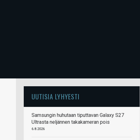
UUTISIA LYHYESTI
Samsungin huhutaan tiputtavan Galaxy S27
Ultrasta neljännen takakameran pois
6.8.2026