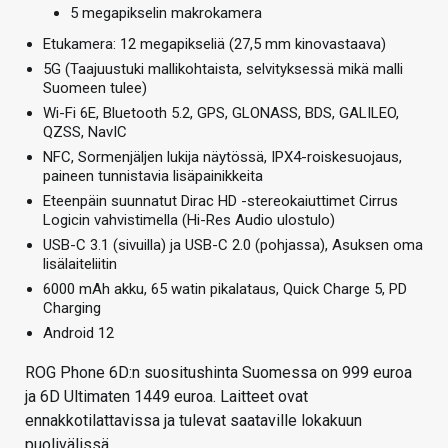
5 megapikselin makrokamera
Etukamera: 12 megapikseliä (27,5 mm kinovastaava)
5G (Taajuustuki mallikohtaista, selvityksessä mikä malli
Suomeen tulee)
Wi-Fi 6E, Bluetooth 5.2, GPS, GLONASS, BDS, GALILEO,
QZSS, NavIC
NFC, Sormenjäljen lukija näytössä, IPX4-roiskesuojaus,
paineen tunnistavia lisäpainikkeita
Eteenpäin suunnatut Dirac HD -stereokaiuttimet Cirrus
Logicin vahvistimella (Hi-Res Audio ulostulo)
USB-C 3.1 (sivuilla) ja USB-C 2.0 (pohjassa), Asuksen oma
lisälaiteliitin
6000 mAh akku, 65 watin pikalataus, Quick Charge 5, PD
Charging
Android 12
ROG Phone 6D:n suositushinta Suomessa on 999 euroa
ja 6D Ultimaten 1449 euroa. Laitteet ovat
ennakkotilattavissa ja tulevat saataville lokakuun
puolivälissä.