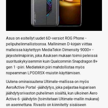
Asus on esitellyt uudet 6D-versiot ROG Phone -
pelipuhelinmallistoonsa. Mallinimen D-kirjain viittaa
malleissa käytettyyn MediaTekin Dimensity 9000+ -
järjestelmäpiiriin, joka Asuksen mukaan toimii peleissä
suorituskykyisemmin kuin Qualcommin Snapdragon 8+
gen 1 -piiri. Mediatekin piiri mahdollistaa myös
nopeamman LPDDR5X-muistin käyttämisen.
Uutena ominaisuutena Ultimate-mallissa on myös
AeroActive Portal -jäähdytys, joka paljastaa kuparisen
jäähdytysrivaston puhelimen sisältä, kun ulkoinen Aero
Active 6 -jäähdytin (toimitetaan Ultimate-mallin mukana)
on asennettuna. Rivasto on kiinnitetty sisäiseen