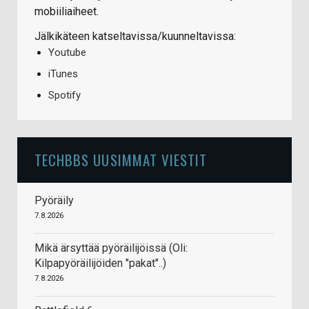
mobiiliaiheet.
Jälkikäteen katseltavissa/kuunneltavissa:
Youtube
iTunes
Spotify
TECHBBS UUSIMMAT VIESTIT
Pyöräily
7.8.2026
Mikä ärsyttää pyöräilijöissä (Oli:
Kilpapyöräilijöiden "pakat"..)
7.8.2026