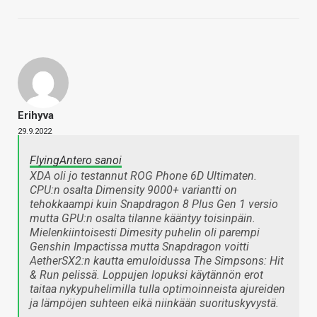
Erihyva
29.9.2022
FlyingAntero sanoi
XDA oli jo testannut ROG Phone 6D Ultimaten.
CPU:n osalta Dimensity 9000+ variantti on
tehokkaampi kuin Snapdragon 8 Plus Gen 1 versio
mutta GPU:n osalta tilanne kääntyy toisinpäin.
Mielenkiintoisesti Dimesity puhelin oli parempi
Genshin Impactissa mutta Snapdragon voitti
AetherSX2:n kautta emuloidussa The Simpsons: Hit
& Run pelissä. Loppujen lopuksi käytännön erot
taitaa nykypuhelimilla tulla optimoinneista ajureiden
ja lämpöjen suhteen eikä niinkään suorituskyvystä.