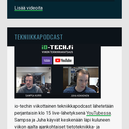
Lisää videoita
TEKNIIKKAPODCAST
io-techin viikottainen tekniikkapodcast lähetetään
perjantaisin klo 15 live-lähetyksenä
YouTubessa
.
Sampsa ja Juha käyvät keskenään läpi kuluneen
viikon ajalta ajankohtaiset tietotekniikka- ja