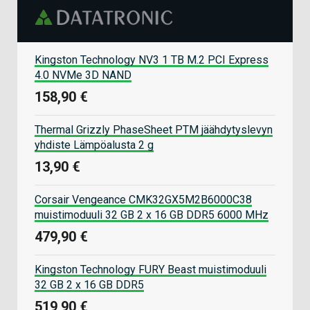
Kingston Technology NV3 1 TB M.2 PCI Express
4.0 NVMe 3D NAND
158,90 €
Thermal Grizzly PhaseSheet PTM jäähdytyslevyn
yhdiste Lämpöalusta 2 g
13,90 €
Corsair Vengeance CMK32GX5M2B6000C38
muistimoduuli 32 GB 2 x 16 GB DDR5 6000 MHz
479,90 €
Kingston Technology FURY Beast muistimoduuli
32 GB 2 x 16 GB DDR5
519,90 €