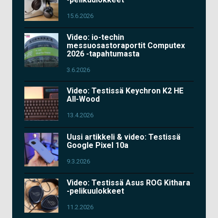
15.6.2026
Video: io-techin
messuosastoraportit Computex
2026 -tapahtumasta
3.6.2026
Video: Testissä Keychron K2 HE
All-Wood
13.4.2026
Uusi artikkeli & video: Testissä
Google Pixel 10a
9.3.2026
Video: Testissä Asus ROG Kithara
-pelikuulokkeet
11.2.2026