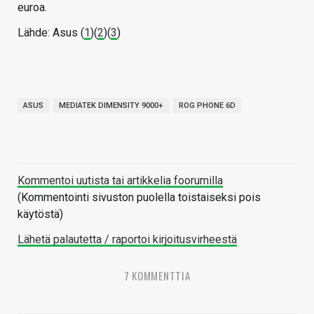
euroa.
Lähde: Asus (
1
)(
2
)(
3
)
ASUS
MEDIATEK DIMENSITY 9000+
ROG PHONE 6D
Kommentoi uutista tai artikkelia foorumilla
(Kommentointi sivuston puolella toistaiseksi pois
käytöstä)
Lähetä palautetta / raportoi kirjoitusvirheestä
7 KOMMENTTIA