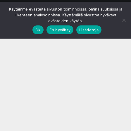
© S&J Media Oy
Käytämme evästeitä sivuston toiminnoissa, ominaisuuksissa ja
liikenteen analysoinnissa. Käyttämällä sivustoa hyväksyt
evästeiden käytön.
Ok
En hyväksy
Lisätietoja
;