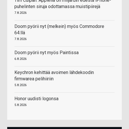
Tim Culpan: Applella on miljardin edestä iPhone-
puhelinten siruja odottamassa muistipiirejä
7.8.2026
Doom pyörii nyt (melkein) myös Commodore
64:llä
7.8.2026
Doom pyörii nyt myös Paintissa
6.8.2026
Keychron kehittää avoimen lähdekoodin
firmwarea pelihiiriin
5.8.2026
Honor uudisti logonsa
5.8.2026