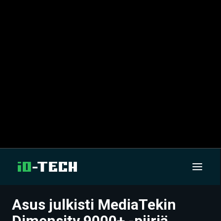
Asus julkisti MediaTekin
UUTISET
Dimensity 9000+ -piiriä