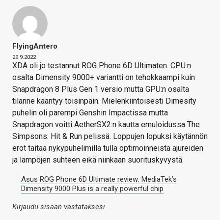
FlyingAntero
29.9.2022
XDA oli jo testannut ROG Phone 6D Ultimaten. CPU:n
osalta Dimensity 9000+ variantti on tehokkaampi kuin
Snapdragon 8 Plus Gen 1 versio mutta GPU:n osalta
tilanne kääntyy toisinpäin. Mielenkiintoisesti Dimesity
puhelin oli parempi Genshin Impactissa mutta
Snapdragon voitti AetherSX2:n kautta emuloidussa The
Simpsons: Hit & Run pelissä. Loppujen lopuksi käytännön
erot taitaa nykypuhelimilla tulla optimoinneista ajureiden
ja lämpöjen suhteen eikä niinkään suorituskyvystä.
Asus ROG Phone 6D Ultimate review: MediaTek’s
Dimensity 9000 Plus is a really powerful chip
Kirjaudu sisään vastataksesi