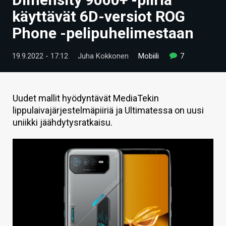
ARTIKKELIT
käyttävät 6D-versiot ROG
Phone -pelipuhelimestaan
VIDEOT
TECHBBS
19.9.2022 - 17:12
Juha Kokkonen
Mobiili
7
TIETOA
HINTA.FI
Uudet mallit hyödyntävät MediaTekin
lippulaivajärjestelmäpiiriä ja Ultimatessa on uusi
KAUPPA
uniikki jäähdytysratkaisu.
VAIHDA TEEMA
HAKU