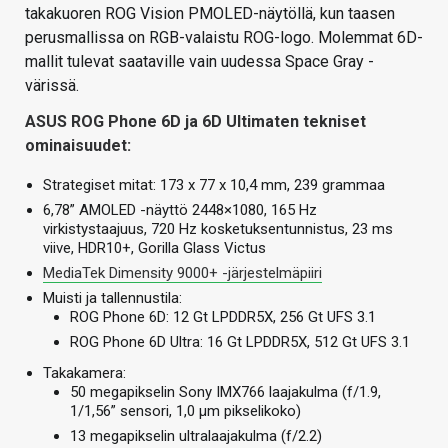
takakuoren ROG Vision PMOLED-näytöllä, kun taasen
perusmallissa on RGB-valaistu ROG-logo. Molemmat 6D-
mallit tulevat saataville vain uudessa Space Gray -
värissä.
ASUS ROG Phone 6D ja 6D Ultimaten tekniset
ominaisuudet:
Strategiset mitat: 173 x 77 x 10,4 mm, 239 grammaa
6,78” AMOLED -näyttö 2448×1080, 165 Hz
virkistystaajuus, 720 Hz kosketuksentunnistus, 23 ms
viive, HDR10+, Gorilla Glass Victus
MediaTek Dimensity 9000+ -järjestelmäpiiri
Muisti ja tallennustila:
ROG Phone 6D: 12 Gt LPDDR5X, 256 Gt UFS 3.1
ROG Phone 6D Ultra: 16 Gt LPDDR5X, 512 Gt UFS 3.1
Takakamera:
50 megapikselin Sony IMX766 laajakulma (f/1.9,
1/1,56” sensori, 1,0 µm pikselikoko)
13 megapikselin ultralaajakulma (f/2.2)