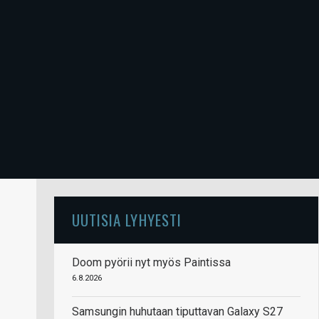
UUTISIA LYHYESTI
Doom pyörii nyt myös Paintissa
6.8.2026
Samsungin huhutaan tiputtavan Galaxy S27