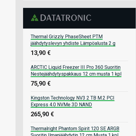
Thermal Grizzly PhaseSheet PTM
jäähdytyslevyn yhdiste Lämpöalusta 2 g
13,90 €
ARCTIC Liquid Freezer III Pro 360 Suoritin
Nestejäähdytyspakkaus 12 cm musta 1 kpl
75,90 €
Kingston Technology NV3 2 TB M.2 PCI
Express 4.0 NVMe 3D NAND
265,90 €
Thermalright Phantom Spirit 120 SE ARGB
Suoritin Ilmanjäähdytin 12 cm Musta 1 kpl