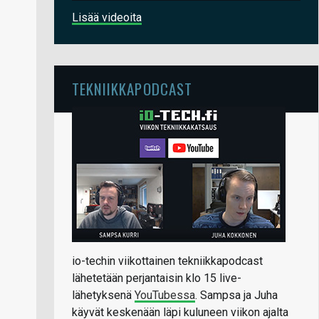
Lisää videoita
TEKNIIKKAPODCAST
io-techin viikottainen tekniikkapodcast
lähetetään perjantaisin klo 15 live-
lähetyksenä
YouTubessa
. Sampsa ja Juha
käyvät keskenään läpi kuluneen viikon ajalta