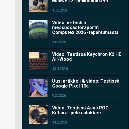
Maxwell 2 -pelikuulokkeet
15.6.2026
Video: io-techin
messuosastoraportit
Computex 2026 -tapahtumasta
3.6.2026
Video: Testissä Keychron K2 HE
All-Wood
13.4.2026
Uusi artikkeli & video: Testissä
Google Pixel 10a
9.3.2026
Video: Testissä Asus ROG
Kithara -pelikuulokkeet
11.2.2026