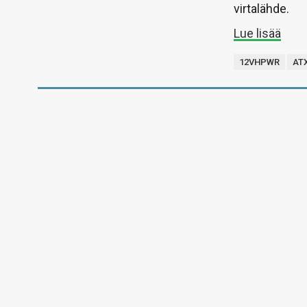
virtalähde.
Lue lisää
12VHPWR
ATX