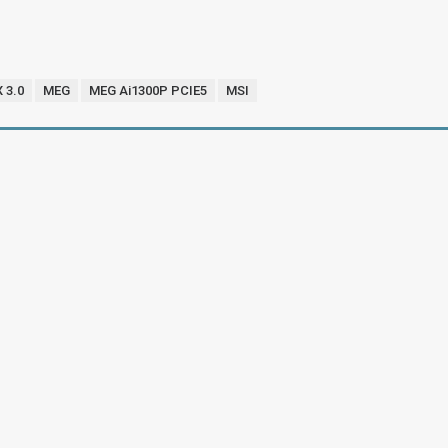
 3.0
MEG
MEG Ai1300P PCIE5
MSI