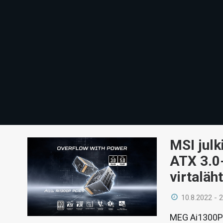
MSI julk
ATX 3.0
virtaläh
10.8.2022 - 
MEG Ai1300P 