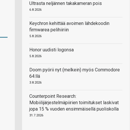
Ultrasta neljännen takakameran pois
6.8.2026
Keychron kehittää avoimen lähdekoodin
firmwarea pelihiiriin
5.8.2026
Honor uudisti logonsa
5.8.2026
Doom pyörii nyt (melkein) myös Commodore
64:llä
3.8.2026
Counterpoint Research:
Mobiilijärjestelmäpiirien toimitukset laskivat
jopa 15 % vuoden ensimmäisellä puoliskolla
31.7.2026