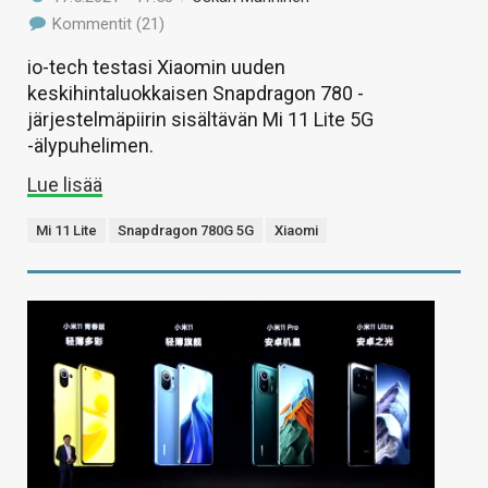
Kommentit (21)
io-tech testasi Xiaomin uuden
keskihintaluokkaisen Snapdragon 780 -
järjestelmäpiirin sisältävän Mi 11 Lite 5G
-älypuhelimen.
Lue lisää
Mi 11 Lite
Snapdragon 780G 5G
Xiaomi