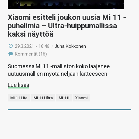
Xiaomi esitteli joukon uusia Mi 11 -
puhelimia – Ultra-huippumallissa
kaksi näyttöä
29.3.2021 - 16:46
/
Juha Kokkonen
Kommentit (16)
Suomessa Mi 11 -malliston koko laajenee
uutuusmallien myötä neljään laitteeseen.
Lue lisää
Mi 11 Lite
Mi 11 Ultra
Mi 11i
Xiaomi