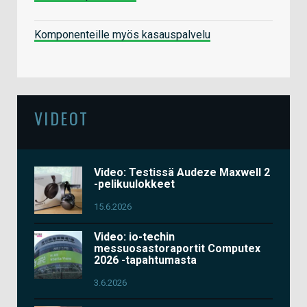
Komponenteille myös kasauspalvelu
VIDEOT
Video: Testissä Audeze Maxwell 2
-pelikuulokkeet
15.6.2026
Video: io-techin
messuosastoraportit Computex
2026 -tapahtumasta
3.6.2026