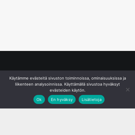
© S&J Media Oy
Käytämme evästeitä sivuston toiminnoissa, ominaisuuksissa ja
liikenteen analysoinnissa. Käyttämällä sivustoa hyväksyt
evästeiden käytön.
Ok
En hyväksy
Lisätietoja
;