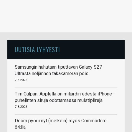
UUTISIA LYHYESTI
Samsungin huhutaan tiputtavan Galaxy S27
Ultrasta neljännen takakameran pois
7.8.2026
Tim Culpan: Applella on miljardin edestä iPhone-
puhelinten siruja odottamassa muistipiirejä
7.8.2026
Doom pyörii nyt (melkein) myös Commodore
64:llä