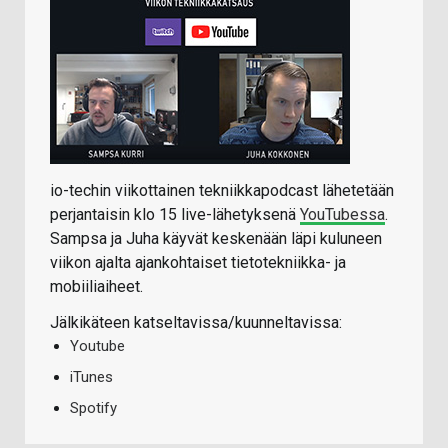
io-techin viikottainen tekniikkapodcast lähetetään
perjantaisin klo 15 live-lähetyksenä
YouTubessa
.
Sampsa ja Juha käyvät keskenään läpi kuluneen
viikon ajalta ajankohtaiset tietotekniikka- ja
mobiiliaiheet.
Jälkikäteen katseltavissa/kuunneltavissa:
Youtube
iTunes
Spotify