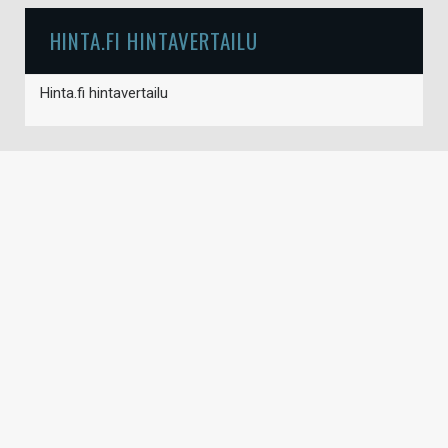
HINTA.FI HINTAVERTAILU
Hinta.fi hintavertailu