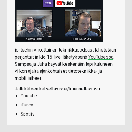
io-techin viikottainen tekniikkapodcast lähetetään
perjantaisin klo 15 live-lähetyksenä
YouTubessa
.
Sampsa ja Juha käyvät keskenään läpi kuluneen
viikon ajalta ajankohtaiset tietotekniikka- ja
mobiiliaiheet.
Jälkikäteen katseltavissa/kuunneltavissa:
Youtube
iTunes
Spotify