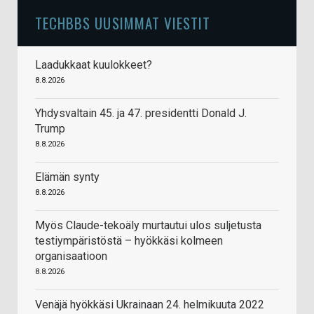
TECHBBS UUSIMMAT VIESTIT
Laadukkaat kuulokkeet?
8.8.2026
Yhdysvaltain 45. ja 47. presidentti Donald J.
Trump
8.8.2026
Elämän synty
8.8.2026
Myös Claude-tekoäly murtautui ulos suljetusta
testiympäristöstä – hyökkäsi kolmeen
organisaatioon
8.8.2026
Venäjä hyökkäsi Ukrainaan 24. helmikuuta 2022