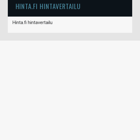
HINTA.FI HINTAVERTAILU
Hinta.fi hintavertailu