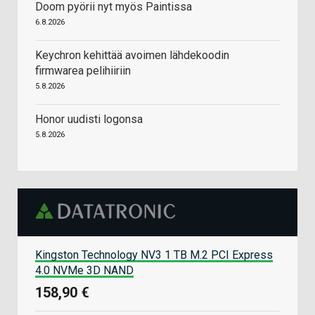
Doom pyörii nyt myös Paintissa
6.8.2026
Keychron kehittää avoimen lähdekoodin
firmwarea pelihiiriin
5.8.2026
Honor uudisti logonsa
5.8.2026
Kingston Technology NV3 1 TB M.2 PCI Express
4.0 NVMe 3D NAND
158,90 €