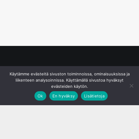
© S&J Media Oy
Käytämme evästeitä sivuston toiminnoissa, ominaisuuksissa ja
liikenteen analysoinnissa. Käyttämällä sivustoa hyväksyt
evästeiden käytön.
Ok
En hyväksy
Lisätietoja
;