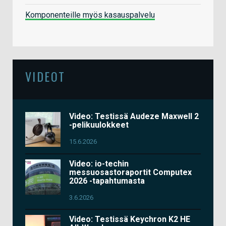
Komponenteille myös kasauspalvelu
VIDEOT
Video: Testissä Audeze Maxwell 2
-pelikuulokkeet
15.6.2026
Video: io-techin
messuosastoraportit Computex
2026 -tapahtumasta
3.6.2026
Video: Testissä Keychron K2 HE