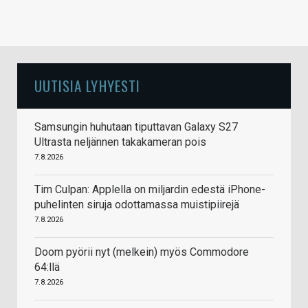
UUTISIA LYHYESTI
Samsungin huhutaan tiputtavan Galaxy S27
Ultrasta neljännen takakameran pois
7.8.2026
Tim Culpan: Applella on miljardin edestä iPhone-
puhelinten siruja odottamassa muistipiirejä
7.8.2026
Doom pyörii nyt (melkein) myös Commodore
64:llä
7.8.2026