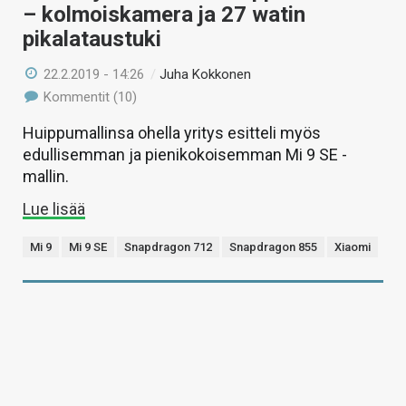
– kolmoiskamera ja 27 watin
pikalataustuki
22.2.2019 - 14:26
/
Juha Kokkonen
Kommentit (10)
Huippumallinsa ohella yritys esitteli myös
edullisemman ja pienikokoisemman Mi 9 SE -
mallin.
Lue lisää
Mi 9
Mi 9 SE
Snapdragon 712
Snapdragon 855
Xiaomi