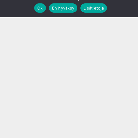
Ok
En hyväksy
Lisätietoja
;