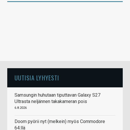
UUTISIA LYHYESTI
Samsungin huhutaan tiputtavan Galaxy S27
Ultrasta neljännen takakameran pois
6.8.2026
Doom pyörii nyt (melkein) myös Commodore
64:llä