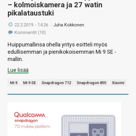
– kolmoiskamera ja 27 watin
pikalataustuki
22.2.2019 - 14:26
/
Juha Kokkonen
Kommentit (10)
Huippumallinsa ohella yritys esitteli myös
edullisemman ja pienikokoisemman Mi 9 SE -
mallin.
Lue lisää
Mi 9
Mi 9 SE
Snapdragon 712
Snapdragon 855
Xiaomi