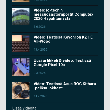
Video: io-techin
messuosastoraportit Computex
2026 -tapahtumasta
3.6.2026
Video: Testissä Keychron K2 HE
All-Wood
13.4.2026
Uusi artikkeli & video: Testissä
Google Pixel 10a
9.3.2026
Video: Testissä Asus ROG Kithara
-pelikuulokkeet
11.2.2026
Lisää videoita