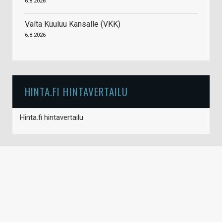
6.8.2026
Valta Kuuluu Kansalle (VKK)
6.8.2026
HINTA.FI HINTAVERTAILU
Hinta.fi hintavertailu