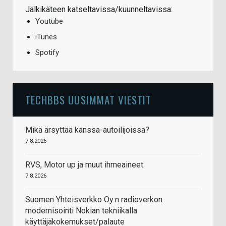
Jälkikäteen katseltavissa/kuunneltavissa:
Youtube
iTunes
Spotify
TECHBBS UUSIMMAT VIESTIT
Mikä ärsyttää kanssa-autoilijoissa?
7.8.2026
RVS, Motor up ja muut ihmeaineet.
7.8.2026
Suomen Yhteisverkko Oy:n radioverkon
modernisointi Nokian tekniikalla
käyttäjäkokemukset/palaute