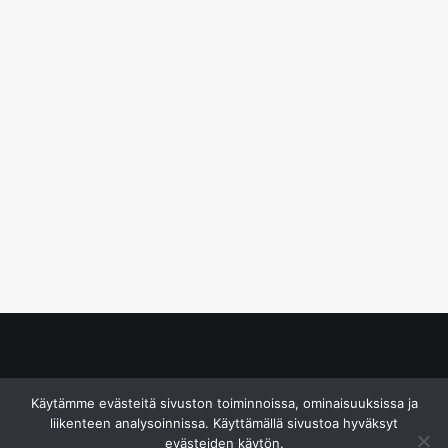
© S&J Media Oy
Käytämme evästeitä sivuston toiminnoissa, ominaisuuksissa ja
liikenteen analysoinnissa. Käyttämällä sivustoa hyväksyt
evästeiden käytön.