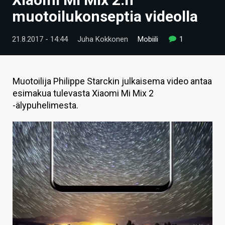
ARTIKKELIT
muotoilukonseptia videolla
VIDEOT
21.8.2017 - 14:44
Juha Kokkonen
Mobiili
1
TECHBBS
TIETOA
Muotoilija Philippe Starckin julkaisema video antaa
esimakua tulevasta Xiaomi Mi Mix 2
HINTA.FI
-älypuhelimesta.
KAUPPA
VAIHDA TEEMA
HAKU