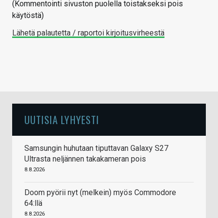
(Kommentointi sivuston puolella toistakseksi pois
käytöstä)
Lähetä palautetta / raportoi kirjoitusvirheestä
UUTISIA LYHYESTI
Samsungin huhutaan tiputtavan Galaxy S27
Ultrasta neljännen takakameran pois
8.8.2026
Doom pyörii nyt (melkein) myös Commodore
64:llä
8.8.2026