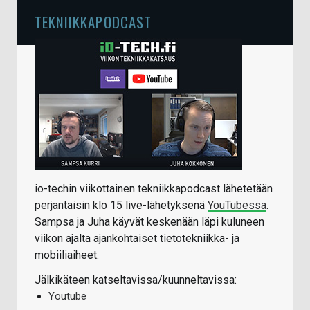
TEKNIIKKAPODCAST
io-techin viikottainen tekniikkapodcast lähetetään
perjantaisin klo 15 live-lähetyksenä
YouTubessa
.
Sampsa ja Juha käyvät keskenään läpi kuluneen
viikon ajalta ajankohtaiset tietotekniikka- ja
mobiiliaiheet.
Jälkikäteen katseltavissa/kuunneltavissa:
Youtube