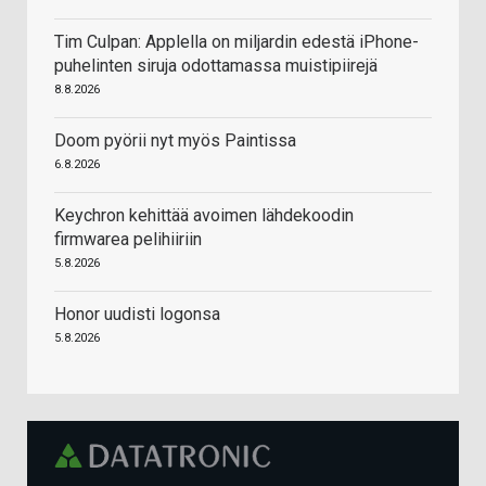
Tim Culpan: Applella on miljardin edestä iPhone-
puhelinten siruja odottamassa muistipiirejä
8.8.2026
Doom pyörii nyt myös Paintissa
6.8.2026
Keychron kehittää avoimen lähdekoodin
firmwarea pelihiiriin
5.8.2026
Honor uudisti logonsa
5.8.2026