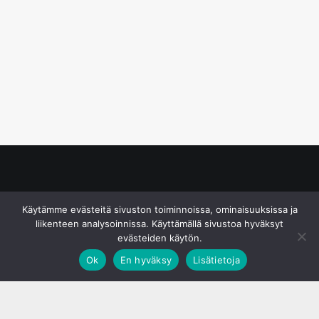
© S&J Media Oy
Käytämme evästeitä sivuston toiminnoissa, ominaisuuksissa ja
liikenteen analysoinnissa. Käyttämällä sivustoa hyväksyt
evästeiden käytön.
Ok
En hyväksy
Lisätietoja
;