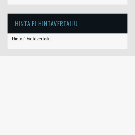
HINTA.FI HINTAVERTAILU
Hinta.fi hintavertailu