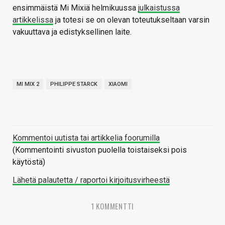
ensimmäistä Mi Mixiä helmikuussa
julkaistussa
artikkelissa
ja totesi se on olevan toteutukseltaan varsin
vakuuttava ja edistyksellinen laite.
MI MIX 2
PHILIPPE STARCK
XIAOMI
Kommentoi uutista tai artikkelia foorumilla
(Kommentointi sivuston puolella toistaiseksi pois
käytöstä)
Lähetä palautetta / raportoi kirjoitusvirheestä
1 KOMMENTTI