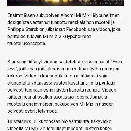
Ensimmäisen sukupolven Xiaomi Mi Mix -älypuhelimen
designista vastannut tunnettu ranskalainen muotoilija
Philippe Starck on julkaissut Facebookissa videon, joka
esittelee tulevan Mi MIX 2 -älypuhelimen
muotoilukonseptia.
Starck on liittänyt videon saatetekstiksi vain sanat ”
Even
less
”, joilla hän mitä ilmeisimmin viittaa näytön reunojen
kokoon. Videolla konseptilaite on nähtävissä vain
etupuolelta yötaivasta vasten kuvattuna, jolla pyritään
selvästi tuomaan esiin näytön kapeita reunoja. Videon
laitteen reunat ovatkin suorastaan olemattomat ja
muotoilu ensimmäisen sukupolven Mi Mixiin nähden
selvästi pyöristetympää.
Toistaiseksi ei kuitenkaan ole varmuutta, näkyvätkö
videolla Mi Mix 2:n lopulliset muodot. io-tech kokeili