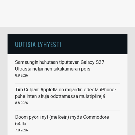
UUTISIA LYHYESTI
Samsungin huhutaan tiputtavan Galaxy S27
Ultrasta neljännen takakameran pois
8.8.2026
Tim Culpan: Applella on miljardin edestä iPhone-
puhelinten siruja odottamassa muistipiirejä
8.8.2026
Doom pyörii nyt (melkein) myös Commodore
64:llä
7.8.2026