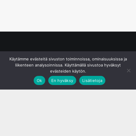
© S&J Media Oy
Käytämme evästeitä sivuston toiminnoissa, ominaisuuksissa ja
liikenteen analysoinnissa. Käyttämällä sivustoa hyväksyt
evästeiden käytön.
Ok
En hyväksy
Lisätietoja
;