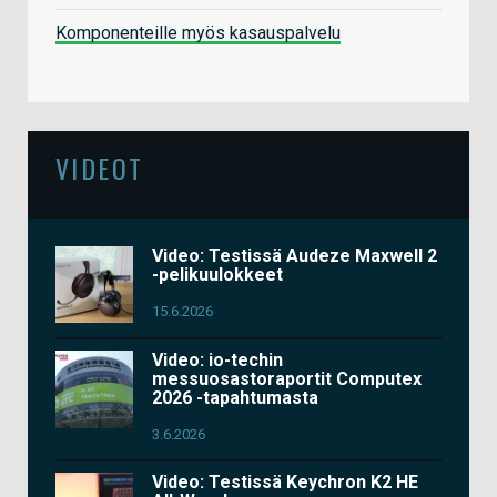
Komponenteille myös kasauspalvelu
VIDEOT
Video: Testissä Audeze Maxwell 2
-pelikuulokkeet
15.6.2026
Video: io-techin
messuosastoraportit Computex
2026 -tapahtumasta
3.6.2026
Video: Testissä Keychron K2 HE