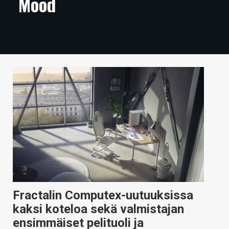
Mood
ARTIKKELIT
VIDEOT
TECHBBS
TIETOA
HINTA.FI
KAUPPA
VAIHDA TEEMA
HAKU
Fractalin Computex-uutuuksissa
kaksi koteloa sekä valmistajan
ensimmäiset pelituoli ja