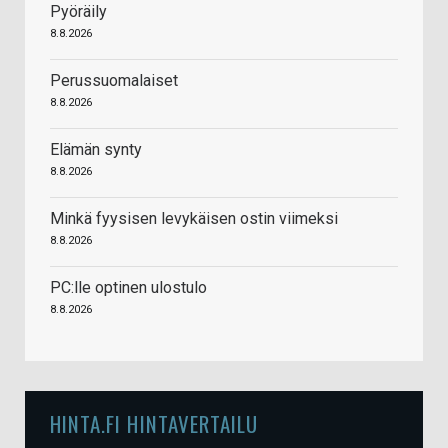
Pyöräily
8.8.2026
Perussuomalaiset
8.8.2026
Elämän synty
8.8.2026
Minkä fyysisen levykäisen ostin viimeksi
8.8.2026
PC:lle optinen ulostulo
8.8.2026
HINTA.FI HINTAVERTAILU