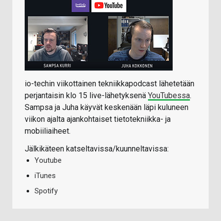
io-techin viikottainen tekniikkapodcast lähetetään
perjantaisin klo 15 live-lähetyksenä
YouTubessa
.
Sampsa ja Juha käyvät keskenään läpi kuluneen
viikon ajalta ajankohtaiset tietotekniikka- ja
mobiiliaiheet.
Jälkikäteen katseltavissa/kuunneltavissa:
Youtube
iTunes
Spotify