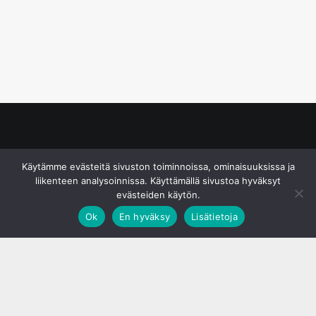
© S&J Media Oy
Käytämme evästeitä sivuston toiminnoissa, ominaisuuksissa ja
liikenteen analysoinnissa. Käyttämällä sivustoa hyväksyt
evästeiden käytön.
Ok
En hyväksy
Lisätietoja
;