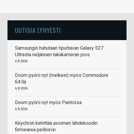
UUTISIA LYHYESTI
Samsungin huhutaan tiputtavan Galaxy S27
Ultrasta neljännen takakameran pois
6.8.2026
Doom pyörii nyt (melkein) myös Commodore
64:llä
6.8.2026
Doom pyörii nyt myös Paintissa
6.8.2026
Keychron kehittää avoimen lähdekoodin
firmwarea pelihiiriin