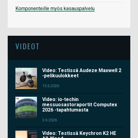
Komponenteille myös kasauspalvelu
VIDEOT
Video: Testissä Audeze Maxwell 2
-pelikuulokkeet
15.6.2026
Video: io-techin
messuosastoraportit Computex
2026 -tapahtumasta
3.6.2026
Video: Testissä Keychron K2 HE