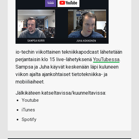
io-techin viikottainen tekniikkapodcast lähetetään
perjantaisin klo 15 live-lähetyksenä
YouTubessa
.
Sampsa ja Juha käyvät keskenään läpi kuluneen
viikon ajalta ajankohtaiset tietotekniikka- ja
mobiiliaiheet.
Jälkikäteen katseltavissa/kuunneltavissa:
Youtube
iTunes
Spotify