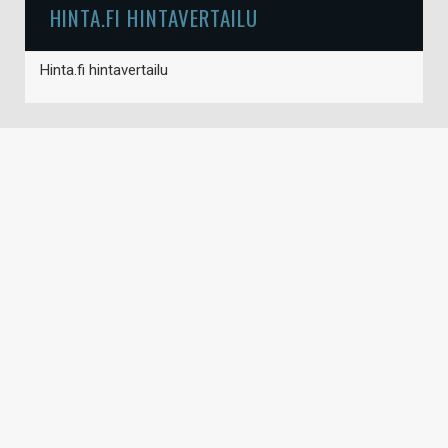
HINTA.FI HINTAVERTAILU
Hinta.fi hintavertailu