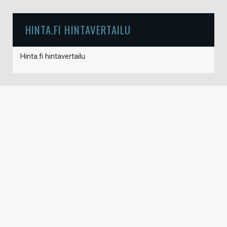
HINTA.FI HINTAVERTAILU
Hinta.fi hintavertailu