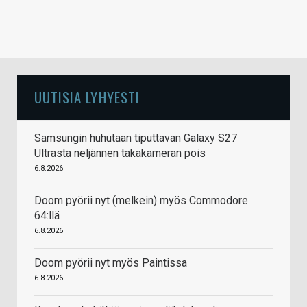
UUTISIA LYHYESTI
Samsungin huhutaan tiputtavan Galaxy S27
Ultrasta neljännen takakameran pois
6.8.2026
Doom pyörii nyt (melkein) myös Commodore
64:llä
6.8.2026
Doom pyörii nyt myös Paintissa
6.8.2026