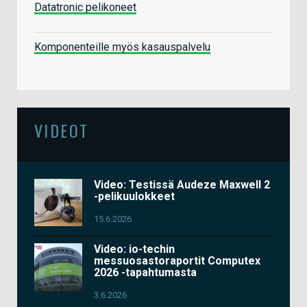
Datatronic pelikoneet
Komponenteille myös kasauspalvelu
VIDEOT
Video: Testissä Audeze Maxwell 2
-pelikuulokkeet
15.6.2026
Video: io-techin
messuosastoraportit Computex
2026 -tapahtumasta
3.6.2026