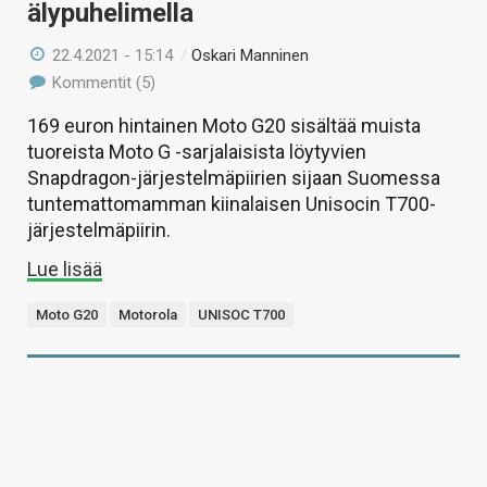
älypuhelimella
22.4.2021 - 15:14
/
Oskari Manninen
Kommentit (5)
169 euron hintainen Moto G20 sisältää muista
tuoreista Moto G -sarjalaisista löytyvien
Snapdragon-järjestelmäpiirien sijaan Suomessa
tuntemattomamman kiinalaisen Unisocin T700-
järjestelmäpiirin.
Lue lisää
Moto G20
Motorola
UNISOC T700