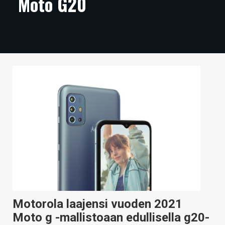
Moto G20
ARTIKKELIT
VIDEOT
TECHBBS
TIETOA
HINTA.FI
KAUPPA
VAIHDA TEEMA
HAKU
Motorola laajensi vuoden 2021
Moto g -mallistoaan edullisella g20-