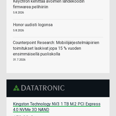
Keychron kehittää avoimen lähdekoodin
firmwarea pelihiiriin
5.8.2026
Honor uudisti logonsa
5.8.2026
Counterpoint Research: Mobiilijärjestelmäpiirien
toimitukset laskivat jopa 15 % vuoden
ensimmäisellä puoliskolla
31.7.2026
Kingston Technology NV3 1 TB M.2 PCI Express
4.0 NVMe 3D NAND