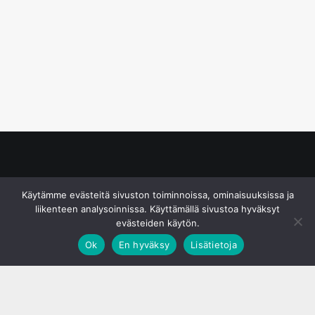
© S&J Media Oy
Käytämme evästeitä sivuston toiminnoissa, ominaisuuksissa ja
liikenteen analysoinnissa. Käyttämällä sivustoa hyväksyt
evästeiden käytön.
Ok
En hyväksy
Lisätietoja
;