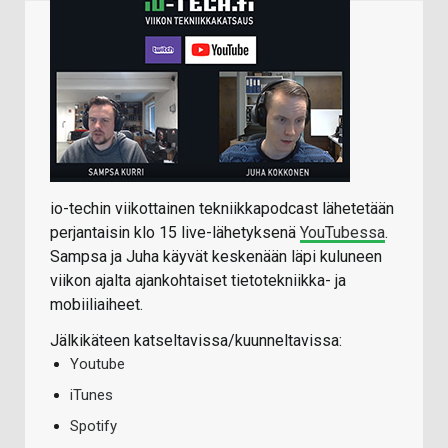
io-techin viikottainen tekniikkapodcast lähetetään
perjantaisin klo 15 live-lähetyksenä
YouTubessa
.
Sampsa ja Juha käyvät keskenään läpi kuluneen
viikon ajalta ajankohtaiset tietotekniikka- ja
mobiiliaiheet.
Jälkikäteen katseltavissa/kuunneltavissa:
Youtube
iTunes
Spotify