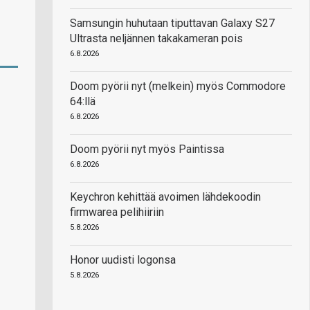
Samsungin huhutaan tiputtavan Galaxy S27
Ultrasta neljännen takakameran pois
6.8.2026
Doom pyörii nyt (melkein) myös Commodore
64:llä
6.8.2026
Doom pyörii nyt myös Paintissa
6.8.2026
Keychron kehittää avoimen lähdekoodin
firmwarea pelihiiriin
5.8.2026
Honor uudisti logonsa
5.8.2026