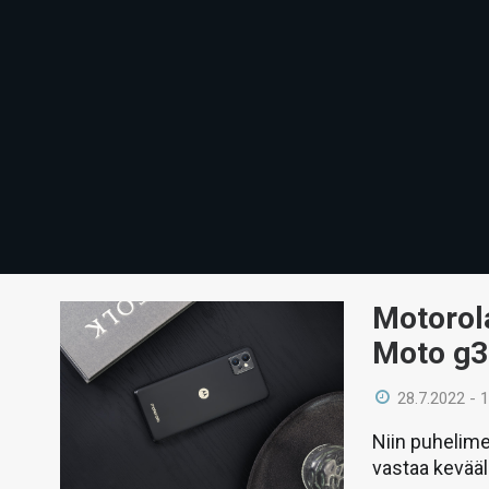
Motorola
Moto g3
28.7.2022 - 
Niin puhelim
vastaa kevääl