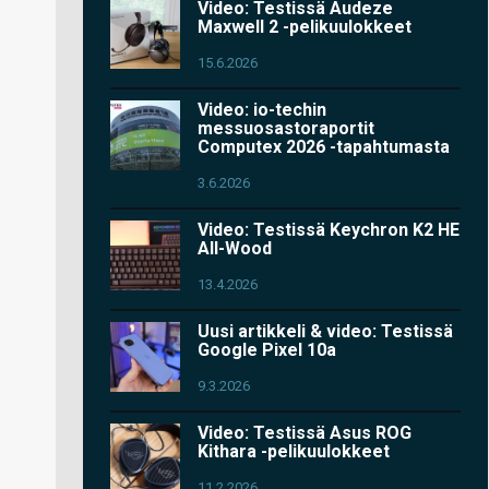
Video: Testissä Audeze
Maxwell 2 -pelikuulokkeet
15.6.2026
Video: io-techin
messuosastoraportit
Computex 2026 -tapahtumasta
3.6.2026
Video: Testissä Keychron K2 HE
All-Wood
13.4.2026
Uusi artikkeli & video: Testissä
Google Pixel 10a
9.3.2026
Video: Testissä Asus ROG
Kithara -pelikuulokkeet
11.2.2026