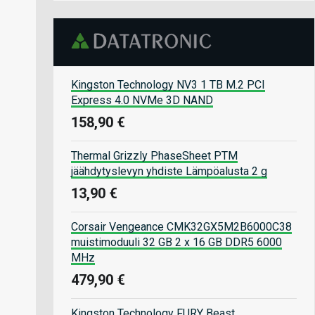
Kingston Technology NV3 1 TB M.2 PCI
Express 4.0 NVMe 3D NAND
158,90 €
Thermal Grizzly PhaseSheet PTM
jäähdytyslevyn yhdiste Lämpöalusta 2 g
13,90 €
Corsair Vengeance CMK32GX5M2B6000C38
muistimoduuli 32 GB 2 x 16 GB DDR5 6000
MHz
479,90 €
Kingston Technology FURY Beast