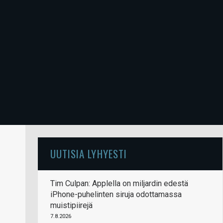
UUTISIA LYHYESTI
Tim Culpan: Applella on miljardin edestä
iPhone-puhelinten siruja odottamassa
muistipiirejä
7.8.2026