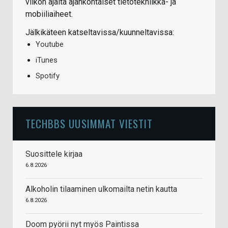
viikon ajalta ajankohtaiset tietotekniikka- ja
mobiiliaiheet.
Jälkikäteen katseltavissa/kuunneltavissa:
Youtube
iTunes
Spotify
TECHBBS UUSIMMAT VIESTIT
Suosittele kirjaa
6.8.2026
Alkoholin tilaaminen ulkomailta netin kautta
6.8.2026
Doom pyörii nyt myös Paintissa