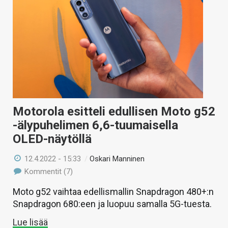
Motorola esitteli edullisen Moto g52
-älypuhelimen 6,6-tuumaisella
OLED-näytöllä
12.4.2022 - 15:33
/
Oskari Manninen
Kommentit (7)
Moto g52 vaihtaa edellismallin Snapdragon 480+:n
Snapdragon 680:een ja luopuu samalla 5G-tuesta.
Lue lisää