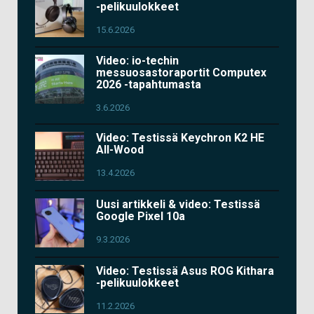
-pelikuulokkeet
15.6.2026
Video: io-techin
messuosastoraportit Computex
2026 -tapahtumasta
3.6.2026
Video: Testissä Keychron K2 HE
All-Wood
13.4.2026
Uusi artikkeli & video: Testissä
Google Pixel 10a
9.3.2026
Video: Testissä Asus ROG Kithara
-pelikuulokkeet
11.2.2026