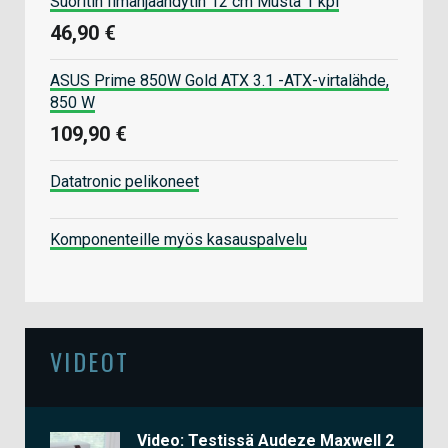
Suoritin Ilmanjäähdytin 12 cm Musta 1 kpl
46,90 €
ASUS Prime 850W Gold ATX 3.1 -ATX-virtalähde,
850 W
109,90 €
Datatronic pelikoneet
Komponenteille myös kasauspalvelu
VIDEOT
Video: Testissä Audeze Maxwell 2