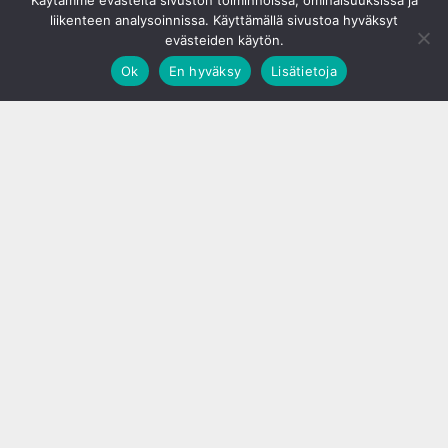
Käytämme evästeitä sivuston toiminnoissa, ominaisuuksissa ja
liikenteen analysoinnissa. Käyttämällä sivustoa hyväksyt
evästeiden käytön.
Ok
En hyväksy
Lisätietoja
;