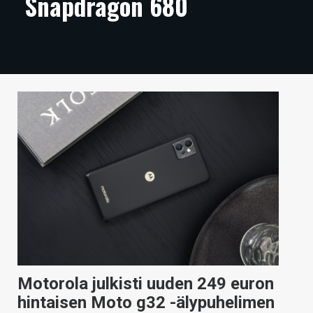
Snapdragon 680
ARTIKKELIT
VIDEOT
TECHBBS
TIETOA
HINTA.FI
KAUPPA
VAIHDA TEEMA
HAKU
Motorola julkisti uuden 249 euron
hintaisen Moto g32 -älypuhelimen