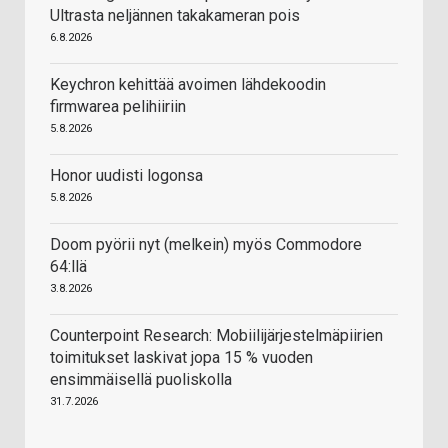
Ultrasta neljännen takakameran pois
6.8.2026
Keychron kehittää avoimen lähdekoodin
firmwarea pelihiiriin
5.8.2026
Honor uudisti logonsa
5.8.2026
Doom pyörii nyt (melkein) myös Commodore
64:llä
3.8.2026
Counterpoint Research: Mobiilijärjestelmäpiirien
toimitukset laskivat jopa 15 % vuoden
ensimmäisellä puoliskolla
31.7.2026