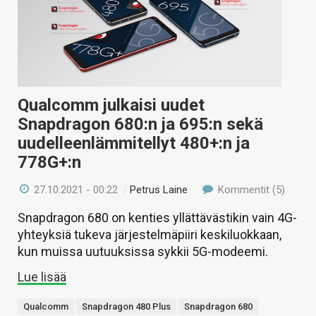
Qualcomm julkaisi uudet
Snapdragon 680:n ja 695:n sekä
uudelleenlämmitellyt 480+:n ja
778G+:n
27.10.2021 - 00:22
/
Petrus Laine
Kommentit (5)
Snapdragon 680 on kenties yllättävästikin vain 4G-
yhteyksiä tukeva järjestelmäpiiri keskiluokkaan,
kun muissa uutuuksissa sykkii 5G-modeemi.
Lue lisää
Qualcomm
Snapdragon 480 Plus
Snapdragon 680