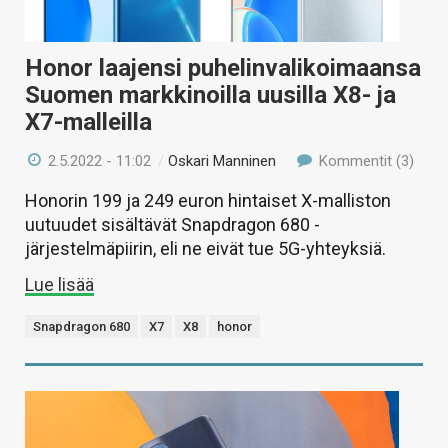
Honor laajensi puhelinvalikoimaansa
Suomen markkinoilla uusilla X8- ja
X7-malleilla
2.5.2022 - 11:02
/
Oskari Manninen
Kommentit (3)
Honorin 199 ja 249 euron hintaiset X-malliston
uutuudet sisältävät Snapdragon 680 -
järjestelmäpiirin, eli ne eivät tue 5G-yhteyksiä.
Lue lisää
Snapdragon 680
X7
X8
honor