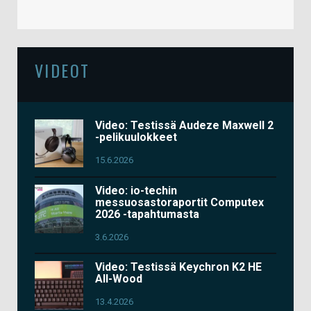
VIDEOT
Video: Testissä Audeze Maxwell 2
-pelikuulokkeet
15.6.2026
Video: io-techin
messuosastoraportit Computex
2026 -tapahtumasta
3.6.2026
Video: Testissä Keychron K2 HE
All-Wood
13.4.2026