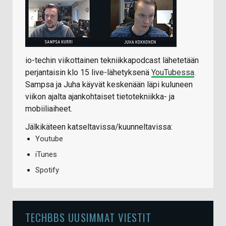
io-techin viikottainen tekniikkapodcast lähetetään
perjantaisin klo 15 live-lähetyksenä
YouTubessa
.
Sampsa ja Juha käyvät keskenään läpi kuluneen
viikon ajalta ajankohtaiset tietotekniikka- ja
mobiiliaiheet.
Jälkikäteen katseltavissa/kuunneltavissa:
Youtube
iTunes
Spotify
TECHBBS UUSIMMAT VIESTIT