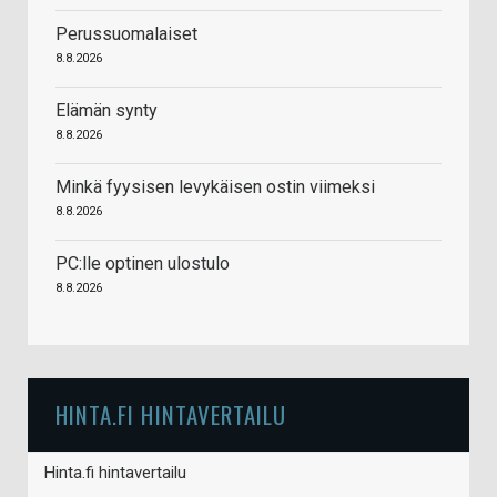
Perussuomalaiset
8.8.2026
Elämän synty
8.8.2026
Minkä fyysisen levykäisen ostin viimeksi
8.8.2026
PC:lle optinen ulostulo
8.8.2026
HINTA.FI HINTAVERTAILU
Hinta.fi hintavertailu