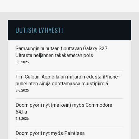
UUTISIA LYHYESTI
Samsungin huhutaan tiputtavan Galaxy S27
Ultrasta neljännen takakameran pois
8.8.2026
Tim Culpan: Applella on miljardin edestä iPhone-
puhelinten siruja odottamassa muistipiirejä
8.8.2026
Doom pyörii nyt (melkein) myös Commodore
64:llä
7.8.2026
Doom pyörii nyt myös Paintissa