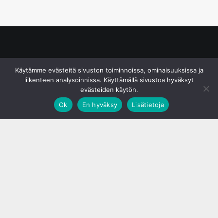
© S&J Media Oy
Käytämme evästeitä sivuston toiminnoissa, ominaisuuksissa ja
liikenteen analysoinnissa. Käyttämällä sivustoa hyväksyt
evästeiden käytön.
Ok
En hyväksy
Lisätietoja
;