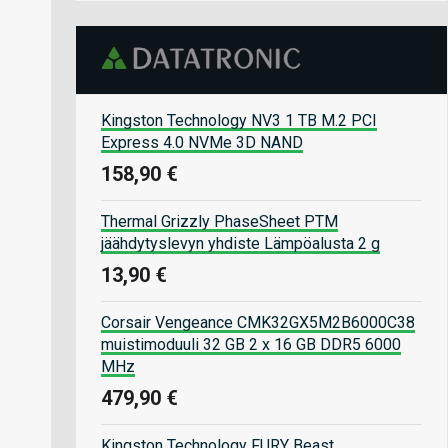
Kingston Technology NV3 1 TB M.2 PCI
Express 4.0 NVMe 3D NAND
158,90 €
Thermal Grizzly PhaseSheet PTM
jäähdytyslevyn yhdiste Lämpöalusta 2 g
13,90 €
Corsair Vengeance CMK32GX5M2B6000C38
muistimoduuli 32 GB 2 x 16 GB DDR5 6000
MHz
479,90 €
Kingston Technology FURY Beast