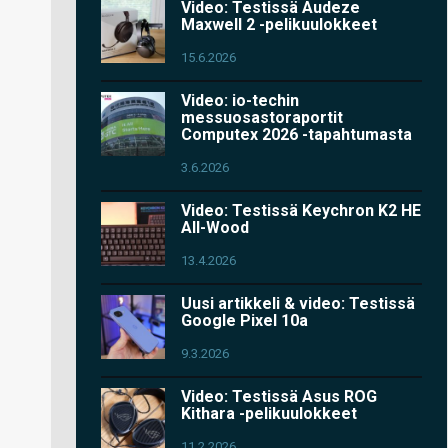
Video: Testissä Audeze
Maxwell 2 -pelikuulokkeet
15.6.2026
Video: io-techin
messuosastoraportit
Computex 2026 -tapahtumasta
3.6.2026
Video: Testissä Keychron K2 HE
All-Wood
13.4.2026
Uusi artikkeli & video: Testissä
Google Pixel 10a
9.3.2026
Video: Testissä Asus ROG
Kithara -pelikuulokkeet
11.2.2026