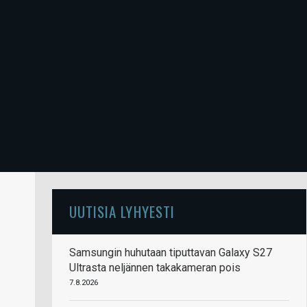
UUTISIA LYHYESTI
Samsungin huhutaan tiputtavan Galaxy S27
Ultrasta neljännen takakameran pois
7.8.2026