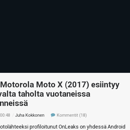
Motorola Moto X (2017) esiintyy
valta taholta vuotaneissa
inneissä
 00:48
/
Juha Kokkonen
Kommentit (18)
otolähteeksi profiloitunut OnLeaks on yhdessä Android