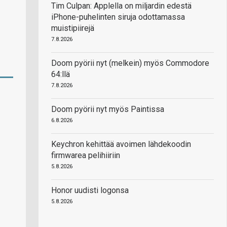
Tim Culpan: Applella on miljardin edestä
iPhone-puhelinten siruja odottamassa
muistipiirejä
7.8.2026
Doom pyörii nyt (melkein) myös Commodore
64:llä
7.8.2026
Doom pyörii nyt myös Paintissa
6.8.2026
Keychron kehittää avoimen lähdekoodin
firmwarea pelihiiriin
5.8.2026
Honor uudisti logonsa
5.8.2026