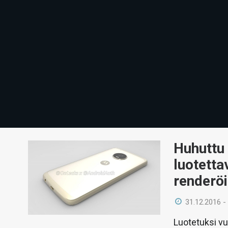
Huhuttu 
luotetta
renderö
31.12.2016 -
Luotetuksi vu