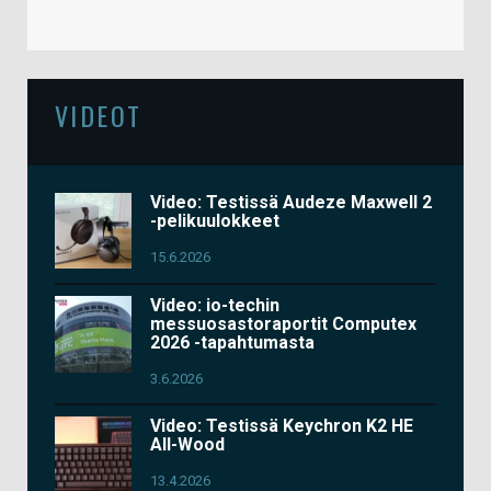
VIDEOT
Video: Testissä Audeze Maxwell 2
-pelikuulokkeet
15.6.2026
Video: io-techin
messuosastoraportit Computex
2026 -tapahtumasta
3.6.2026
Video: Testissä Keychron K2 HE
All-Wood
13.4.2026