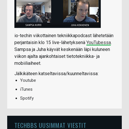
io-techin viikottainen tekniikkapodcast lähetetään
perjantaisin klo 15 live-lähetyksenä
YouTubessa
.
Sampsa ja Juha käyvät keskenään läpi kuluneen
viikon ajalta ajankohtaiset tietotekniikka- ja
mobiiliaiheet.
Jälkikäteen katseltavissa/kuunneltavissa:
Youtube
iTunes
Spotify
TECHBBS UUSIMMAT VIESTIT