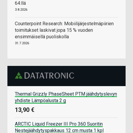
64:llä
3.8.2026
Counterpoint Research: Mobiilijärjestelmäpiirien
toimitukset laskivat jopa 15 % vuoden
ensimmäisellä puoliskolla
31.7.2026
Thermal Grizzly PhaseSheet PTM jäähdytyslevyn
yhdiste Lämpöalusta 2 g
13,90 €
ARCTIC Liquid Freezer III Pro 360 Suoritin
Nestejäähdytyspakkaus 12 cm musta 1 kpl