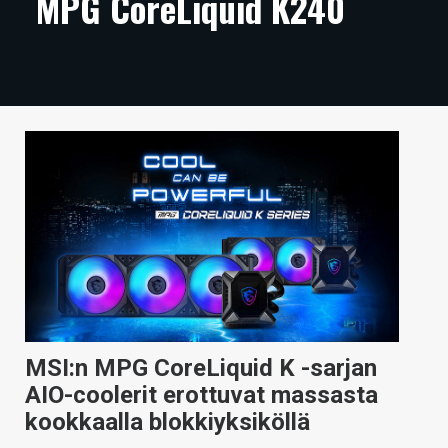
MPG CoreLiquid K240
ARTIKKELIT
VIDEOT
TECHBBS
TIETOA
HINTA.FI
KAUPPA
VAIHDA TEEMA
MSI:n MPG CoreLiquid K -sarjan
HAKU
AIO-coolerit erottuvat massasta
kookkaalla blokkiyksiköllä