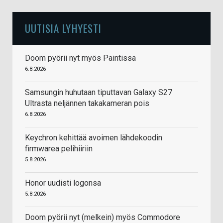
UUTISIA LYHYESTI
Doom pyörii nyt myös Paintissa
6.8.2026
Samsungin huhutaan tiputtavan Galaxy S27
Ultrasta neljännen takakameran pois
6.8.2026
Keychron kehittää avoimen lähdekoodin
firmwarea pelihiiriin
5.8.2026
Honor uudisti logonsa
5.8.2026
Doom pyörii nyt (melkein) myös Commodore