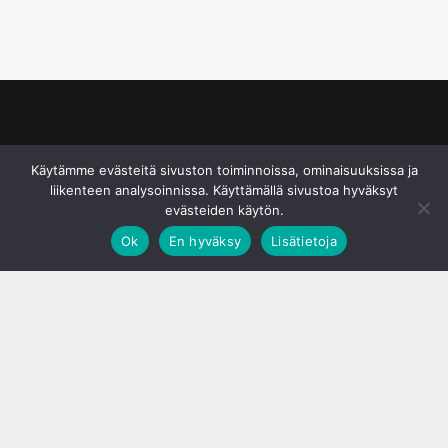
© S&J Media Oy
Käytämme evästeitä sivuston toiminnoissa, ominaisuuksissa ja
liikenteen analysoinnissa. Käyttämällä sivustoa hyväksyt
evästeiden käytön.
Ok
En hyväksy
Lisätietoja
;