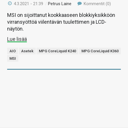
4.3.2021 - 21:39
/
Petrus Laine
Kommentit (0)
MSI on sijoittanut kookkaaseen blokkiyksikköön
virransyöttöä viilentävän tuulettimen ja LCD-
näytön.
Lue lisää
AIO
Asetek
MPG CoreLiquid K240
MPG CoreLiquid K360
MSI