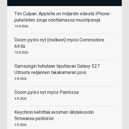
Tim Culpan: Applella on miljardin edestä iPhone-
puhelinten siruja odottamassa muistipiirejä
10.8.2026
Doom pyörii nyt (melkein) myös Commodore
64:llä
10.8.2026
Samsungin huhutaan tiputtavan Galaxy S27
Ultrasta neljännen takakameran pois
9.8.2026
Doom pyörii nyt myös Paintissa
6.8.2026
Keychron kehittää avoimen lähdekoodin
firmwarea pelihiiriin
5.8.2026