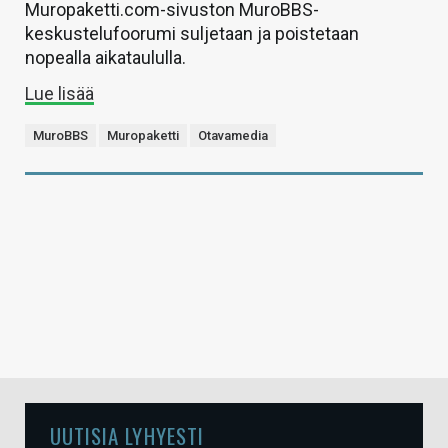
Muropaketti.com-sivuston MuroBBS-
keskustelufoorumi suljetaan ja poistetaan
nopealla aikataululla.
Lue lisää
MuroBBS
Muropaketti
Otavamedia
UUTISIA LYHYESTI