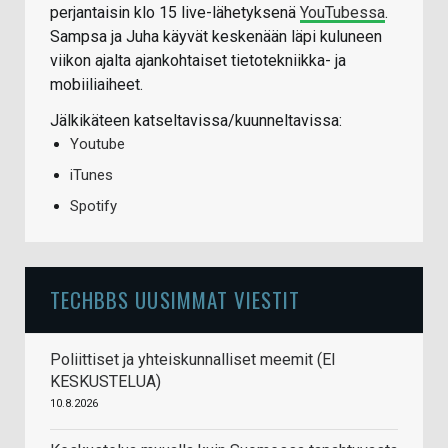
perjantaisin klo 15 live-lähetyksenä
YouTubessa
.
Sampsa ja Juha käyvät keskenään läpi kuluneen
viikon ajalta ajankohtaiset tietotekniikka- ja
mobiiliaiheet.
Jälkikäteen katseltavissa/kuunneltavissa:
Youtube
iTunes
Spotify
TECHBBS UUSIMMAT VIESTIT
Poliittiset ja yhteiskunnalliset meemit (EI
KESKUSTELUA)
10.8.2026