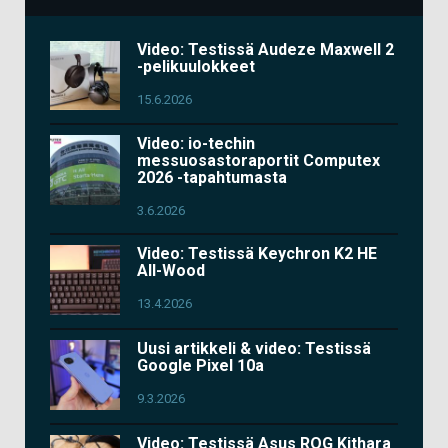
Video: Testissä Audeze Maxwell 2
-pelikuulokkeet
15.6.2026
Video: io-techin
messuosastoraportit Computex
2026 -tapahtumasta
3.6.2026
Video: Testissä Keychron K2 HE
All-Wood
13.4.2026
Uusi artikkeli & video: Testissä
Google Pixel 10a
9.3.2026
Video: Testissä Asus ROG Kithara