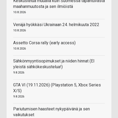
Keskustelua muualla kuin Suomessa tapahtuvasta
maahanmuutosta ja sen ilmiöistä
10.8.2026
Venäjä hyökkäsi Ukrainaan 24. helmikuuta 2022
10.8.2026
Assetto Corsa rally (early access)
10.8.2026
Sähkönmyyntisopimukset ja niiden hinnat (EI
yleistä sähkökeskustelua!)
9.8.2026
GTA VI (19.11.2026) (Playstation 5, Xbox Series
X/S)
9.8.2026
Pariutumisen haasteet nykypäivänä ja sen
vaikutukset