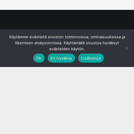
© S&J Media Oy
Käytämme evästeitä sivuston toiminnoissa, ominaisuuksissa ja
liikenteen analysoinnissa. Käyttämällä sivustoa hyväksyt
evästeiden käytön.
Ok
En hyväksy
Lisätietoja
;