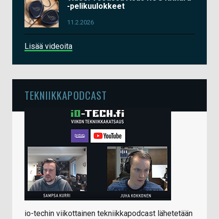
-pelikuulokkeet
11.2.2026
Lisää videoita
TEKNIIKKAPODCAST
io-techin viikottainen tekniikkapodcast lähetetään