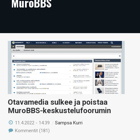
MuroBBS
ARTIKKELIT
VIDEOT
TECHBBS
TIETOA
HINTA.FI
KAUPPA
VAIHDA TEEMA
Otavamedia sulkee ja poistaa
MuroBBS-keskustelufoorumin
HAKU
11.4.2022 - 14:39
/
Sampsa Kurri
Kommentit (181)