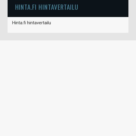
HINTA.FI HINTAVERTAILU
Hinta.fi hintavertailu