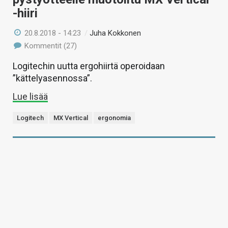
-hiiri
20.8.2018 - 14:23
/
Juha Kokkonen
Kommentit (27)
Logitechin uutta ergohiirtä operoidaan
”kättelyasennossa”.
Lue lisää
Logitech
MX Vertical
ergonomia