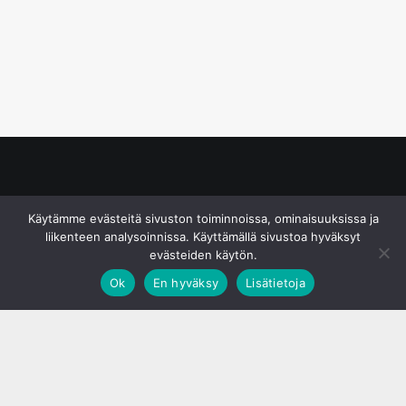
© S&J Media Oy
Käytämme evästeitä sivuston toiminnoissa, ominaisuuksissa ja
liikenteen analysoinnissa. Käyttämällä sivustoa hyväksyt
evästeiden käytön.
Ok
En hyväksy
Lisätietoja
;