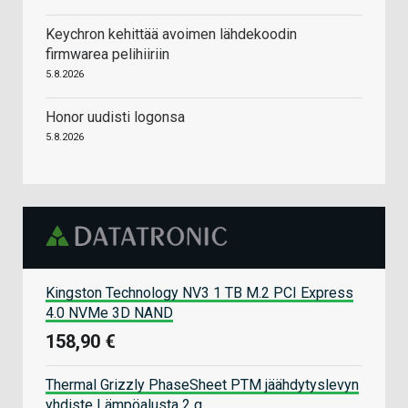
Keychron kehittää avoimen lähdekoodin
firmwarea pelihiiriin
5.8.2026
Honor uudisti logonsa
5.8.2026
Kingston Technology NV3 1 TB M.2 PCI Express
4.0 NVMe 3D NAND
158,90 €
Thermal Grizzly PhaseSheet PTM jäähdytyslevyn
yhdiste Lämpöalusta 2 g