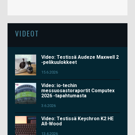
VIDEOT
Video: Testissä Audeze Maxwell 2
-pelikuulokkeet
15.6.2026
Video: io-techin
messuosastoraportit Computex
2026 -tapahtumasta
3.6.2026
Video: Testissä Keychron K2 HE
All-Wood
13.4.2026