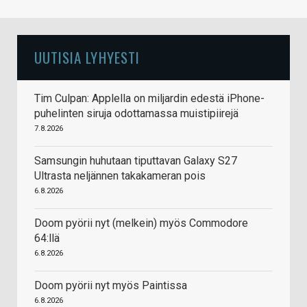
UUTISIA LYHYESTI
Tim Culpan: Applella on miljardin edestä iPhone-
puhelinten siruja odottamassa muistipiirejä
7.8.2026
Samsungin huhutaan tiputtavan Galaxy S27
Ultrasta neljännen takakameran pois
6.8.2026
Doom pyörii nyt (melkein) myös Commodore
64:llä
6.8.2026
Doom pyörii nyt myös Paintissa
6.8.2026