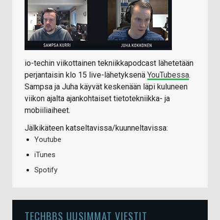
io-techin viikottainen tekniikkapodcast lähetetään
perjantaisin klo 15 live-lähetyksenä
YouTubessa
.
Sampsa ja Juha käyvät keskenään läpi kuluneen
viikon ajalta ajankohtaiset tietotekniikka- ja
mobiiliaiheet.
Jälkikäteen katseltavissa/kuunneltavissa:
Youtube
iTunes
Spotify
TECHBBS UUSIMMAT VIESTIT