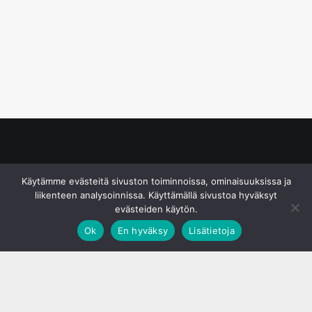
© S&J Media Oy
Käytämme evästeitä sivuston toiminnoissa, ominaisuuksissa ja
liikenteen analysoinnissa. Käyttämällä sivustoa hyväksyt
evästeiden käytön.
Ok
En hyväksy
Lisätietoja
;