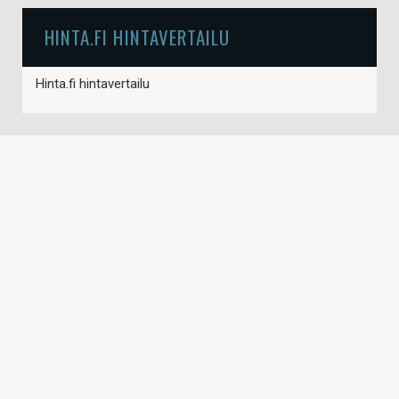
HINTA.FI HINTAVERTAILU
Hinta.fi hintavertailu