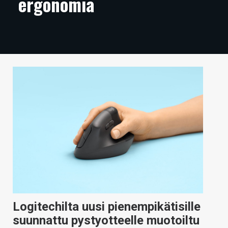
ergonomia
ARTIKKELIT
VIDEOT
TECHBBS
TIETOA
HINTA.FI
KAUPPA
VAIHDA TEEMA
HAKU
Logitechilta uusi pienempikätisille
suunnattu pystyotteelle muotoiltu