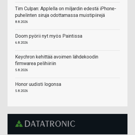
Tim Culpan: Applella on miljardin edestä iPhone-
puhelinten siruja odottamassa muistipiirejä
8.8.2026
Doom pyörii nyt myös Paintissa
6.8.2026
Keychron kehittää avoimen lähdekoodin
firmwarea pelihiiriin
5.8.2026
Honor uudisti logonsa
5.8.2026