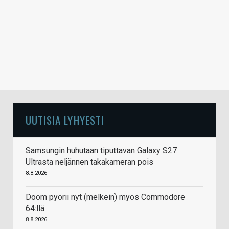
UUTISIA LYHYESTI
Samsungin huhutaan tiputtavan Galaxy S27
Ultrasta neljännen takakameran pois
8.8.2026
Doom pyörii nyt (melkein) myös Commodore
64:llä
8.8.2026