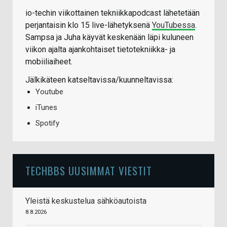
io-techin viikottainen tekniikkapodcast lähetetään
perjantaisin klo 15 live-lähetyksenä
YouTubessa
.
Sampsa ja Juha käyvät keskenään läpi kuluneen
viikon ajalta ajankohtaiset tietotekniikka- ja
mobiiliaiheet.
Jälkikäteen katseltavissa/kuunneltavissa:
Youtube
iTunes
Spotify
TECHBBS UUSIMMAT VIESTIT
Yleistä keskustelua sähköautoista
8.8.2026