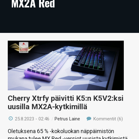
MX2A Red
ARTIKKELIT
VIDEOT
TECHBBS
TIETOA
HINTA.FI
KAUPPA
VAIHDA TEEMA
Cherry Xtrfy päivitti K5:n K5V2:ksi
uusilla MX2A-kytkimillä
HAKU
25.8.2023 - 02:46
/
Petrus Laine
Kommentit (6)
Oletuksena 65 % -kokoluokan näppäimistön
mukana tulee MX Red -versiot uusista kytkimistä,