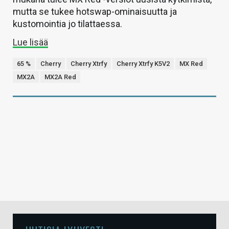
mutta se tukee hotswap-ominaisuutta ja
kustomointia jo tilattaessa.
Lue lisää
65 %
Cherry
Cherry Xtrfy
Cherry Xtrfy K5V2
MX Red
MX2A
MX2A Red