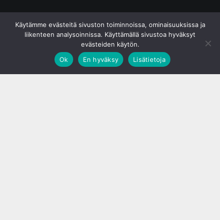
© S&J Media Oy
Käytämme evästeitä sivuston toiminnoissa, ominaisuuksissa ja
liikenteen analysoinnissa. Käyttämällä sivustoa hyväksyt
evästeiden käytön.
Ok
En hyväksy
Lisätietoja
;