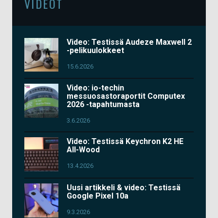
VIDEOT
Video: Testissä Audeze Maxwell 2
-pelikuulokkeet
15.6.2026
Video: io-techin
messuosastoraportit Computex
2026 -tapahtumasta
3.6.2026
Video: Testissä Keychron K2 HE
All-Wood
13.4.2026
Uusi artikkeli & video: Testissä
Google Pixel 10a
9.3.2026