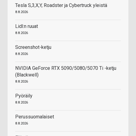
Tesla S,3,X,Y, Roadster ja Cybertruck yleistä
8.8.2026
Lidl:n ruuat
8.8.2026
Screenshot-ketju
8.8.2026
NVIDIA GeForce RTX 5090/5080/5070 Ti -ketju
(Blackwell)
8.8.2026
Pyöräily
8.8.2026
Perussuomalaiset
8.8.2026