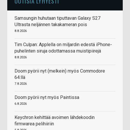
UUTISIA LYHYESTI
Samsungin huhutaan tiputtavan Galaxy S27
Ultrasta neljännen takakameran pois
8.8.2026
Tim Culpan: Applella on miljardin edestä iPhone-
puhelinten siruja odottamassa muistipiirejä
8.8.2026
Doom pyörii nyt (melkein) myös Commodore
64:llä
7.8.2026
Doom pyörii nyt myös Paintissa
6.8.2026
Keychron kehittää avoimen lähdekoodin
firmwarea pelihiiriin