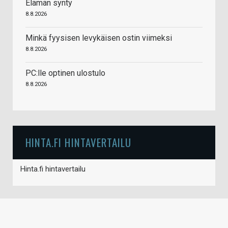
Elämän synty
8.8.2026
Minkä fyysisen levykäisen ostin viimeksi
8.8.2026
PC:lle optinen ulostulo
8.8.2026
HINTA.FI HINTAVERTAILU
Hinta.fi hintavertailu