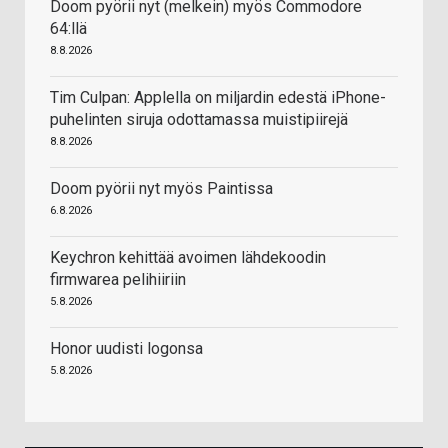
Doom pyörii nyt (melkein) myös Commodore
64:llä
8.8.2026
Tim Culpan: Applella on miljardin edestä iPhone-
puhelinten siruja odottamassa muistipiirejä
8.8.2026
Doom pyörii nyt myös Paintissa
6.8.2026
Keychron kehittää avoimen lähdekoodin
firmwarea pelihiiriin
5.8.2026
Honor uudisti logonsa
5.8.2026