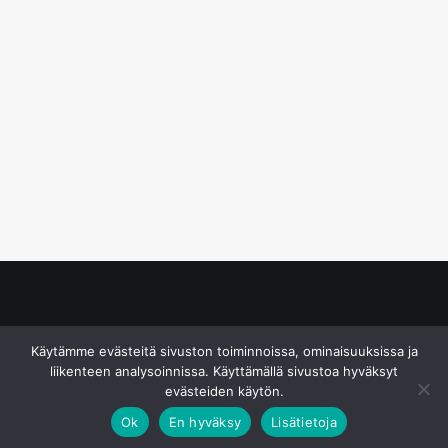
© S&J Media Oy
Käytämme evästeitä sivuston toiminnoissa, ominaisuuksissa ja
liikenteen analysoinnissa. Käyttämällä sivustoa hyväksyt
evästeiden käytön.
Ok
En hyväksy
Lisätietoja