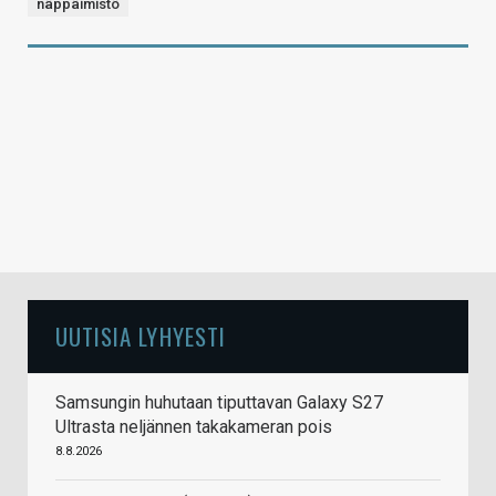
näppäimistö
UUTISIA LYHYESTI
Samsungin huhutaan tiputtavan Galaxy S27
Ultrasta neljännen takakameran pois
8.8.2026