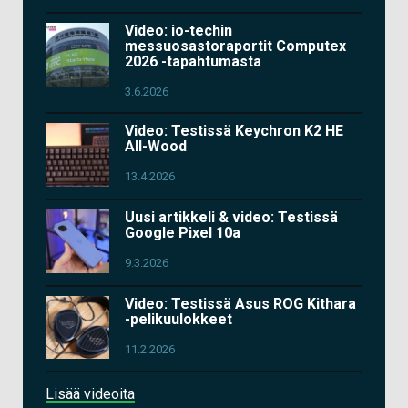
Video: io-techin
messuosastoraportit Computex
2026 -tapahtumasta
3.6.2026
Video: Testissä Keychron K2 HE
All-Wood
13.4.2026
Uusi artikkeli & video: Testissä
Google Pixel 10a
9.3.2026
Video: Testissä Asus ROG Kithara
-pelikuulokkeet
11.2.2026
Lisää videoita