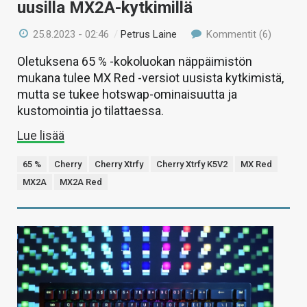
uusilla MX2A-kytkimillä
25.8.2023 - 02:46
/
Petrus Laine
Kommentit (6)
Oletuksena 65 % -kokoluokan näppäimistön
mukana tulee MX Red -versiot uusista kytkimistä,
mutta se tukee hotswap-ominaisuutta ja
kustomointia jo tilattaessa.
Lue lisää
65 %
Cherry
Cherry Xtrfy
Cherry Xtrfy K5V2
MX Red
MX2A
MX2A Red