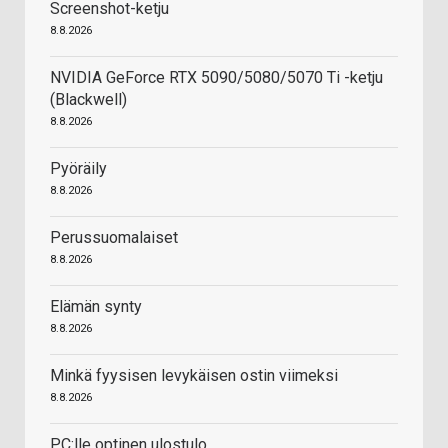
Screenshot-ketju
8.8.2026
NVIDIA GeForce RTX 5090/5080/5070 Ti -ketju
(Blackwell)
8.8.2026
Pyöräily
8.8.2026
Perussuomalaiset
8.8.2026
Elämän synty
8.8.2026
Minkä fyysisen levykäisen ostin viimeksi
8.8.2026
PC:lle optinen ulostulo