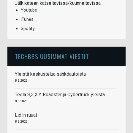
Jälkikäteen katseltavissa/kuunneltavissa:
Youtube
iTunes
Spotify
TECHBBS UUSIMMAT VIESTIT
Yleistä keskustelua sähköautoista
8.8.2026
Tesla S,3,X,Y, Roadster ja Cybertruck yleistä
8.8.2026
Lidl:n ruuat
8.8.2026