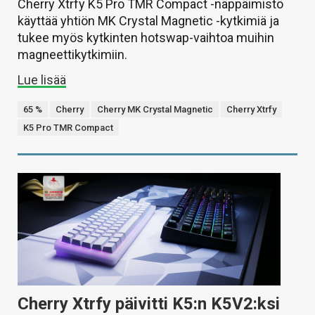
Cherry Xtrfy K5 Pro TMR Compact -näppäimistö
käyttää yhtiön MK Crystal Magnetic -kytkimiä ja
tukee myös kytkinten hotswap-vaihtoa muihin
magneettikytkimiin.
Lue lisää
65 %
Cherry
Cherry MK Crystal Magnetic
Cherry Xtrfy
K5 Pro TMR Compact
Cherry Xtrfy päivitti K5:n K5V2:ksi