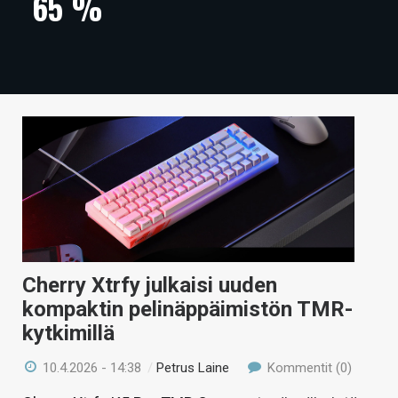
65 %
ARTIKKELIT
VIDEOT
TECHBBS
TIETOA
HINTA.FI
KAUPPA
VAIHDA TEEMA
Cherry Xtrfy julkaisi uuden
kompaktin pelinäppäimistön TMR-
kytkimillä
HAKU
10.4.2026 - 14:38
/
Petrus Laine
Kommentit (0)