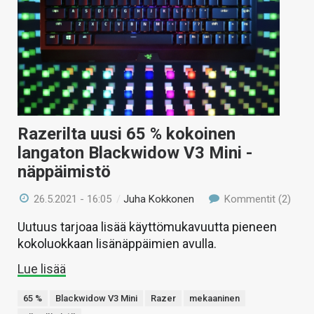
Razerilta uusi 65 % kokoinen
langaton Blackwidow V3 Mini -
näppäimistö
26.5.2021 - 16:05
/
Juha Kokkonen
Kommentit (2)
Uutuus tarjoaa lisää käyttömukavuutta pieneen
kokoluokkaan lisänäppäimien avulla.
Lue lisää
65 %
Blackwidow V3 Mini
Razer
mekaaninen