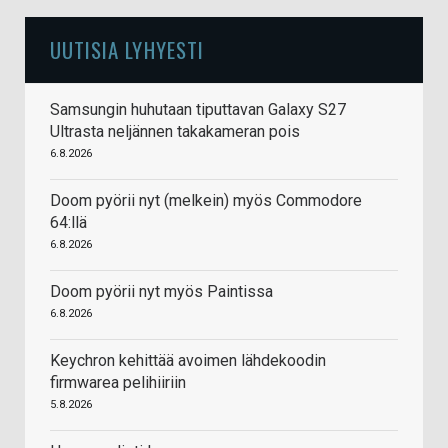
UUTISIA LYHYESTI
Samsungin huhutaan tiputtavan Galaxy S27
Ultrasta neljännen takakameran pois
6.8.2026
Doom pyörii nyt (melkein) myös Commodore
64:llä
6.8.2026
Doom pyörii nyt myös Paintissa
6.8.2026
Keychron kehittää avoimen lähdekoodin
firmwarea pelihiiriin
5.8.2026