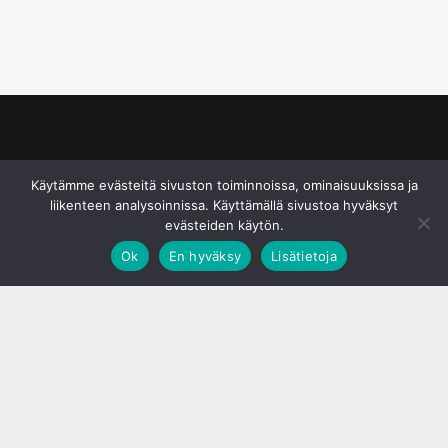
© S&J Media Oy
Käytämme evästeitä sivuston toiminnoissa, ominaisuuksissa ja
liikenteen analysoinnissa. Käyttämällä sivustoa hyväksyt
evästeiden käytön.
Ok
En hyväksy
Lisätietoja
;