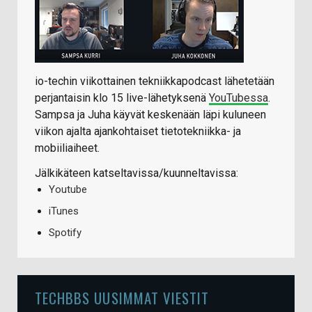
io-techin viikottainen tekniikkapodcast lähetetään
perjantaisin klo 15 live-lähetyksenä
YouTubessa
.
Sampsa ja Juha käyvät keskenään läpi kuluneen
viikon ajalta ajankohtaiset tietotekniikka- ja
mobiiliaiheet.
Jälkikäteen katseltavissa/kuunneltavissa:
Youtube
iTunes
Spotify
TECHBBS UUSIMMAT VIESTIT