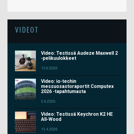
VIDEOT
Video: Testissä Audeze Maxwell 2
-pelikuulokkeet
15.6.2026
Video: io-techin
messuosastoraportit Computex
2026 -tapahtumasta
3.6.2026
Video: Testissä Keychron K2 HE
All-Wood
13.4.2026