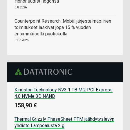
Honor uudisti logonsa
5.8.2026
Counterpoint Research: Mobiilijärjestelmäpiirien
toimitukset laskivat jopa 15 % vuoden
ensimmäisellä puoliskolla
31.7.2026
Kingston Technology NV3 1 TB M.2 PCI Express
4.0 NVMe 3D NAND
158,90 €
Thermal Grizzly PhaseSheet PTM jäähdytyslevyn
yhdiste Lämpöalusta 2 g