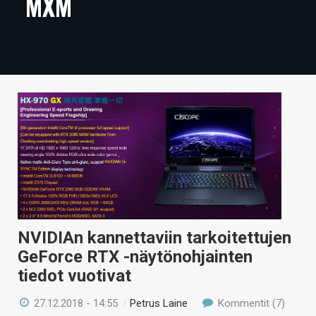
MXM
ARTIKKELIT
VIDEOT
TECHBBS
TIETOA
HINTA.FI
KAUPPA
VAIHDA TEEMA
NVIDIAn kannettaviin tarkoitettujen
GeForce RTX -näytönohjainten
HAKU
tiedot vuotivat
27.12.2018 - 14:55
/
Petrus Laine
Kommentit (7)