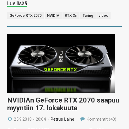
Lue lisää
GeForce RTX 2070
NVIDIA
RTX On
Turing
video
NVIDIAn GeForce RTX 2070 saapuu
myyntiin 17. lokakuuta
25.9.2018 - 20:04
/
Petrus Laine
Kommentit (43)