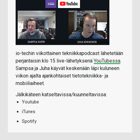
io-techin viikottainen tekniikkapodcast lähetetään
perjantaisin klo 15 live-lähetyksenä
YouTubessa
.
Sampsa ja Juha käyvät keskenään läpi kuluneen
viikon ajalta ajankohtaiset tietotekniikka- ja
mobiiliaiheet.
Jälkikäteen katseltavissa/kuunneltavissa:
Youtube
iTunes
Spotify