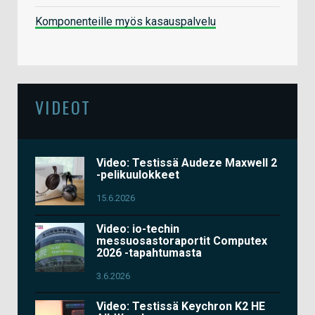
Komponenteille myös kasauspalvelu
VIDEOT
Video: Testissä Audeze Maxwell 2
-pelikuulokkeet
15.6.2026
Video: io-techin
messuosastoraportit Computex
2026 -tapahtumasta
3.6.2026
Video: Testissä Keychron K2 HE