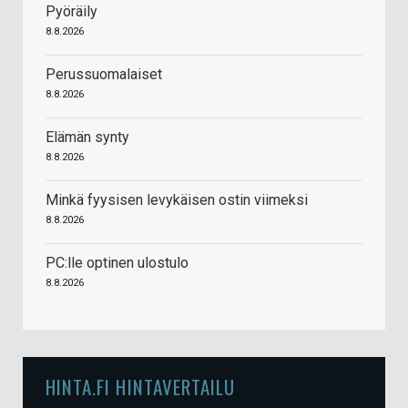
Pyöräily
8.8.2026
Perussuomalaiset
8.8.2026
Elämän synty
8.8.2026
Minkä fyysisen levykäisen ostin viimeksi
8.8.2026
PC:lle optinen ulostulo
8.8.2026
HINTA.FI HINTAVERTAILU