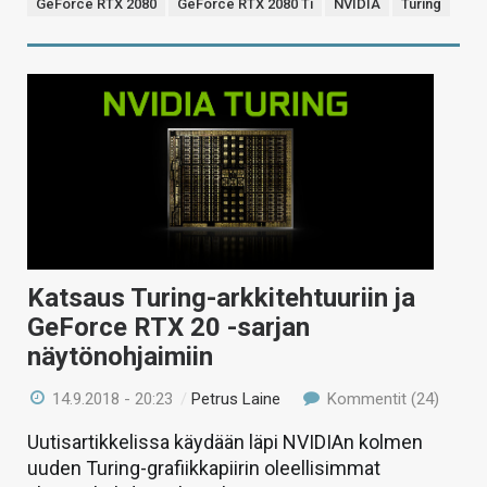
GeForce RTX 2080
GeForce RTX 2080 Ti
NVIDIA
Turing
Katsaus Turing-arkkitehtuuriin ja
GeForce RTX 20 -sarjan
näytönohjaimiin
14.9.2018 - 20:23
/
Petrus Laine
Kommentit (24)
Uutisartikkelissa käydään läpi NVIDIAn kolmen
uuden Turing-grafiikkapiirin oleellisimmat