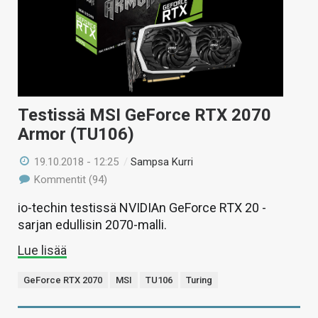
Testissä MSI GeForce RTX 2070
Armor (TU106)
19.10.2018 - 12:25
/
Sampsa Kurri
Kommentit (94)
io-techin testissä NVIDIAn GeForce RTX 20 -
sarjan edullisin 2070-malli.
Lue lisää
GeForce RTX 2070
MSI
TU106
Turing