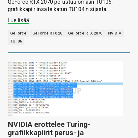
GeForce RTX 2070 perustuu omaan TU106-
grafiikkapiiriinsä leikatun TU104:n sijasta.
Lue lisää
GeForce
GeForce RTX 20
GeForce RTX 2070
NVIDIA
TU106
NVIDIA erottelee Turing-
grafiikkapiirit perus- ja