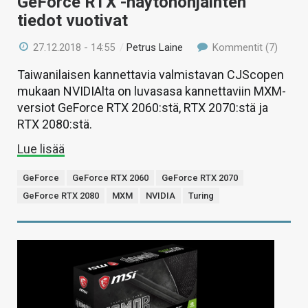
GeForce RTX -näytönohjainten
tiedot vuotivat
27.12.2018 - 14:55
/
Petrus Laine
Kommentit (7)
Taiwanilaisen kannettavia valmistavan CJScopen
mukaan NVIDIAlta on luvasasa kannettaviin MXM-
versiot GeForce RTX 2060:stä, RTX 2070:stä ja
RTX 2080:stä.
Lue lisää
GeForce
GeForce RTX 2060
GeForce RTX 2070
GeForce RTX 2080
MXM
NVIDIA
Turing