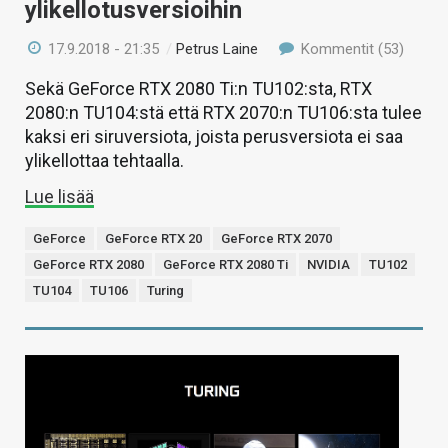
ylikellotusversioihin
17.9.2018 - 21:35
/
Petrus Laine
Kommentit (53)
Sekä GeForce RTX 2080 Ti:n TU102:sta, RTX
2080:n TU104:stä että RTX 2070:n TU106:sta tulee
kaksi eri siruversiota, joista perusversiota ei saa
ylikellottaa tehtaalla.
Lue lisää
GeForce
GeForce RTX 20
GeForce RTX 2070
GeForce RTX 2080
GeForce RTX 2080 Ti
NVIDIA
TU102
TU104
TU106
Turing