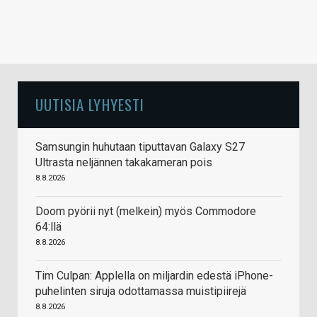
UUTISIA LYHYESTI
Samsungin huhutaan tiputtavan Galaxy S27
Ultrasta neljännen takakameran pois
8.8.2026
Doom pyörii nyt (melkein) myös Commodore
64:llä
8.8.2026
Tim Culpan: Applella on miljardin edestä iPhone-
puhelinten siruja odottamassa muistipiirejä
8.8.2026