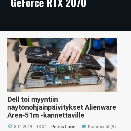
GeForce RTX 2070
ARTIKKELIT
VIDEOT
TECHBBS
TIETOA
HINTA.FI
KAUPPA
VAIHDA TEEMA
Dell toi myyntiin
näytönohjainpäivitykset Alienware
HAKU
Area-51m -kannettaville
8.11.2019 - 13:04
/
Petrus Laine
Kommentit (9)