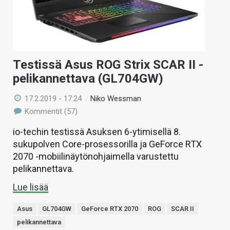
Testissä Asus ROG Strix SCAR II -
pelikannettava (GL704GW)
17.2.2019 - 17:24
/
Niko Wessman
Kommentit (57)
io-techin testissä Asuksen 6-ytimisellä 8.
sukupolven Core-prosessorilla ja GeForce RTX
2070 -mobiilinäytönohjaimella varustettu
pelikannettava.
Lue lisää
Asus
GL704GW
GeForce RTX 2070
ROG
SCAR II
pelikannettava