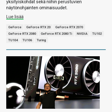
yksityiskohdat sekä niihin perustuvien
näytönohjainten ominaisuudet.
Lue lisää
GeForce
GeForce RTX 20
GeForce RTX 2070
GeForce RTX 2080
GeForce RTX 2080 Ti
NVIDIA
TU102
TU104
TU106
Turing