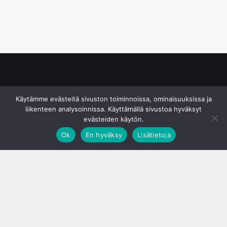
© S&J Media Oy
Käytämme evästeitä sivuston toiminnoissa, ominaisuuksissa ja
liikenteen analysoinnissa. Käyttämällä sivustoa hyväksyt
evästeiden käytön.
Ok
En hyväksy
Lisätietoja
;