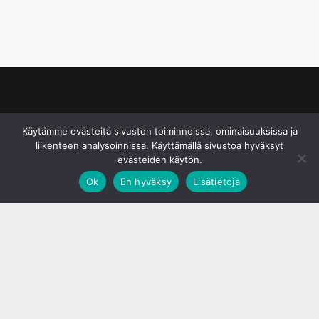
© S&J Media Oy
Käytämme evästeitä sivuston toiminnoissa, ominaisuuksissa ja
liikenteen analysoinnissa. Käyttämällä sivustoa hyväksyt
evästeiden käytön.
Ok
En hyväksy
Lisätietoja
;