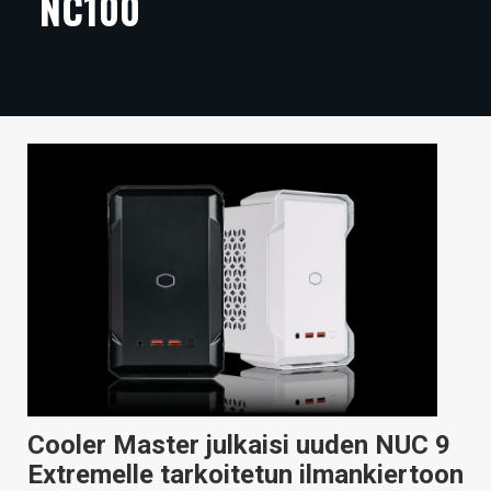
NC100
ARTIKKELIT
VIDEOT
TECHBBS
TIETOA
HINTA.FI
KAUPPA
VAIHDA TEEMA
HAKU
Cooler Master julkaisi uuden NUC 9
Extremelle tarkoitetun ilmankiertoon