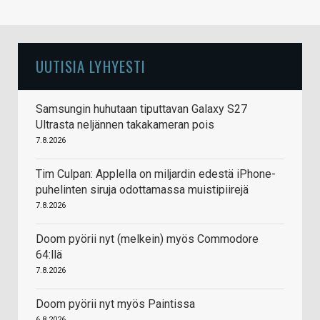
UUTISIA LYHYESTI
Samsungin huhutaan tiputtavan Galaxy S27
Ultrasta neljännen takakameran pois
7.8.2026
Tim Culpan: Applella on miljardin edestä iPhone-
puhelinten siruja odottamassa muistipiirejä
7.8.2026
Doom pyörii nyt (melkein) myös Commodore
64:llä
7.8.2026
Doom pyörii nyt myös Paintissa
6.8.2026