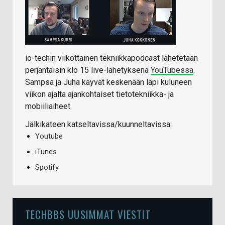
io-techin viikottainen tekniikkapodcast lähetetään
perjantaisin klo 15 live-lähetyksenä
YouTubessa
.
Sampsa ja Juha käyvät keskenään läpi kuluneen
viikon ajalta ajankohtaiset tietotekniikka- ja
mobiiliaiheet.
Jälkikäteen katseltavissa/kuunneltavissa:
Youtube
iTunes
Spotify
TECHBBS UUSIMMAT VIESTIT