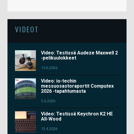
VIDEOT
Video: Testissä Audeze Maxwell 2
-pelikuulokkeet
15.6.2026
Video: io-techin
messuosastoraportit Computex
2026 -tapahtumasta
3.6.2026
Video: Testissä Keychron K2 HE
All-Wood
13.4.2026