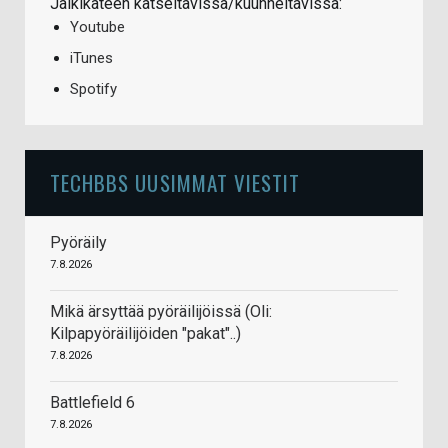
Jälkikäteen katseltavissa/kuunneltavissa:
Youtube
iTunes
Spotify
TECHBBS UUSIMMAT VIESTIT
Pyöräily
7.8.2026
Mikä ärsyttää pyöräilijöissä (Oli:
Kilpapyöräilijöiden "pakat"..)
7.8.2026
Battlefield 6
7.8.2026