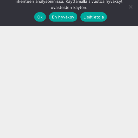
liikenteen analysoinnissa. Käyttämällä sivustoa hyväksyt
evästeiden käytön.
Ok
En hyväksy
Lisätietoja
;