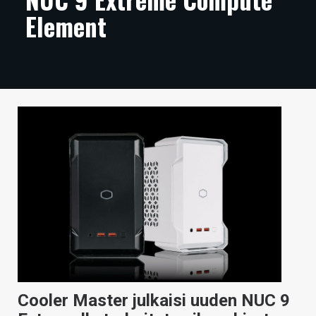
Element
ARTIKKELIT
VIDEOT
TECHBBS
TIETOA
HINTA.FI
KAUPPA
VAIHDA TEEMA
HAKU
Cooler Master julkaisi uuden NUC 9