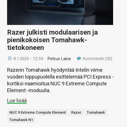
Razer julkisti modulaarisen ja
pienikokoisen Tomahawk-
tietokoneen
8.1.2020 - 12:54
/
Petrus Laine
Kommentit (30)
Razerin Tomahawk hyödyntää Intelin viime
vuoden loppupuolella esittelemää PCI Express -
kortiksi naamioitua NUC 9 Extreme Compute
Element -moduulia.
Lue lisää
NUC 9 Extreme Compute Element
Razer
Tomahawk
Tomahawk N1