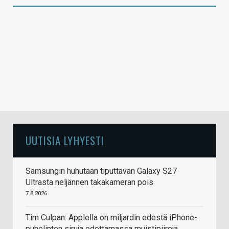
UUTISIA LYHYESTI
Samsungin huhutaan tiputtavan Galaxy S27
Ultrasta neljännen takakameran pois
7.8.2026
Tim Culpan: Applella on miljardin edestä iPhone-
puhelinten siruja odottamassa muistipiirejä