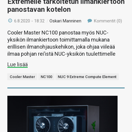
Extremelle tarkoitetun ilmankiertoon
panostavan kotelon
6.8.2020 - 18:32
/
Oskari Manninen
Kommentit (0)
Cooler Master NC100 panostaa myös NUC-
yksikön ilmankiertoon toimittamalla mukana
erillisen ilmanohjauskehikon, joka ohjaa viileää
ilmaa pohjan rei’istä NUC-yksikön tuulettimelle
Lue lisää
Cooler Master
NC100
NUC 9 Extreme Compute Element