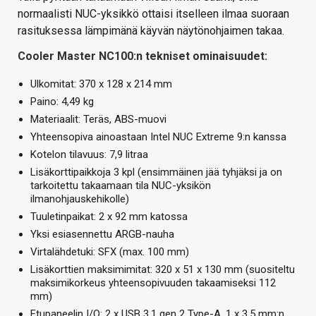
normaalisti NUC-yksikkö ottaisi itselleen ilmaa suoraan
rasituksessa lämpimänä käyvän näytönohjaimen takaa.
Cooler Master NC100:n tekniset ominaisuudet:
Ulkomitat: 370 x 128 x 214 mm
Paino: 4,49 kg
Materiaalit: Teräs, ABS-muovi
Yhteensopiva ainoastaan Intel NUC Extreme 9:n kanssa
Kotelon tilavuus: 7,9 litraa
Lisäkorttipaikkoja 3 kpl (ensimmäinen jää tyhjäksi ja on
tarkoitettu takaamaan tila NUC-yksikön
ilmanohjauskehikolle)
Tuuletinpaikat: 2 x 92 mm katossa
Yksi esiasennettu ARGB-nauha
Virtalähdetuki: SFX (max. 100 mm)
Lisäkorttien maksimimitat: 320 x 51 x 130 mm (suositeltu
maksimikorkeus yhteensopivuuden takaamiseksi 112
mm)
Etupaneelin I/O: 2 x USB 3.1 gen 2 Type-A, 1 x 3,5 mm:n