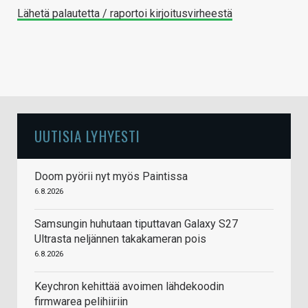
Lähetä palautetta / raportoi kirjoitusvirheestä
UUTISIA LYHYESTI
Doom pyörii nyt myös Paintissa
6.8.2026
Samsungin huhutaan tiputtavan Galaxy S27
Ultrasta neljännen takakameran pois
6.8.2026
Keychron kehittää avoimen lähdekoodin
firmwarea pelihiiriin