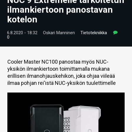
ARTIKKELIT
ilmankiertoon panostavan
kotelon
VIDEOT
TECHBBS
6.8.2020 - 18:32
Oskari Manninen
Tietotekniikka
0
TIETOA
HINTA.FI
Cooler Master NC100 panostaa myös NUC-
yksikön ilmankiertoon toimittamalla mukana
KAUPPA
erillisen ilmanohjauskehikon, joka ohjaa viileää
VAIHDA TEEMA
ilmaa pohjan rei'istä NUC-yksikön tuulettimelle
HAKU