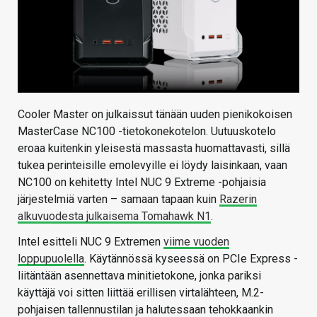
Cooler Master on julkaissut tänään uuden pienikokoisen
MasterCase NC100 -tietokonekotelon. Uutuuskotelo
eroaa kuitenkin yleisestä massasta huomattavasti, sillä
tukea perinteisille emolevyille ei löydy laisinkaan, vaan
NC100 on kehitetty Intel NUC 9 Extreme -pohjaisia
järjestelmiä varten – samaan tapaan kuin
Razerin
alkuvuodesta julkaisema Tomahawk N1
.
Intel esitteli NUC 9 Extremen
viime vuoden
loppupuolella
. Käytännössä kyseessä on PCIe Express -
liitäntään asennettava minitietokone, jonka pariksi
käyttäjä voi sitten liittää erillisen virtalähteen, M.2-
pohjaisen tallennustilan ja halutessaan tehokkaankin