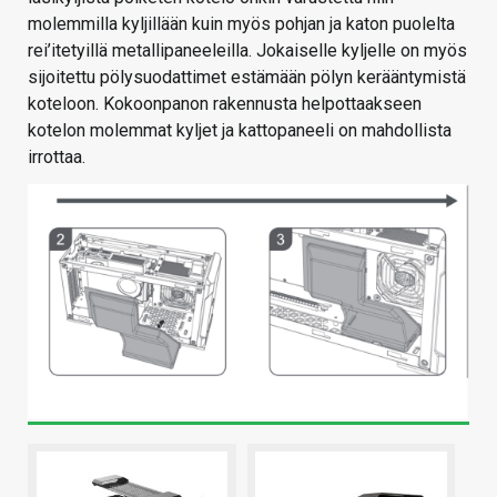
molemmilla kyljillään kuin myös pohjan ja katon puolelta
rei’itetyillä metallipaneeleilla. Jokaiselle kyljelle on myös
sijoitettu pölysuodattimet estämään pölyn kerääntymistä
koteloon. Kokoonpanon rakennusta helpottaakseen
kotelon molemmat kyljet ja kattopaneeli on mahdollista
irrottaa.