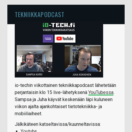
TEKNIIKKAPODCAST
io-techin viikottainen tekniikkapodcast lähetetään
perjantaisin klo 15 live-lähetyksenä
YouTubessa
.
Sampsa ja Juha käyvät keskenään läpi kuluneen
viikon ajalta ajankohtaiset tietotekniikka- ja
mobiiliaiheet.
Jälkikäteen katseltavissa/kuunneltavissa:
Youtube