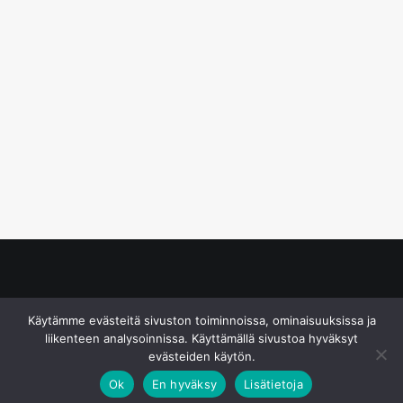
© S&J Media Oy
Käytämme evästeitä sivuston toiminnoissa, ominaisuuksissa ja
liikenteen analysoinnissa. Käyttämällä sivustoa hyväksyt
evästeiden käytön.
Ok
En hyväksy
Lisätietoja