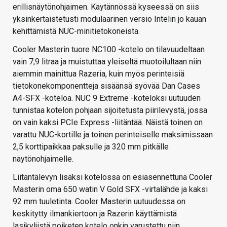
erillisnäytönohjaimen. Käytännössä kyseessä on siis
yksinkertaistetusti modulaarinen versio Intelin jo kauan
kehittämistä NUC-minitietokoneista.
Cooler Masterin tuore NC100 -kotelo on tilavuudeltaan
vain 7,9 litraa ja muistuttaa yleiseltä muotoilultaan niin
aiemmin mainittua Razeria, kuin myös perinteisiä
tietokonekomponentteja sisäänsä syövää Dan Cases
A4-SFX -koteloa. NUC 9 Extreme -koteloksi uutuuden
tunnistaa kotelon pohjaan sijoitetusta piirilevystä, jossa
on vain kaksi PCIe Express -liitäntää. Näistä toinen on
varattu NUC-kortille ja toinen perinteiselle maksimissaan
2,5 korttipaikkaa paksulle ja 320 mm pitkälle
näytönohjaimelle.
Liitäntälevyn lisäksi kotelossa on esiasennettuna Cooler
Masterin oma 650 watin V Gold SFX -virtalähde ja kaksi
92 mm tuuletinta. Cooler Masterin uutuudessa on
keskitytty ilmankiertoon ja Razerin käyttämistä
lasikyljistä poiketen kotelo onkin varustettu niin