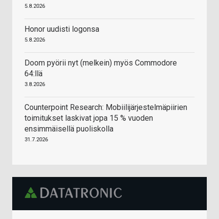
5.8.2026
Honor uudisti logonsa
5.8.2026
Doom pyörii nyt (melkein) myös Commodore
64:llä
3.8.2026
Counterpoint Research: Mobiilijärjestelmäpiirien
toimitukset laskivat jopa 15 % vuoden
ensimmäisellä puoliskolla
31.7.2026