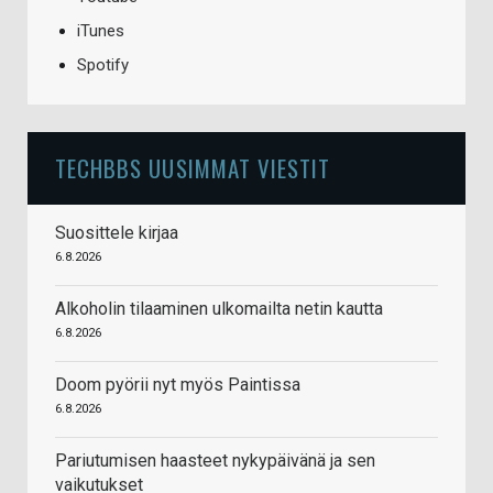
iTunes
Spotify
TECHBBS UUSIMMAT VIESTIT
Suosittele kirjaa
6.8.2026
Alkoholin tilaaminen ulkomailta netin kautta
6.8.2026
Doom pyörii nyt myös Paintissa
6.8.2026
Pariutumisen haasteet nykypäivänä ja sen
vaikutukset