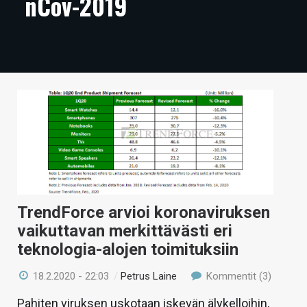
nCov-2019
ARTIKKELIT
VIDEOT
TECHBBS
TIETOA
HINTA.FI
KAUPPA
VAIHDA TEEMA
TrendForce arvioi koronaviruksen
vaikuttavan merkittävästi eri
teknologia-alojen toimituksiin
HAKU
18.2.2020 - 22:03
/
Petrus Laine
Kommentit (3)
Pahiten viruksen uskotaan iskevän älykelloihin,