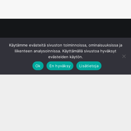
© S&J Media Oy
Käytämme evästeitä sivuston toiminnoissa, ominaisuuksissa ja
liikenteen analysoinnissa. Käyttämällä sivustoa hyväksyt
evästeiden käytön.
Ok
En hyväksy
Lisätietoja
;