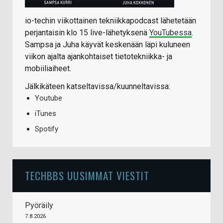
io-techin viikottainen tekniikkapodcast lähetetään
perjantaisin klo 15 live-lähetyksenä
YouTubessa
.
Sampsa ja Juha käyvät keskenään läpi kuluneen
viikon ajalta ajankohtaiset tietotekniikka- ja
mobiiliaiheet.
Jälkikäteen katseltavissa/kuunneltavissa:
Youtube
iTunes
Spotify
TECHBBS UUSIMMAT VIESTIT
Pyöräily
7.8.2026