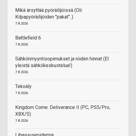
Mikä ärsyttää pyöräilijöissä (Oli:
Kilpapyöräilijöiden "pakat"..)
7.8.2026
Battlefield 6
7.8.2026
Sähkönmyyntisopimukset ja niiden hinnat (EI
yleistä sähkökeskustelua!)
7.8.2026
Tekoäly
7.8.2026
Kingdom Come: Deliverance II (PC, PS5/Pro,
XBX/S)
7.8.2026
Lihavuusepidemia