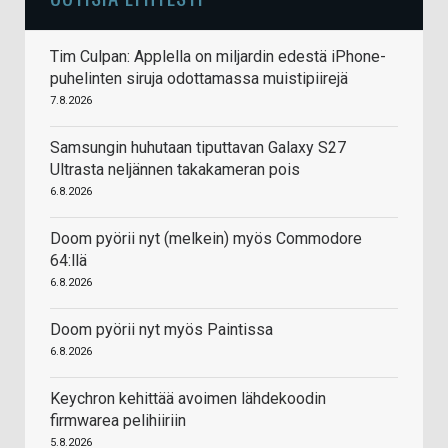
Tim Culpan: Applella on miljardin edestä iPhone-
puhelinten siruja odottamassa muistipiirejä
7.8.2026
Samsungin huhutaan tiputtavan Galaxy S27
Ultrasta neljännen takakameran pois
6.8.2026
Doom pyörii nyt (melkein) myös Commodore
64:llä
6.8.2026
Doom pyörii nyt myös Paintissa
6.8.2026
Keychron kehittää avoimen lähdekoodin
firmwarea pelihiiriin
5.8.2026