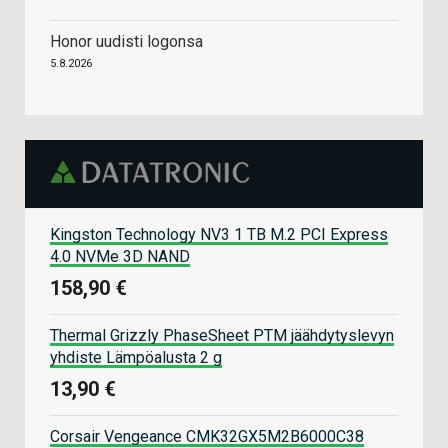
Honor uudisti logonsa
5.8.2026
Kingston Technology NV3 1 TB M.2 PCI Express
4.0 NVMe 3D NAND
158,90 €
Thermal Grizzly PhaseSheet PTM jäähdytyslevyn
yhdiste Lämpöalusta 2 g
13,90 €
Corsair Vengeance CMK32GX5M2B6000C38