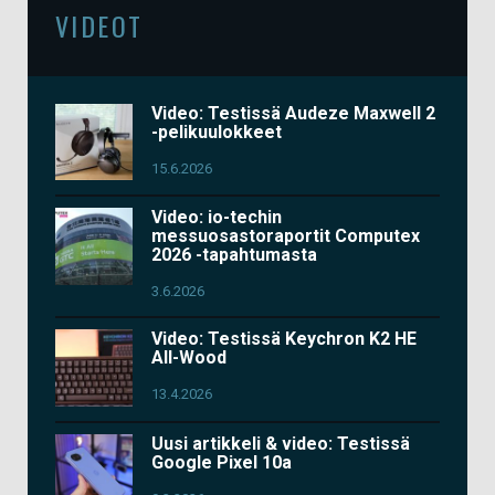
VIDEOT
Video: Testissä Audeze Maxwell 2
-pelikuulokkeet
15.6.2026
Video: io-techin
messuosastoraportit Computex
2026 -tapahtumasta
3.6.2026
Video: Testissä Keychron K2 HE
All-Wood
13.4.2026
Uusi artikkeli & video: Testissä
Google Pixel 10a