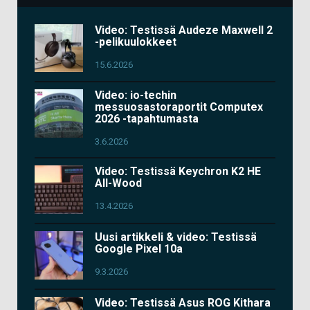
Video: Testissä Audeze Maxwell 2
-pelikuulokkeet
15.6.2026
Video: io-techin
messuosastoraportit Computex
2026 -tapahtumasta
3.6.2026
Video: Testissä Keychron K2 HE
All-Wood
13.4.2026
Uusi artikkeli & video: Testissä
Google Pixel 10a
9.3.2026
Video: Testissä Asus ROG Kithara