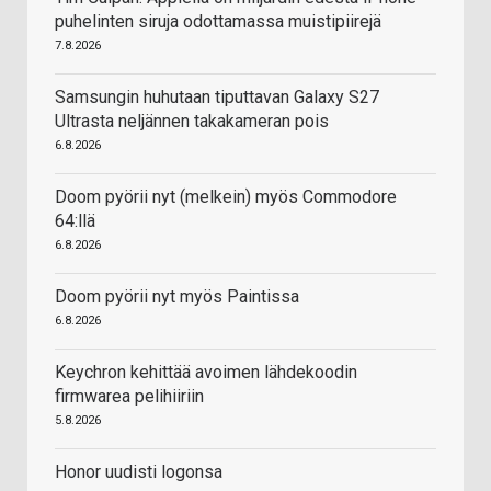
puhelinten siruja odottamassa muistipiirejä
7.8.2026
Samsungin huhutaan tiputtavan Galaxy S27
Ultrasta neljännen takakameran pois
6.8.2026
Doom pyörii nyt (melkein) myös Commodore
64:llä
6.8.2026
Doom pyörii nyt myös Paintissa
6.8.2026
Keychron kehittää avoimen lähdekoodin
firmwarea pelihiiriin
5.8.2026
Honor uudisti logonsa