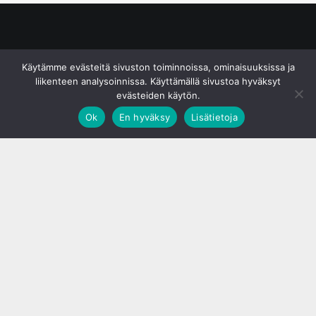
© S&J Media Oy
Käytämme evästeitä sivuston toiminnoissa, ominaisuuksissa ja
liikenteen analysoinnissa. Käyttämällä sivustoa hyväksyt
evästeiden käytön.
Ok
En hyväksy
Lisätietoja
;