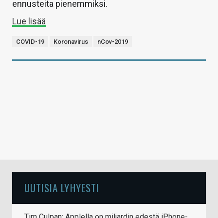
ennusteita pienemmiksi.
Lue lisää
COVID-19
Koronavirus
nCov-2019
UUTISIA LYHYESTI
Tim Culpan: Applella on miljardin edestä iPhone-