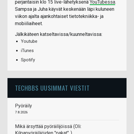
perjantaisin klo 15 live-lähetyksenä
YouTubessa
.
Sampsa ja Juha käyvät keskenään läpi kuluneen
viikon ajalta ajankohtaiset tietotekniikka- ja
mobiiliaiheet.
Jälkikäteen katseltavissa/kuunneltavissa:
Youtube
iTunes
Spotify
TECHBBS UUSIMMAT VIESTIT
Pyöräily
7.8.2026
Mikä ärsyttää pyöräilijöissä (Oli:
Kilpapyöräilijöiden "pakat"..)