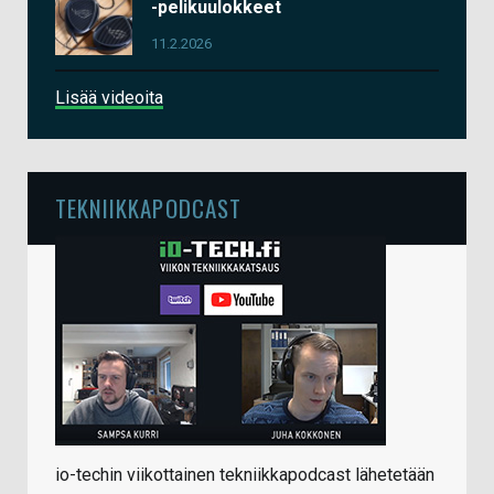
-pelikuulokkeet
11.2.2026
Lisää videoita
TEKNIIKKAPODCAST
io-techin viikottainen tekniikkapodcast lähetetään