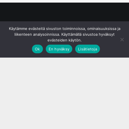
© S&J Media Oy
Käytämme evästeitä sivuston toiminnoissa, ominaisuuksissa ja
liikenteen analysoinnissa. Käyttämällä sivustoa hyväksyt
evästeiden käytön.
Ok
En hyväksy
Lisätietoja
;