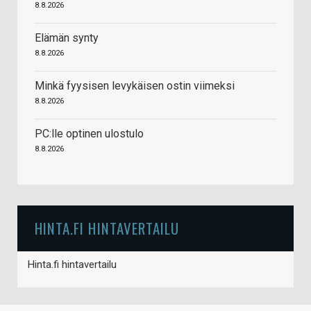
8.8.2026
Elämän synty
8.8.2026
Minkä fyysisen levykäisen ostin viimeksi
8.8.2026
PC:lle optinen ulostulo
8.8.2026
HINTA.FI HINTAVERTAILU
Hinta.fi hintavertailu