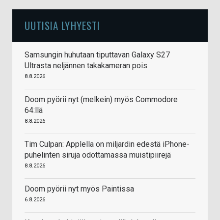
UUTISIA LYHYESTI
Samsungin huhutaan tiputtavan Galaxy S27
Ultrasta neljännen takakameran pois
8.8.2026
Doom pyörii nyt (melkein) myös Commodore
64:llä
8.8.2026
Tim Culpan: Applella on miljardin edestä iPhone-
puhelinten siruja odottamassa muistipiirejä
8.8.2026
Doom pyörii nyt myös Paintissa
6.8.2026