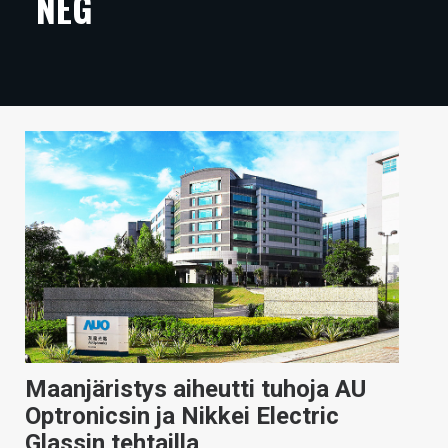
NEG
ARTIKKELIT
VIDEOT
TECHBBS
TIETOA
HINTA.FI
KAUPPA
VAIHDA TEEMA
HAKU
Maanjäristys aiheutti tuhoja AU
Optronicsin ja Nikkei Electric
Glassin tehtailla