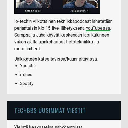
io-techin viikottainen tekniikkapodcast lähetetään
perjantaisin klo 15 live-lähetyksenä
YouTubessa
.
Sampsa ja Juha käyvät keskenään läpi kuluneen
viikon ajalta ajankohtaiset tietotekniikka- ja
mobiiliaiheet.
Jälkikäteen katseltavissa/kuunneltavissa:
Youtube
iTunes
Spotify
TECHBBS UUSIMMAT VIESTIT
Yleistä keskustelua sähköautoista