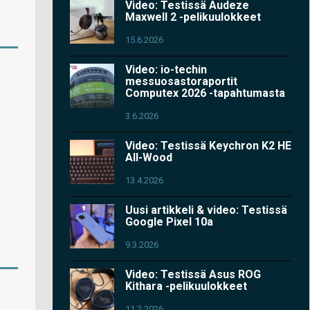
Video: Testissä Audeze
Maxwell 2 -pelikuulokkeet
15.6.2026
Video: io-techin
messuosastoraportit
Computex 2026 -tapahtumasta
3.6.2026
Video: Testissä Keychron K2 HE
All-Wood
13.4.2026
Uusi artikkeli & video: Testissä
Google Pixel 10a
9.3.2026
Video: Testissä Asus ROG
Kithara -pelikuulokkeet
11.2.2026