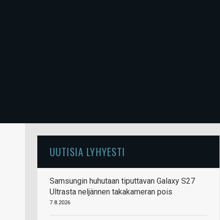
UUTISIA LYHYESTI
Samsungin huhutaan tiputtavan Galaxy S27
Ultrasta neljännen takakameran pois
7.8.2026