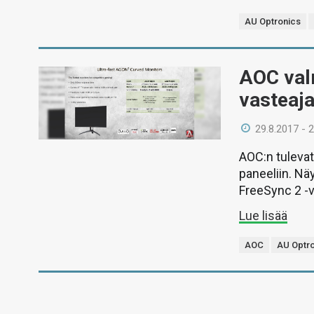
AU Optronics
AOC valm
vasteaja
29.8.2017 - 
AOC:n tulevat
paneeliin. Nä
FreeSync 2 -v
Lue lisää
AOC
AU Optr