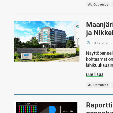
AU Optronics
Maanjäri
ja Nikkei
18.12.2020 -
Näyttöpaneele
kohtaamat ong
lähikuukausin
Lue lisää
AU Optronics
Raportti