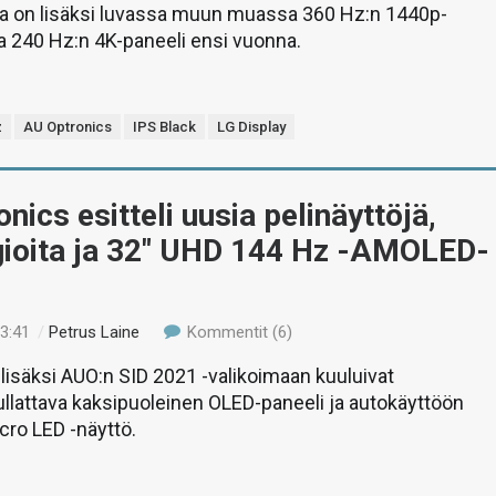
lta on lisäksi luvassa muun muassa 360 Hz:n 1440p-
ja 240 Hz:n 4K-paneeli ensi vuonna.
z
AU Optronics
IPS Black
LG Display
nics esitteli uusia pelinäyttöjä,
gioita ja 32″ UHD 144 Hz -AMOLED-
23:41
/
Petrus Laine
Kommentit (6)
 lisäksi AUO:n SID 2021 -valikoimaan kuuluivat
ullattava kaksipuoleinen OLED-paneeli ja autokäyttöön
icro LED -näyttö.