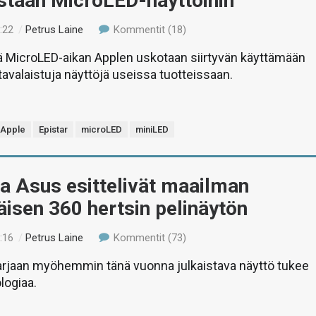
staan MicroLED-näyttöihin
:22
/
Petrus Laine
Kommentit (18)
 MicroLED-aikan Applen uskotaan siirtyvän käyttämään
avalaistuja näyttöjä useissa tuotteissaan.
Apple
Epistar
microLED
miniLED
a Asus esittelivät maailman
isen 360 hertsin pelinäytön
:16
/
Petrus Laine
Kommentit (73)
arjaan myöhemmin tänä vuonna julkaistava näyttö tukee
logiaa.