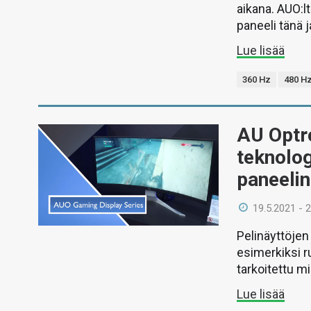
aikana. AUO:
paneeli tänä 
Lue lisää
360 Hz
480 H
AU Optro
teknolo
paneelin
19.5.2021 - 
Pelinäyttöjen
esimerkiksi r
tarkoitettu m
Lue lisää