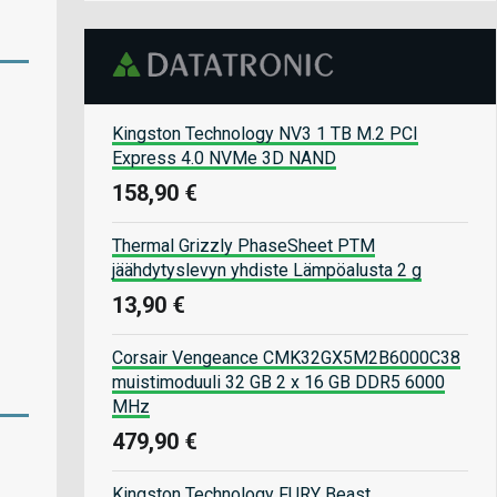
Kingston Technology NV3 1 TB M.2 PCI
Express 4.0 NVMe 3D NAND
158,90 €
Thermal Grizzly PhaseSheet PTM
jäähdytyslevyn yhdiste Lämpöalusta 2 g
13,90 €
Corsair Vengeance CMK32GX5M2B6000C38
muistimoduuli 32 GB 2 x 16 GB DDR5 6000
MHz
479,90 €
Kingston Technology FURY Beast