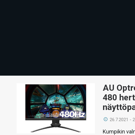
AU Optro
480 hert
näyttöpa
26.7.2021 - 
Kumpikin valm