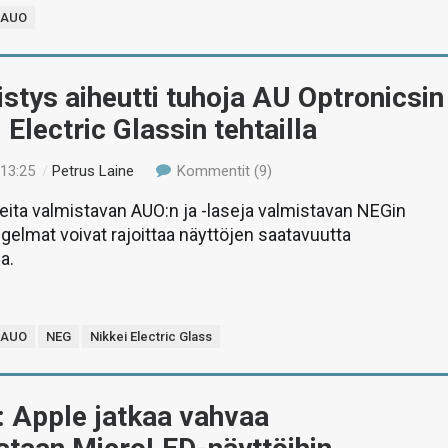
AUO
stys aiheutti tuhoja AU Optronicsin
 Electric Glassin tehtailla
 13:25
/
Petrus Laine
Kommentit (9)
ita valmistavan AUO:n ja -laseja valmistavan NEGin
elmat voivat rajoittaa näyttöjen saatavuutta
a.
AUO
NEG
Nikkei Electric Glass
: Apple jatkaa vahvaa