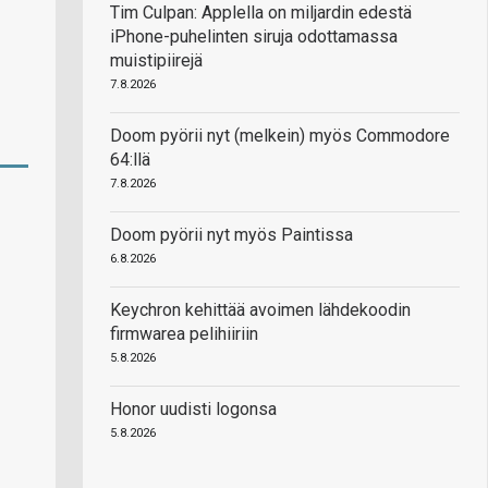
Tim Culpan: Applella on miljardin edestä
iPhone-puhelinten siruja odottamassa
muistipiirejä
7.8.2026
Doom pyörii nyt (melkein) myös Commodore
64:llä
7.8.2026
Doom pyörii nyt myös Paintissa
6.8.2026
Keychron kehittää avoimen lähdekoodin
firmwarea pelihiiriin
5.8.2026
Honor uudisti logonsa
5.8.2026