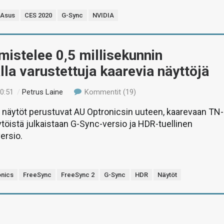
Asus
CES 2020
G-Sync
NVIDIA
istelee 0,5 millisekunnin
lla varustettuja kaarevia näyttöjä
20:51
/
Petrus Laine
Kommentit (19)
 näytöt perustuvat AU Optronicsin uuteen, kaarevaan TN-
ytöistä julkaistaan G-Sync-versio ja HDR-tuellinen
ersio.
onics
FreeSync
FreeSync 2
G-Sync
HDR
Näytöt