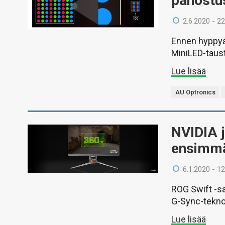
panostu
2.6.2020 - 22
Ennen hyppyä
MiniLED-taust
Lue lisää
AU Optronics
NVIDIA j
ensimmä
6.1.2020 - 12
ROG Swift -s
G-Sync-tekno
Lue lisää