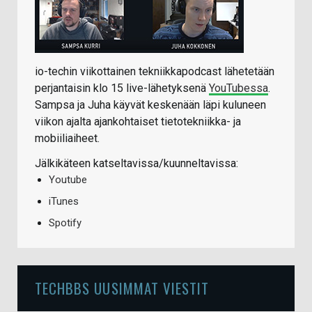
io-techin viikottainen tekniikkapodcast lähetetään
perjantaisin klo 15 live-lähetyksenä
YouTubessa
.
Sampsa ja Juha käyvät keskenään läpi kuluneen
viikon ajalta ajankohtaiset tietotekniikka- ja
mobiiliaiheet.
Jälkikäteen katseltavissa/kuunneltavissa:
Youtube
iTunes
Spotify
TECHBBS UUSIMMAT VIESTIT