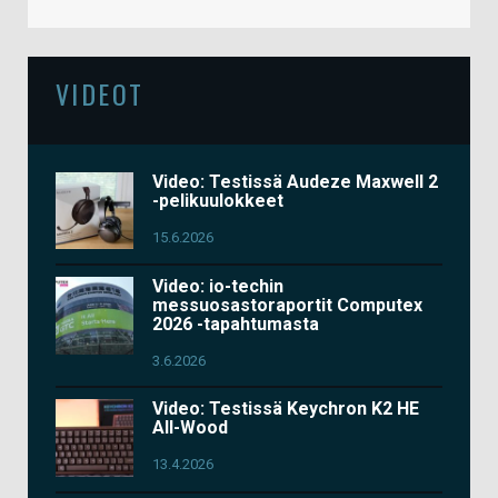
VIDEOT
Video: Testissä Audeze Maxwell 2
-pelikuulokkeet
15.6.2026
Video: io-techin
messuosastoraportit Computex
2026 -tapahtumasta
3.6.2026
Video: Testissä Keychron K2 HE
All-Wood
13.4.2026