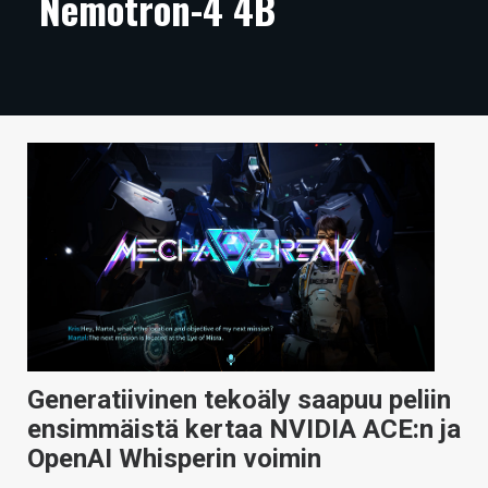
Nemotron-4 4B
ARTIKKELIT
VIDEOT
TECHBBS
TIETOA
HINTA.FI
KAUPPA
VAIHDA TEEMA
Generatiivinen tekoäly saapuu peliin
HAKU
ensimmäistä kertaa NVIDIA ACE:n ja
OpenAI Whisperin voimin