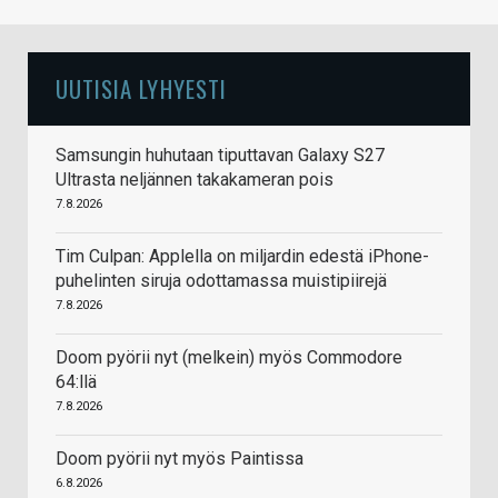
UUTISIA LYHYESTI
Samsungin huhutaan tiputtavan Galaxy S27
Ultrasta neljännen takakameran pois
7.8.2026
Tim Culpan: Applella on miljardin edestä iPhone-
puhelinten siruja odottamassa muistipiirejä
7.8.2026
Doom pyörii nyt (melkein) myös Commodore
64:llä
7.8.2026
Doom pyörii nyt myös Paintissa
6.8.2026