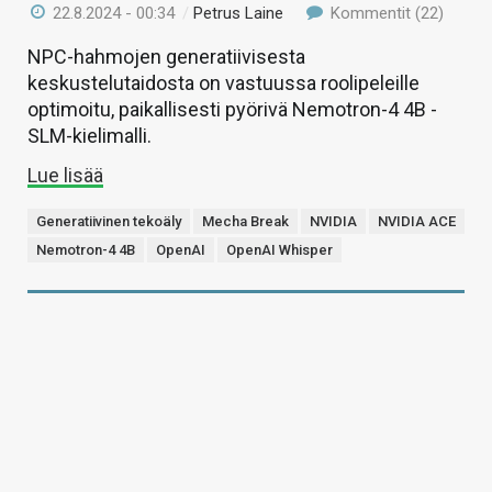
22.8.2024 - 00:34
/
Petrus Laine
Kommentit (22)
NPC-hahmojen generatiivisesta
keskustelutaidosta on vastuussa roolipeleille
optimoitu, paikallisesti pyörivä Nemotron-4 4B -
SLM-kielimalli.
Lue lisää
Generatiivinen tekoäly
Mecha Break
NVIDIA
NVIDIA ACE
Nemotron-4 4B
OpenAI
OpenAI Whisper