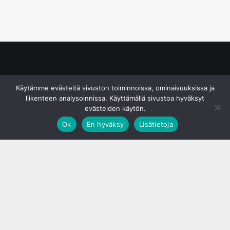
© S&J Media Oy
Käytämme evästeitä sivuston toiminnoissa, ominaisuuksissa ja
liikenteen analysoinnissa. Käyttämällä sivustoa hyväksyt
evästeiden käytön.
Ok
En hyväksy
Lisätietoja
;