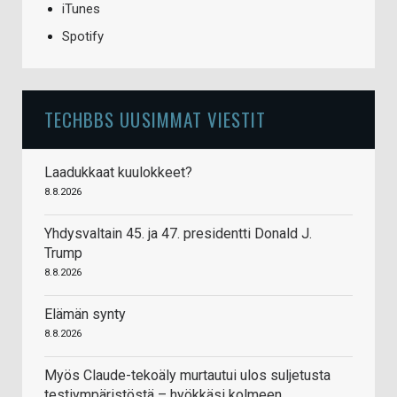
iTunes
Spotify
TECHBBS UUSIMMAT VIESTIT
Laadukkaat kuulokkeet?
8.8.2026
Yhdysvaltain 45. ja 47. presidentti Donald J.
Trump
8.8.2026
Elämän synty
8.8.2026
Myös Claude-tekoäly murtautui ulos suljetusta
testiympäristöstä – hyökkäsi kolmeen