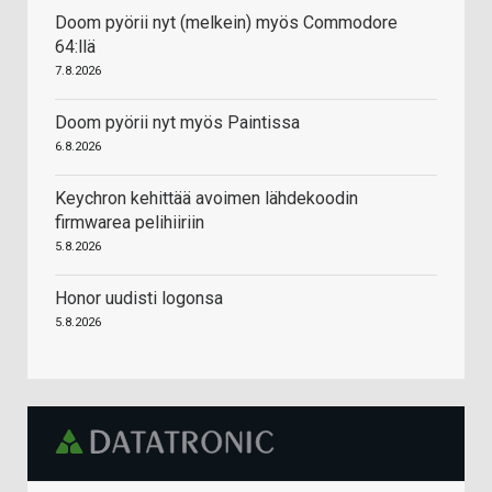
Doom pyörii nyt (melkein) myös Commodore
64:llä
7.8.2026
Doom pyörii nyt myös Paintissa
6.8.2026
Keychron kehittää avoimen lähdekoodin
firmwarea pelihiiriin
5.8.2026
Honor uudisti logonsa
5.8.2026