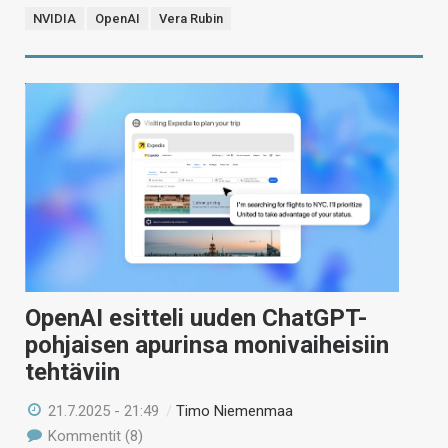
NVIDIA
OpenAI
Vera Rubin
OpenAI esitteli uuden ChatGPT-
pohjaisen apurinsa monivaiheisiin
tehtäviin
21.7.2025 - 21:49
/
Timo Niemenmaa
Kommentit (8)