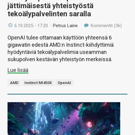
jättimäisestä yhteistyöstä
tekoälypalvelinten saralla
6.10.2025 - 17:20
/
Petrus Laine
Kommentit (36)
OpenAI tulee ottamaan käyttöön yhteensä 6
gigawatin edestä AMD:n Instinct-kiihdyttimiä
hyödyntäviä tekoälypalvelimia useamman
sukupolven kestävän yhteistyön merkeissä.
Lue lisää
AMD
Instinct MI450X
OpenAI