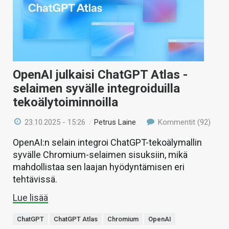
OpenAI julkaisi ChatGPT Atlas -
selaimen syvälle integroiduilla
tekoälytoiminnoilla
23.10.2025 - 15:26
/
Petrus Laine
Kommentit (92)
OpenAI:n selain integroi ChatGPT-tekoälymallin
syvälle Chromium-selaimen sisuksiin, mikä
mahdollistaa sen laajan hyödyntämisen eri
tehtävissä.
Lue lisää
ChatGPT
ChatGPT Atlas
Chromium
OpenAI