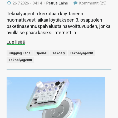
26.7.2026 - 04:14
/
Petrus Laine
Kommentit (25)
Tekoälyagentin kerrotaan käyttäneen
huomattavasti aikaa löytääkseen 3. osapuolen
paketinasennuspalvelusta haavoittuvuuden, jonka
avulla se pääsi käsiksi internettiin.
Lue lisää
Hugging Face
OpenAI
Tekoäly
Tekoälyagentit
Tekoälyagentti