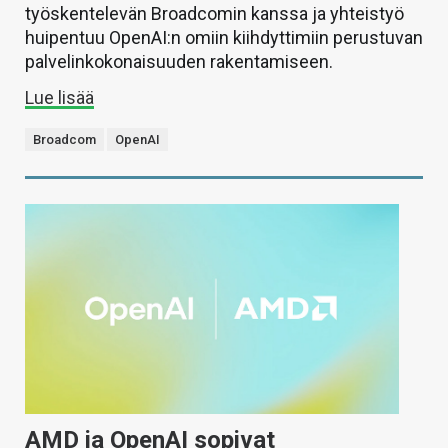
työskentelevän Broadcomin kanssa ja yhteistyö
huipentuu OpenAI:n omiin kiihdyttimiin perustuvan
palvelinkokonaisuuden rakentamiseen.
Lue lisää
Broadcom
OpenAI
AMD ja OpenAI sopivat