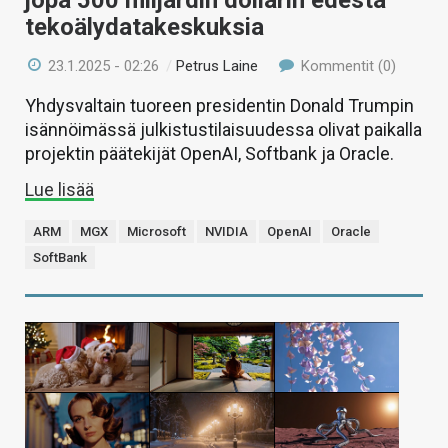
jopa 500 miljardin dollarin edestä
tekoälydatakeskuksia
23.1.2025 - 02:26
/
Petrus Laine
Kommentit (0)
Yhdysvaltain tuoreen presidentin Donald Trumpin
isännöimässä julkistustilaisuudessa olivat paikalla
projektin päätekijät OpenAI, Softbank ja Oracle.
Lue lisää
ARM
MGX
Microsoft
NVIDIA
OpenAI
Oracle
SoftBank