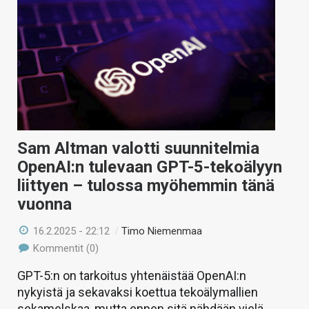
Sam Altman valotti suunnitelmia
OpenAI:n tulevaan GPT-5-tekoälyyn
liittyen – tulossa myöhemmin tänä
vuonna
16.2.2025 - 22:12
/
Timo Niemenmaa
Kommentit (0)
GPT-5:n on tarkoitus yhtenäistää OpenAI:n
nykyistä ja sekavaksi koettua tekoälymallien
sekamelskaa, mutta ennen sitä nähdään vielä