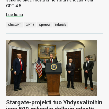
GPT-4.5.
Lue lisää
ChatGPT
GPT-5
OpenAI
Tekoäly
Stargate-projekti tuo Yhdysvaltoihin