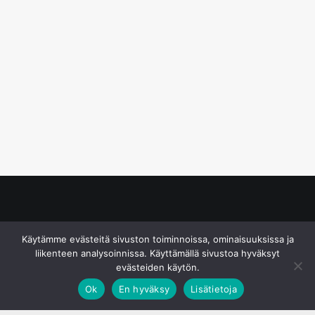
© S&J Media Oy
Käytämme evästeitä sivuston toiminnoissa, ominaisuuksissa ja
liikenteen analysoinnissa. Käyttämällä sivustoa hyväksyt
evästeiden käytön.
Ok
En hyväksy
Lisätietoja