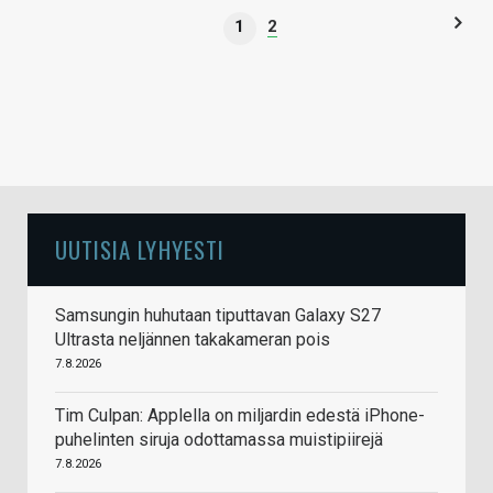
1
2
UUTISIA LYHYESTI
Samsungin huhutaan tiputtavan Galaxy S27
Ultrasta neljännen takakameran pois
7.8.2026
Tim Culpan: Applella on miljardin edestä iPhone-
puhelinten siruja odottamassa muistipiirejä
7.8.2026