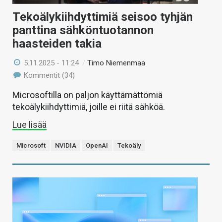
Tekoälykiihdyttimiä seisoo tyhjän
panttina sähköntuotannon
haasteiden takia
5.11.2025 - 11:24
/
Timo Niemenmaa
Kommentit (34)
Microsoftilla on paljon käyttämättömiä
tekoälykiihdyttimiä, joille ei riitä sähköä.
Lue lisää
Microsoft
NVIDIA
OpenAI
Tekoäly