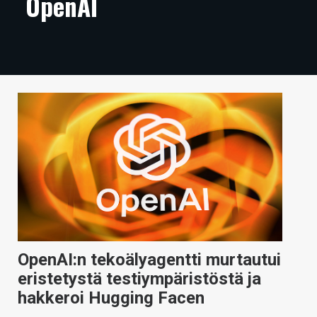
OpenAI
ARTIKKELIT
VIDEOT
TECHBBS
TIETOA
HINTA.FI
KAUPPA
VAIHDA TEEMA
OpenAI:n tekoälyagentti murtautui
HAKU
eristetystä testiympäristöstä ja
hakkeroi Hugging Facen