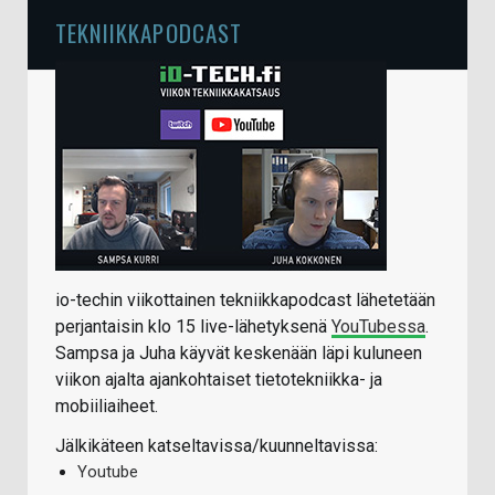
TEKNIIKKAPODCAST
io-techin viikottainen tekniikkapodcast lähetetään
perjantaisin klo 15 live-lähetyksenä
YouTubessa
.
Sampsa ja Juha käyvät keskenään läpi kuluneen
viikon ajalta ajankohtaiset tietotekniikka- ja
mobiiliaiheet.
Jälkikäteen katseltavissa/kuunneltavissa:
Youtube