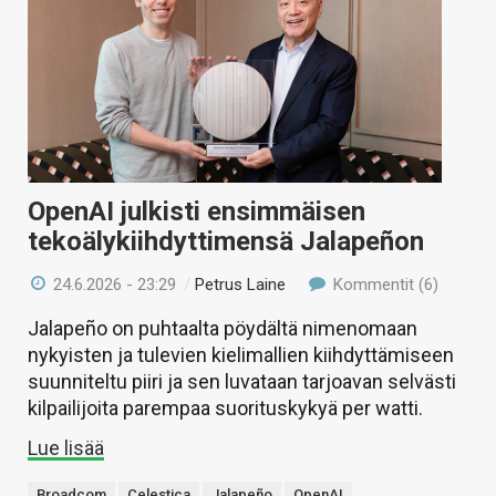
OpenAI julkisti ensimmäisen
tekoälykiihdyttimensä Jalapeñon
24.6.2026 - 23:29
/
Petrus Laine
Kommentit (6)
Jalapeño on puhtaalta pöydältä nimenomaan
nykyisten ja tulevien kielimallien kiihdyttämiseen
suunniteltu piiri ja sen luvataan tarjoavan selvästi
kilpailijoita parempaa suorituskykyä per watti.
Lue lisää
Broadcom
Celestica
Jalapeño
OpenAI