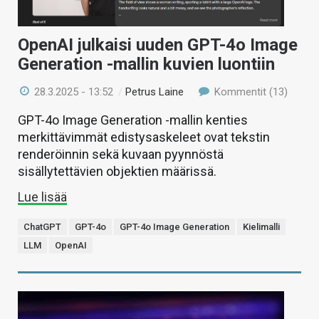
OpenAI julkaisi uuden GPT-4o Image
Generation -mallin kuvien luontiin
28.3.2025 - 13:52
/
Petrus Laine
Kommentit (13)
GPT-4o Image Generation -mallin kenties
merkittävimmät edistysaskeleet ovat tekstin
renderöinnin sekä kuvaan pyynnöstä
sisällytettävien objektien määrissä.
Lue lisää
ChatGPT
GPT-4o
GPT-4o Image Generation
Kielimalli
LLM
OpenAI