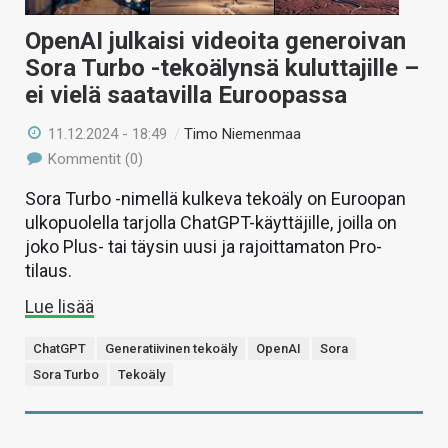
OpenAI julkaisi videoita generoivan
Sora Turbo -tekoälynsä kuluttajille –
ei vielä saatavilla Euroopassa
11.12.2024 - 18:49
/
Timo Niemenmaa
Kommentit (0)
Sora Turbo -nimellä kulkeva tekoäly on Euroopan
ulkopuolella tarjolla ChatGPT-käyttäjille, joilla on
joko Plus- tai täysin uusi ja rajoittamaton Pro-
tilaus.
Lue lisää
ChatGPT
Generatiivinen tekoäly
OpenAI
Sora
Sora Turbo
Tekoäly