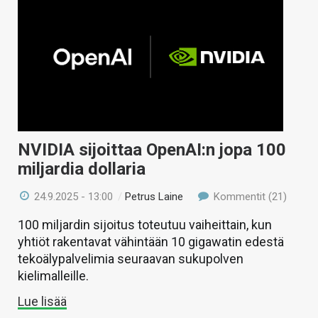
NVIDIA sijoittaa OpenAI:n jopa 100
miljardia dollaria
24.9.2025 - 13:00
/
Petrus Laine
Kommentit (21)
100 miljardin sijoitus toteutuu vaiheittain, kun
yhtiöt rakentavat vähintään 10 gigawatin edestä
tekoälypalvelimia seuraavan sukupolven
kielimalleille.
Lue lisää