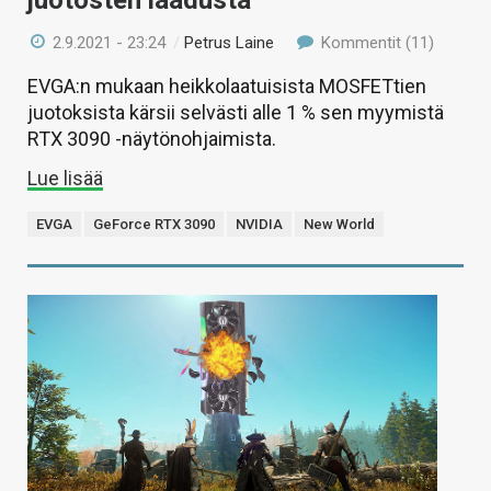
juotosten laadusta
2.9.2021 - 23:24
/
Petrus Laine
Kommentit (11)
EVGA:n mukaan heikkolaatuisista MOSFETtien
juotoksista kärsii selvästi alle 1 % sen myymistä
RTX 3090 -näytönohjaimista.
Lue lisää
EVGA
GeForce RTX 3090
NVIDIA
New World