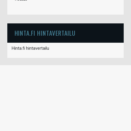
HINTA.FI HINTAVERTAILU
Hinta.fi hintavertailu