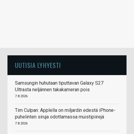
UUTISIA LYHYESTI
Samsungin huhutaan tiputtavan Galaxy S27
Ultrasta neljännen takakameran pois
7.8.2026
Tim Culpan: Applella on miljardin edestä iPhone-
puhelinten siruja odottamassa muistipiirejä
7.8.2026