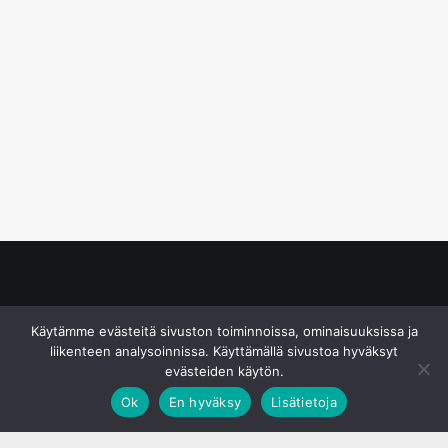
© S&J Media Oy
Käytämme evästeitä sivuston toiminnoissa, ominaisuuksissa ja
liikenteen analysoinnissa. Käyttämällä sivustoa hyväksyt
evästeiden käytön.
Ok
En hyväksy
Lisätietoja
;