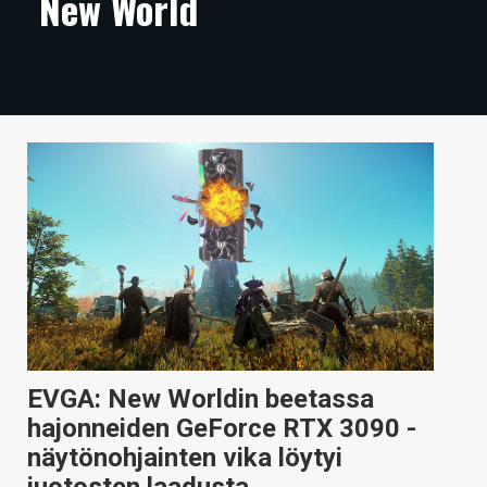
New World
ARTIKKELIT
VIDEOT
TECHBBS
TIETOA
HINTA.FI
KAUPPA
VAIHDA TEEMA
EVGA: New Worldin beetassa
HAKU
hajonneiden GeForce RTX 3090 -
näytönohjainten vika löytyi