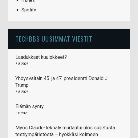
iTunes
Spotify
TECHBBS UUSIMMAT VIESTIT
Laadukkaat kuulokkeet?
8.8.2026
Yhdysvaltain 45. ja 47. presidentti Donald J.
Trump
8.8.2026
Elämän synty
8.8.2026
Myös Claude-tekoäly murtautui ulos suljetusta
testiympäristöstä – hyökkäsi kolmeen