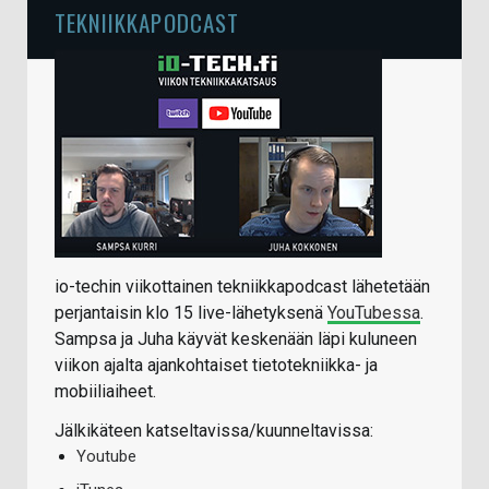
TEKNIIKKAPODCAST
io-techin viikottainen tekniikkapodcast lähetetään
perjantaisin klo 15 live-lähetyksenä
YouTubessa
.
Sampsa ja Juha käyvät keskenään läpi kuluneen
viikon ajalta ajankohtaiset tietotekniikka- ja
mobiiliaiheet.
Jälkikäteen katseltavissa/kuunneltavissa:
Youtube