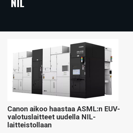
NIL
ARTIKKELIT
VIDEOT
TECHBBS
TIETOA
HINTA.FI
KAUPPA
VAIHDA TEEMA
Canon aikoo haastaa ASML:n EUV-
HAKU
valotuslaitteet uudella NIL-
laitteistollaan