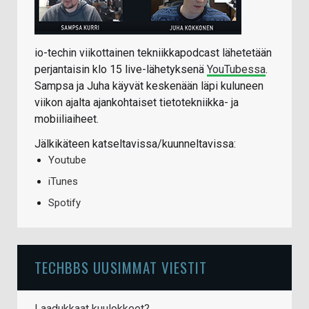
io-techin viikottainen tekniikkapodcast lähetetään
perjantaisin klo 15 live-lähetyksenä
YouTubessa
.
Sampsa ja Juha käyvät keskenään läpi kuluneen
viikon ajalta ajankohtaiset tietotekniikka- ja
mobiiliaiheet.
Jälkikäteen katseltavissa/kuunneltavissa:
Youtube
iTunes
Spotify
TECHBBS UUSIMMAT VIESTIT
Laadukkaat kuulokkeet?