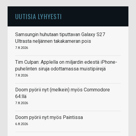
UUTISIA LYHYESTI
Samsungin huhutaan tiputtavan Galaxy S27
Ultrasta neljännen takakameran pois
7.8.2026
Tim Culpan: Applella on miljardin edestä iPhone-
puhelinten siruja odottamassa muistipiirejä
7.8.2026
Doom pyörii nyt (melkein) myös Commodore
64:llä
7.8.2026
Doom pyörii nyt myös Paintissa
6.8.2026