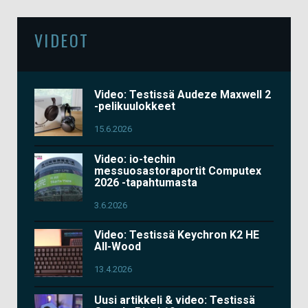
VIDEOT
Video: Testissä Audeze Maxwell 2
-pelikuulokkeet
15.6.2026
Video: io-techin
messuosastoraportit Computex
2026 -tapahtumasta
3.6.2026
Video: Testissä Keychron K2 HE
All-Wood
13.4.2026
Uusi artikkeli & video: Testissä