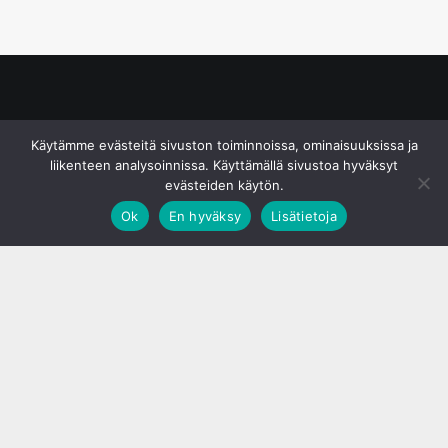
© S&J Media Oy
Käytämme evästeitä sivuston toiminnoissa, ominaisuuksissa ja
liikenteen analysoinnissa. Käyttämällä sivustoa hyväksyt
evästeiden käytön.
Ok
En hyväksy
Lisätietoja
;