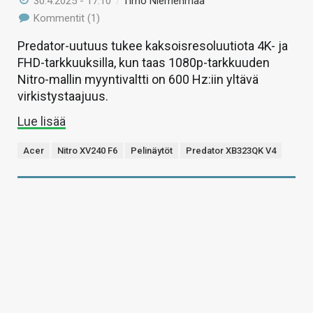
30.4.2025 - 17:10
/
Timo Niemenmaa
Kommentit (1)
Predator-uutuus tukee kaksoisresoluutiota 4K- ja
FHD-tarkkuuksilla, kun taas 1080p-tarkkuuden
Nitro-mallin myyntivaltti on 600 Hz:iin yltävä
virkistystaajuus.
Lue lisää
Acer
Nitro XV240 F6
Pelinäytöt
Predator XB323QK V4