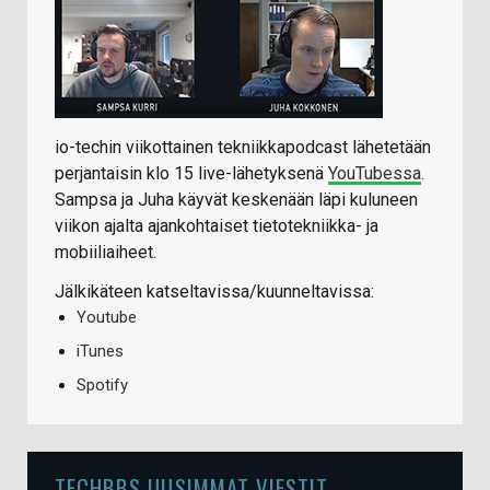
io-techin viikottainen tekniikkapodcast lähetetään
perjantaisin klo 15 live-lähetyksenä
YouTubessa
.
Sampsa ja Juha käyvät keskenään läpi kuluneen
viikon ajalta ajankohtaiset tietotekniikka- ja
mobiiliaiheet.
Jälkikäteen katseltavissa/kuunneltavissa:
Youtube
iTunes
Spotify
TECHBBS UUSIMMAT VIESTIT