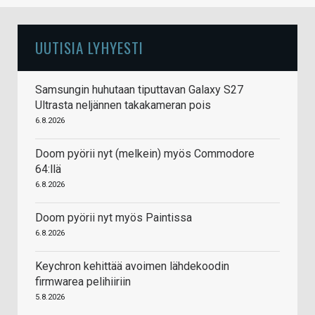
UUTISIA LYHYESTI
Samsungin huhutaan tiputtavan Galaxy S27
Ultrasta neljännen takakameran pois
6.8.2026
Doom pyörii nyt (melkein) myös Commodore
64:llä
6.8.2026
Doom pyörii nyt myös Paintissa
6.8.2026
Keychron kehittää avoimen lähdekoodin
firmwarea pelihiiriin
5.8.2026