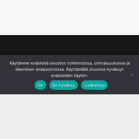
© S&J Media Oy
Käytämme evästeitä sivuston toiminnoissa, ominaisuuksissa ja
liikenteen analysoinnissa. Käyttämällä sivustoa hyväksyt
evästeiden käytön.
Ok
En hyväksy
Lisätietoja
;