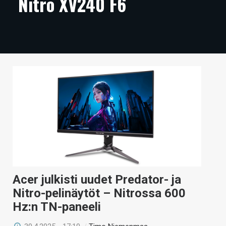
Nitro XV240 F6
ARTIKKELIT
VIDEOT
TECHBBS
TIETOA
HINTA.FI
KAUPPA
VAIHDA TEEMA
Acer julkisti uudet Predator- ja
HAKU
Nitro-pelinäytöt – Nitrossa 600
Hz:n TN-paneeli