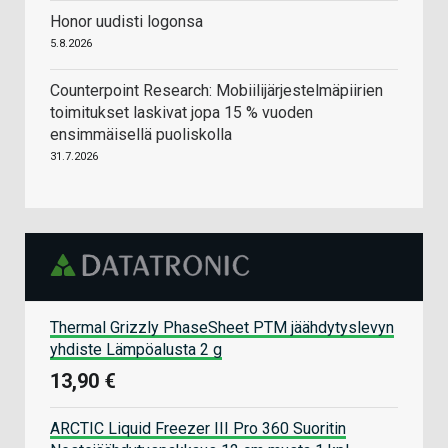
Honor uudisti logonsa
5.8.2026
Counterpoint Research: Mobiilijärjestelmäpiirien
toimitukset laskivat jopa 15 % vuoden
ensimmäisellä puoliskolla
31.7.2026
Thermal Grizzly PhaseSheet PTM jäähdytyslevyn
yhdiste Lämpöalusta 2 g
13,90 €
ARCTIC Liquid Freezer III Pro 360 Suoritin