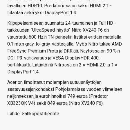
tavallinen HDR10. Predatorissa on kaksi HDMI 2.1 -
liitäntää sekä yksi DisplayPort 1.4.
Kilpapelaamiseen suunnattu 24-tuumainen ja Full HD -
tarkkuuden ”UltraSpeed-näyttö” Nitro XV240 F6 on
varustettu 600 Hz:n TN-paneelin lisäksi erittäin matalalla
0,1 ms:n gray-to-gray-vasteajalla. Myös Nitro tukee AMD
FreeSync Premium Prota ja DRR:ää. Näytössä on 90 %:n
DCI-P3-väriavaruus ja VESA DisplayHDR 400 -
sertifikaatti. Liitäntöinä Nitrossa on 2 × HDMI 2.0 ja 1 ×
DisplayPort 1.4.
Acer on ilmoittanut molempien uutuusnäyttöjen
saatavuusajankohdaksi Pohjoismaissa vuoden viimeisen
neljänneksen ja eurohinnoiksi 749 euroa (Predator
XB323QK V4) sekä 849 euroa (Nitro XV240 F6).
Lähde: Sähköpostitiedote