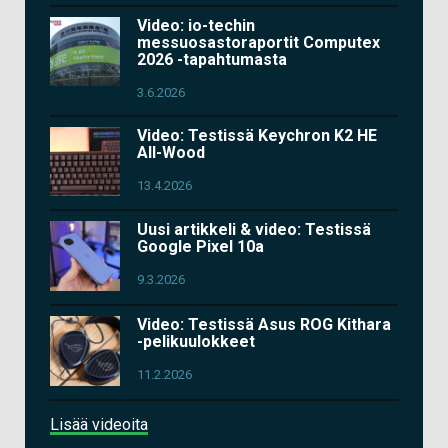
Video: io-techin
messuosastoraportit Computex
2026 -tapahtumasta
3.6.2026
Video: Testissä Keychron K2 HE
All-Wood
13.4.2026
Uusi artikkeli & video: Testissä
Google Pixel 10a
9.3.2026
Video: Testissä Asus ROG Kithara
-pelikuulokkeet
11.2.2026
Lisää videoita