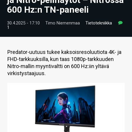
ARTIKKELIT
600 Hz:n TN-paneeli
VIDEOT
30.4.2025 - 17:10
Timo Niemenmaa
Tietotekniikka
1
TECHBBS
TIETOA
Predator-uutuus tukee kaksoisresoluutiota 4K- ja
HINTA.FI
FHD-tarkkuuksilla, kun taas 1080p-tarkkuuden
Nitro-mallin myyntivaltti on 600 Hz:iin yltävä
KAUPPA
virkistystaajuus.
VAIHDA TEEMA
HAKU