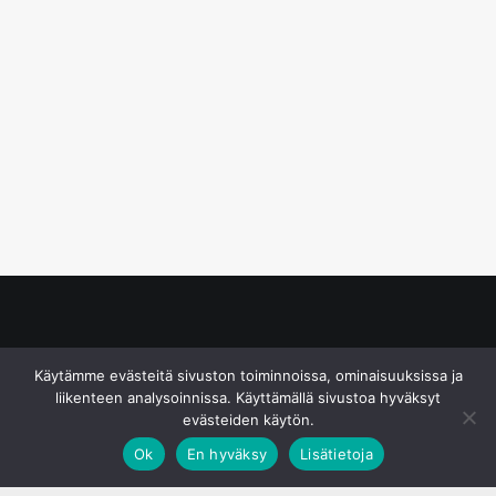
© S&J Media Oy
Käytämme evästeitä sivuston toiminnoissa, ominaisuuksissa ja
liikenteen analysoinnissa. Käyttämällä sivustoa hyväksyt
evästeiden käytön.
Ok
En hyväksy
Lisätietoja