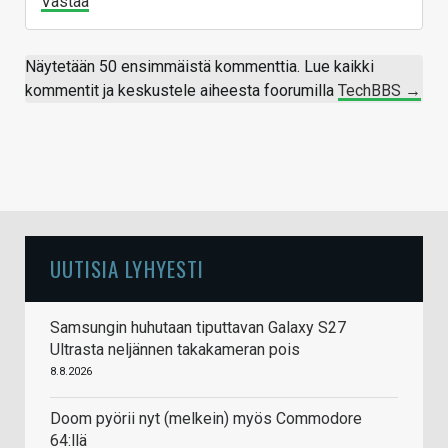
Vastaa
Näytetään 50 ensimmäistä kommenttia. Lue kaikki
kommentit ja keskustele aiheesta foorumilla
TechBBS →
UUTISIA LYHYESTI
Samsungin huhutaan tiputtavan Galaxy S27
Ultrasta neljännen takakameran pois
8.8.2026
Doom pyörii nyt (melkein) myös Commodore
64:llä