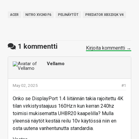
ACER
NITRO XV240 F6
PELINÄYTÖT
PREDATOR XB323QK V4
1
kommentti
Kirjoita kommentti →
Vellamo
May 02, 2025
#1
Onko se DisplayPort 1.4 liitännän takia rajoitettu 4K
tilan virkistystaajuus 160Hz:n kun kerran 240hz
toimisi mukisematta UHBR20 kaapelilla? Mulla
yleensä näytöt kestää reilu 10v käytössä niin en
osta uutena vanhentunutta standardia.