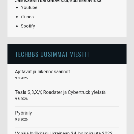
Jälkikäteen katseltavissa/kuunneltavissa:
Youtube
iTunes
Spotify
TECHBBS UUSIMMAT VIESTIT
Ajotavat ja liikennesäännöt
9.8.2026
Tesla S,3,X,Y, Roadster ja Cybertruck yleistä
9.8.2026
Pyöräily
9.8.2026
Venäjä hyökkäsi Ukrainaan 24. helmikuuta 2022