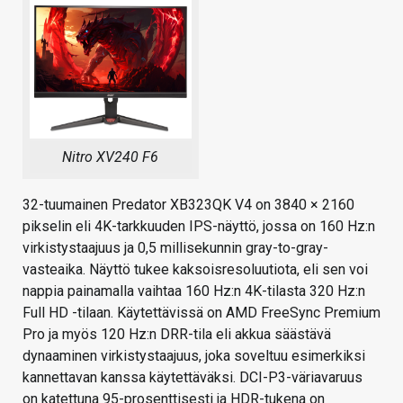
Nitro XV240 F6
32-tuumainen Predator XB323QK V4 on 3840 × 2160
pikselin eli 4K-tarkkuuden IPS-näyttö, jossa on 160 Hz:n
virkistystaajuus ja 0,5 millisekunnin gray-to-gray-
vasteaika. Näyttö tukee kaksoisresoluutiota, eli sen voi
nappia painamalla vaihtaa 160 Hz:n 4K-tilasta 320 Hz:n
Full HD -tilaan. Käytettävissä on AMD FreeSync Premium
Pro ja myös 120 Hz:n DRR-tila eli akkua säästävä
dynaaminen virkistystaajuus, joka soveltuu esimerkiksi
kannettavan kanssa käytettäväksi. DCI-P3-väriavaruus
on katettuna 95-prosenttisesti ja HDR-tukena on