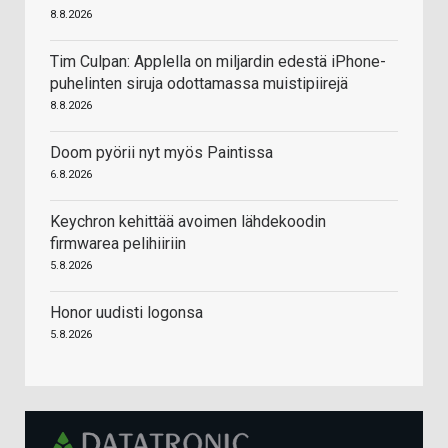
8.8.2026
Tim Culpan: Applella on miljardin edestä iPhone-
puhelinten siruja odottamassa muistipiirejä
8.8.2026
Doom pyörii nyt myös Paintissa
6.8.2026
Keychron kehittää avoimen lähdekoodin
firmwarea pelihiiriin
5.8.2026
Honor uudisti logonsa
5.8.2026