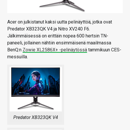
Acer on julkistanut kaksi uutta pelinäyttöä, jotka ovat
Predator XB323QK V4 ja Nitro XV240 F6.
Jälkimmäisessä on erittäin nopea 600 hertsin TN-
paneeli, jollainen nähtiin ensimmäisenä maailmassa
BenQ:n
Zowie XL2586X+ -pelinäytössä
tammikuun CES-
messuilla.
Predator XB323QK V4