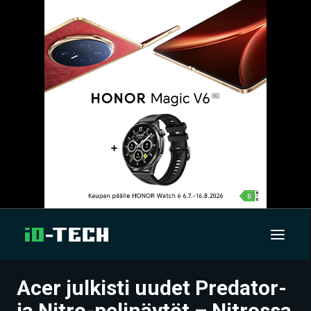
Acer julkisti uudet Predator-
UUTISET
ja Nitro-pelinäytöt – Nitrossa