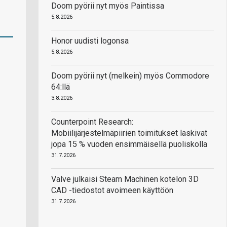
Doom pyörii nyt myös Paintissa
5.8.2026
Honor uudisti logonsa
5.8.2026
Doom pyörii nyt (melkein) myös Commodore
64:llä
3.8.2026
Counterpoint Research:
Mobiilijärjestelmäpiirien toimitukset laskivat
jopa 15 % vuoden ensimmäisellä puoliskolla
31.7.2026
Valve julkaisi Steam Machinen kotelon 3D
CAD -tiedostot avoimeen käyttöön
31.7.2026