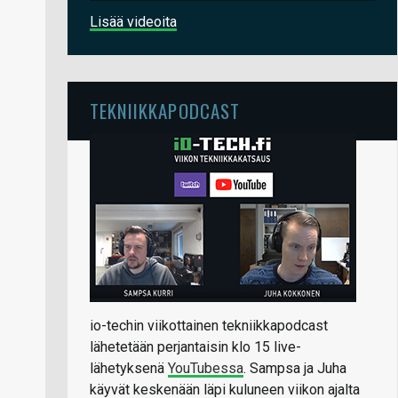
Lisää videoita
TEKNIIKKAPODCAST
io-techin viikottainen tekniikkapodcast
lähetetään perjantaisin klo 15 live-
lähetyksenä
YouTubessa
. Sampsa ja Juha
käyvät keskenään läpi kuluneen viikon ajalta