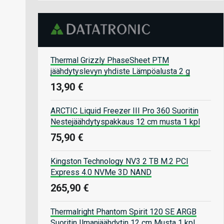
Thermal Grizzly PhaseSheet PTM
jäähdytyslevyn yhdiste Lämpöalusta 2 g
13,90 €
ARCTIC Liquid Freezer III Pro 360 Suoritin
Nestejäähdytyspakkaus 12 cm musta 1 kpl
75,90 €
Kingston Technology NV3 2 TB M.2 PCI
Express 4.0 NVMe 3D NAND
265,90 €
Thermalright Phantom Spirit 120 SE ARGB
Suoritin Ilmanjäähdytin 12 cm Musta 1 kpl