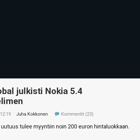
al julkisti Nokia 5.4
elimen
 12:19
/
Juha Kokkonen
Kommentit (23)
uutuus tulee myyntiin noin 200 euron hintaluokkaan.