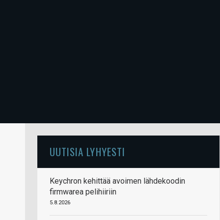
UUTISIA LYHYESTI
Keychron kehittää avoimen lähdekoodin
firmwarea pelihiiriin
5.8.2026