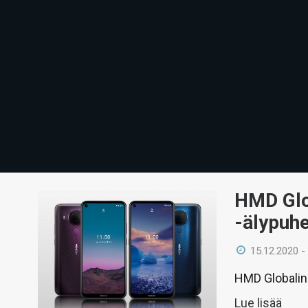
HMD Glob
-älypuh
15.12.2020 -
HMD Globalin 
Lue lisää