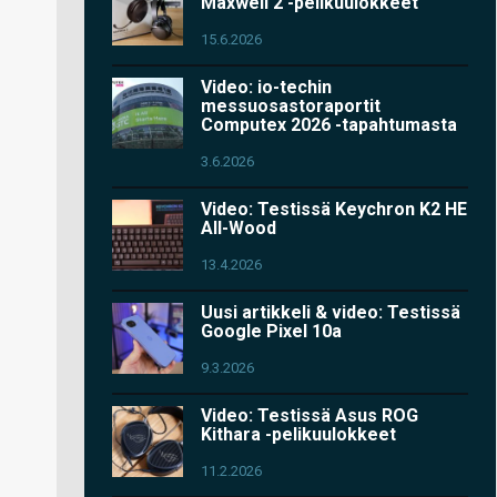
Maxwell 2 -pelikuulokkeet
15.6.2026
Video: io-techin
messuosastoraportit
Computex 2026 -tapahtumasta
3.6.2026
Video: Testissä Keychron K2 HE
All-Wood
13.4.2026
Uusi artikkeli & video: Testissä
Google Pixel 10a
9.3.2026
Video: Testissä Asus ROG
Kithara -pelikuulokkeet
11.2.2026