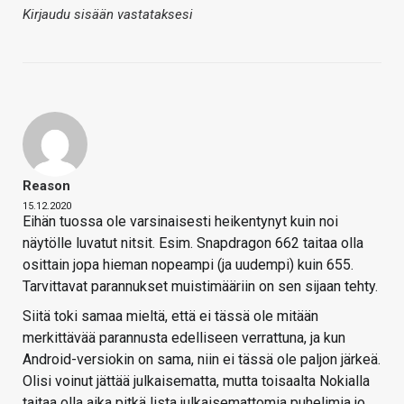
Kirjaudu sisään vastataksesi
Reason
15.12.2020
Eihän tuossa ole varsinaisesti heikentynyt kuin noi
näytölle luvatut nitsit. Esim. Snapdragon 662 taitaa olla
osittain jopa hieman nopeampi (ja uudempi) kuin 655.
Tarvittavat parannukset muistimääriin on sen sijaan tehty.
Siitä toki samaa mieltä, että ei tässä ole mitään
merkittävää parannusta edelliseen verrattuna, ja kun
Android-versiokin on sama, niin ei tässä ole paljon järkeä.
Olisi voinut jättää julkaisematta, mutta toisaalta Nokialla
taitaa olla aika pitkä lista julkaisemattomia puhelimia jo