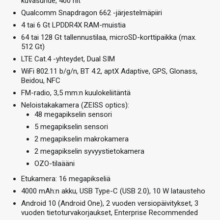
kuvasuhde, 400 nit
Qualcomm Snapdragon 662 -järjestelmäpiiri
4 tai 6 Gt LPDDR4X RAM-muistia
64 tai 128 Gt tallennustilaa, microSD-korttipaikka (max.
512 Gt)
LTE Cat.4 -yhteydet, Dual SIM
WiFi 802.11 b/g/n, BT 4.2, aptX Adaptive, GPS, Glonass,
Beidou, NFC
FM-radio, 3,5 mm:n kuulokeliitäntä
Neloistakakamera (ZEISS optics):
48 megapikselin sensori
5 megapikselin sensori
2 megapikselin makrokamera
2 megapikselin syvyystietokamera
OZO-tilaääni
Etukamera: 16 megapikseliä
4000 mAh:n akku, USB Type-C (USB 2.0), 10 W latausteho
Android 10 (Android One), 2 vuoden versiopäivitykset, 3
vuoden tietoturvakorjaukset, Enterprise Recommended