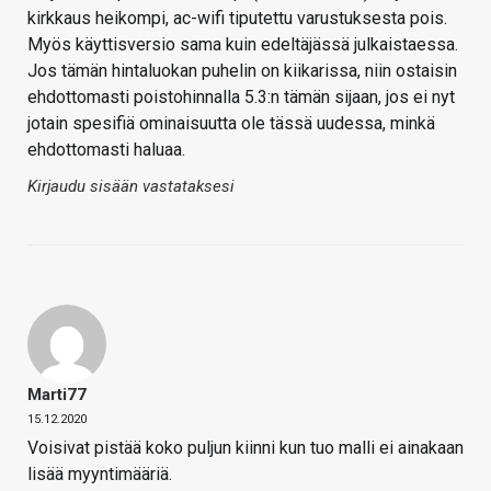
kirkkaus heikompi, ac-wifi tiputettu varustuksesta pois.
Myös käyttisversio sama kuin edeltäjässä julkaistaessa.
Jos tämän hintaluokan puhelin on kiikarissa, niin ostaisin
ehdottomasti poistohinnalla 5.3:n tämän sijaan, jos ei nyt
jotain spesifiä ominaisuutta ole tässä uudessa, minkä
ehdottomasti haluaa.
Kirjaudu sisään vastataksesi
Marti77
15.12.2020
Voisivat pistää koko puljun kiinni kun tuo malli ei ainakaan
lisää myyntimääriä.