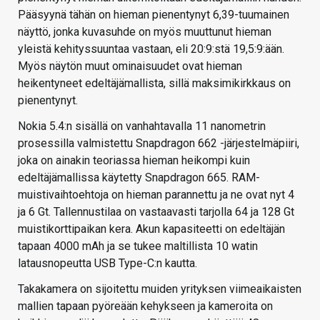
Pääsyynä tähän on hieman pienentynyt 6,39-tuumainen
näyttö, jonka kuvasuhde on myös muuttunut hieman
yleistä kehityssuuntaa vastaan, eli 20:9:stä 19,5:9:ään.
Myös näytön muut ominaisuudet ovat hieman
heikentyneet edeltäjämallista, sillä maksimikirkkaus on
pienentynyt.
Nokia 5.4:n sisällä on vanhahtavalla 11 nanometrin
prosessilla valmistettu Snapdragon 662 -järjestelmäpiiri,
joka on ainakin teoriassa hieman heikompi kuin
edeltäjämallissa käytetty Snapdragon 665. RAM-
muistivaihtoehtoja on hieman parannettu ja ne ovat nyt 4
ja 6 Gt. Tallennustilaa on vastaavasti tarjolla 64 ja 128 Gt
muistikorttipaikan kera. Akun kapasiteetti on edeltäjän
tapaan 4000 mAh ja se tukee maltillista 10 watin
latausnopeutta USB Type-C:n kautta.
Takakamera on sijoitettu muiden yrityksen viimeaikaisten
mallien tapaan pyöreään kehykseen ja kameroita on