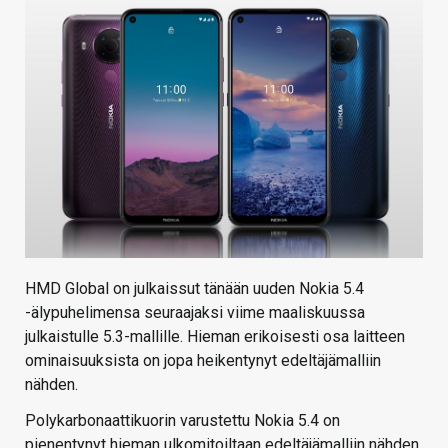
KAUPPA
VAIHDA TEEMA
HAKU
HMD Global on julkaissut tänään uuden Nokia 5.4
-älypuhelimensa seuraajaksi viime maaliskuussa
julkaistulle 5.3-mallille. Hieman erikoisesti osa laitteen
ominaisuuksista on jopa heikentynyt edeltäjämalliin
nähden.
Polykarbonaattikuorin varustettu Nokia 5.4 on
pienentynyt hieman ulkomitoiltaan edeltäjämalliin nähden.