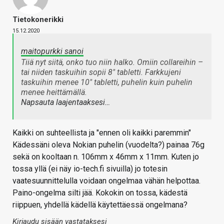
Tietokonerikki
15.12.2020
maitopurkki sanoi
Tiiä nyt siitä, onko tuo niin halko. Omiin collareihin –
tai niiden taskuihin sopii 8" tabletti. Farkkujeni
taskuihin menee 10" tabletti, puhelin kuin puhelin
menee heittämällä.
Napsauta laajentaaksesi…
Kaikki on suhteellista ja "ennen oli kaikki paremmin"
Kädessäni oleva Nokian puhelin (vuodelta?) painaa 76g
sekä on kooltaan n. 106mm x 46mm x 11mm. Kuten jo
tossa yllä (ei näy io-tech.fi sivuilla) jo totesin
vaatesuunnittelulla voidaan ongelmaa vähän helpottaa.
Paino-ongelma silti jää. Kokokin on tossa, kädestä
riippuen, yhdellä kädellä käytettäessä ongelmana?
Kirjaudu sisään vastataksesi