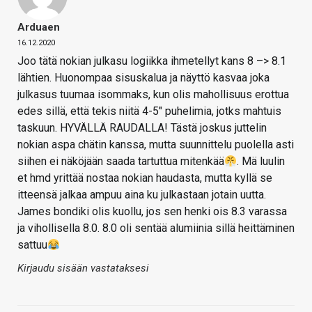
Arduaen
16.12.2020
Joo tätä nokian julkasu logiikka ihmetellyt kans 8 –> 8.1
lähtien. Huonompaa sisuskalua ja näyttö kasvaa joka
julkasus tuumaa isommaks, kun olis mahollisuus erottua
edes sillä, että tekis niitä 4-5″ puhelimia, jotks mahtuis
taskuun. HYVÄLLÄ RAUDALLA! Tästä joskus juttelin
nokian aspa chätin kanssa, mutta suunnittelu puolella asti
siihen ei näköjään saada tartuttua mitenkää
. Mä luulin
et hmd yrittää nostaa nokian haudasta, mutta kyllä se
itteensä jalkaa ampuu aina ku julkastaan jotain uutta.
James bondiki olis kuollu, jos sen henki ois 8.3 varassa
ja vihollisella 8.0. 8.0 oli sentää alumiinia sillä heittäminen
sattuu
Kirjaudu sisään vastataksesi