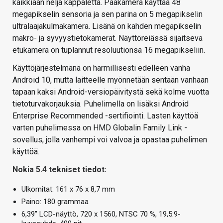
kaikkiaan neljä kappaletta. Pääkamera käyttää 48
megapikselin sensoria ja sen parina on 5 megapikselin
ultralaajakulmakamera. Lisänä on kahden megapikselin
makro- ja syvyystietokamerat. Näyttöreiässä sijaitseva
etukamera on tuplannut resoluutionsa 16 megapikseliin.
Käyttöjärjestelmänä on harmillisesti edelleen vanha
Android 10, mutta laitteelle myönnetään sentään vanhaan
tapaan kaksi Android-versiopäivitystä sekä kolme vuotta
tietoturvakorjauksia. Puhelimella on lisäksi Android
Enterprise Recommended -sertifiointi. Lasten käyttöä
varten puhelimessa on HMD Globalin Family Link -
sovellus, jolla vanhempi voi valvoa ja opastaa puhelimen
käyttöä.
Nokia 5.4 tekniset tiedot:
Ulkomitat: 161 x 76 x 8,7 mm
Paino: 180 grammaa
6,39” LCD-näyttö, 720 x 1560, NTSC 70 %, 19,5:9-