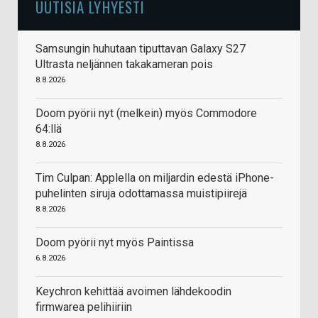
UUTISIA LYHYESTI
Samsungin huhutaan tiputtavan Galaxy S27
Ultrasta neljännen takakameran pois
8.8.2026
Doom pyörii nyt (melkein) myös Commodore
64:llä
8.8.2026
Tim Culpan: Applella on miljardin edestä iPhone-
puhelinten siruja odottamassa muistipiirejä
8.8.2026
Doom pyörii nyt myös Paintissa
6.8.2026
Keychron kehittää avoimen lähdekoodin
firmwarea pelihiiriin