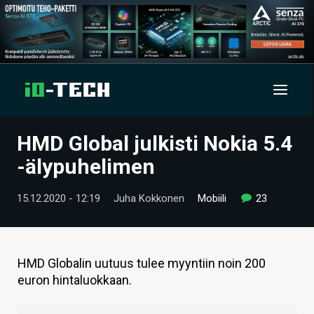
HMD Global julkisti Nokia 5.4
UUTISET
-älypuhelimen
ARTIKKELIT
15.12.2020 - 12:19
Juha Kokkonen
Mobiili
23
VIDEOT
TECHBBS
HMD Globalin uutuus tulee myyntiin noin 200
TIETOA
euron hintaluokkaan.
HINTA.FI