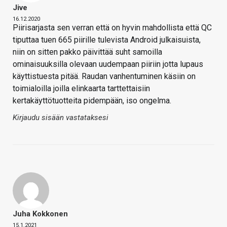
Jive
16.12.2020
Piirisarjasta sen verran että on hyvin mahdollista että QC
tiputtaa tuen 665 piirille tulevista Android julkaisuista,
niin on sitten pakko päivittää suht samoilla
ominaisuuksilla olevaan uudempaan piiriin jotta lupaus
käyttistuesta pitää. Raudan vanhentuminen käsiin on
toimialoilla joilla elinkaarta tarttettaisiin
kertakäyttötuotteita pidempään, iso ongelma.
Kirjaudu sisään vastataksesi
Juha Kokkonen
15.1.2021