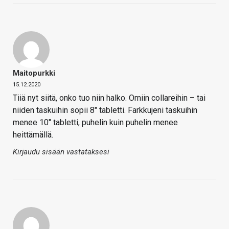
Maitopurkki
15.12.2020
Tiiä nyt siitä, onko tuo niin halko. Omiin collareihin – tai
niiden taskuihin sopii 8″ tabletti. Farkkujeni taskuihin
menee 10″ tabletti, puhelin kuin puhelin menee
heittämällä.
Kirjaudu sisään vastataksesi