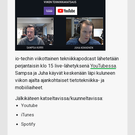
io-techin viikottainen tekniikkapodcast lähetetään
perjantaisin klo 15 live-lähetyksenä
YouTubessa
.
Sampsa ja Juha käyvät keskenään läpi kuluneen
viikon ajalta ajankohtaiset tietotekniikka- ja
mobiiliaiheet.
Jälkikäteen katseltavissa/kuunneltavissa:
Youtube
iTunes
Spotify