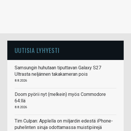
UUTISIA LYHYESTI
Samsungin huhutaan tiputtavan Galaxy S27
Ultrasta neljännen takakameran pois
8.8.2026
Doom pyörii nyt (melkein) myös Commodore
64:llä
8.8.2026
Tim Culpan: Applella on miljardin edestä iPhone-
puhelinten siruja odottamassa muistipiirejä