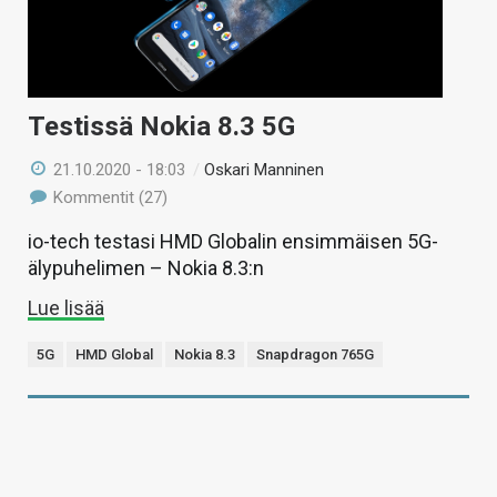
Testissä Nokia 8.3 5G
21.10.2020 - 18:03
/
Oskari Manninen
Kommentit (27)
io-tech testasi HMD Globalin ensimmäisen 5G-
älypuhelimen – Nokia 8.3:n
Lue lisää
5G
HMD Global
Nokia 8.3
Snapdragon 765G