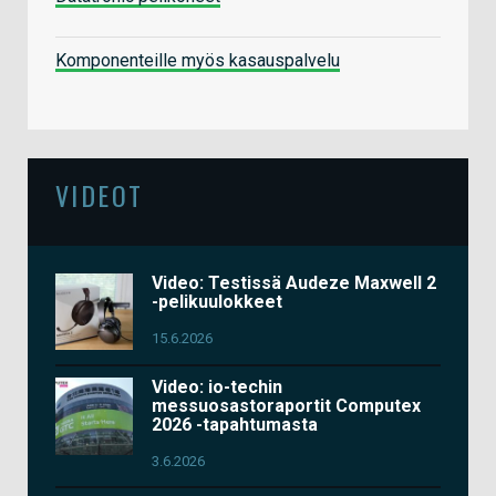
Komponenteille myös kasauspalvelu
VIDEOT
Video: Testissä Audeze Maxwell 2
-pelikuulokkeet
15.6.2026
Video: io-techin
messuosastoraportit Computex
2026 -tapahtumasta
3.6.2026