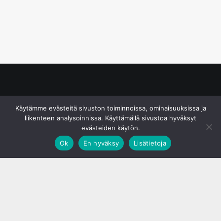
© S&J Media Oy
Käytämme evästeitä sivuston toiminnoissa, ominaisuuksissa ja
liikenteen analysoinnissa. Käyttämällä sivustoa hyväksyt
evästeiden käytön.
Ok
En hyväksy
Lisätietoja
;