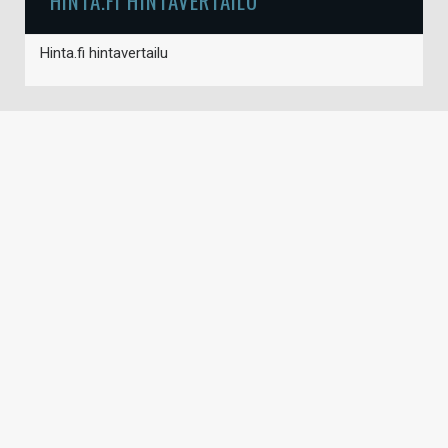
HINTA.FI HINTAVERTAILU
Hinta.fi hintavertailu