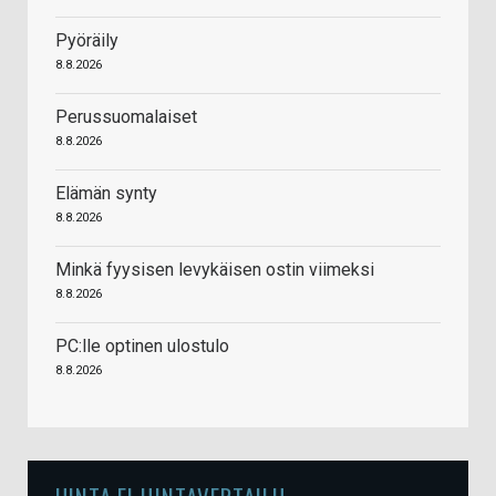
Pyöräily
8.8.2026
Perussuomalaiset
8.8.2026
Elämän synty
8.8.2026
Minkä fyysisen levykäisen ostin viimeksi
8.8.2026
PC:lle optinen ulostulo
8.8.2026