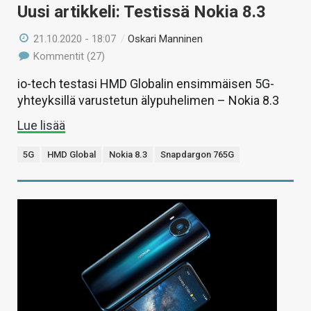
Uusi artikkeli: Testissä Nokia 8.3
21.10.2020 - 18:07
/
Oskari Manninen
Kommentit (27)
io-tech testasi HMD Globalin ensimmäisen 5G-
yhteyksillä varustetun älypuhelimen – Nokia 8.3
Lue lisää
5G
HMD Global
Nokia 8.3
Snapdargon 765G