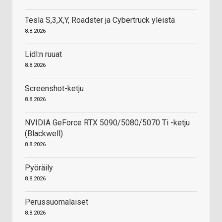
Tesla S,3,X,Y, Roadster ja Cybertruck yleistä
8.8.2026
Lidl:n ruuat
8.8.2026
Screenshot-ketju
8.8.2026
NVIDIA GeForce RTX 5090/5080/5070 Ti -ketju
(Blackwell)
8.8.2026
Pyöräily
8.8.2026
Perussuomalaiset
8.8.2026