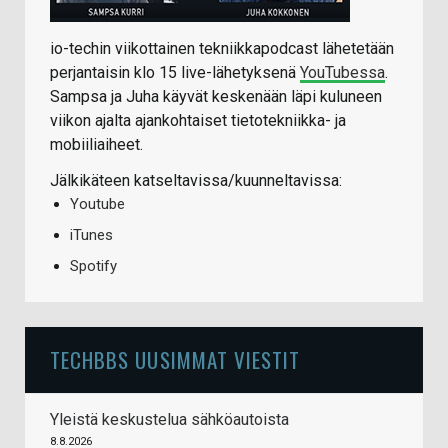
io-techin viikottainen tekniikkapodcast lähetetään
perjantaisin klo 15 live-lähetyksenä
YouTubessa
.
Sampsa ja Juha käyvät keskenään läpi kuluneen
viikon ajalta ajankohtaiset tietotekniikka- ja
mobiiliaiheet.
Jälkikäteen katseltavissa/kuunneltavissa:
Youtube
iTunes
Spotify
TECHBBS UUSIMMAT VIESTIT
Yleistä keskustelua sähköautoista
8.8.2026