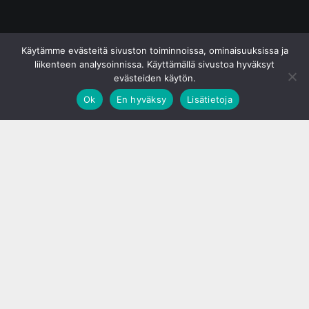
© S&J Media Oy
Käytämme evästeitä sivuston toiminnoissa, ominaisuuksissa ja
liikenteen analysoinnissa. Käyttämällä sivustoa hyväksyt
evästeiden käytön.
Ok
En hyväksy
Lisätietoja
;