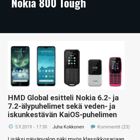
Nokia 800 Tough
ARTIKKELIT
VIDEOT
TECHBBS
TIETOA
HINTA.FI
KAUPPA
VAIHDA TEEMA
HMD Global esitteli Nokia 6.2- ja
7.2-älypuhelimet sekä veden- ja
iskunkestävän KaiOS-puhelimen
HAKU
5.9.2019 - 17:30
/
Juha Kokkonen
Kommentit (23)
Lisäksi päivänvalon näki myös klassikkosarjaan