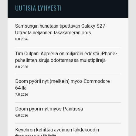
UUTISIA LYHYESTI
Samsungin huhutaan tiputtavan Galaxy S27
Ultrasta neljännen takakameran pois
8.8.2026
Tim Culpan: Applella on miljardin edestä iPhone-
puhelinten siruja odottamassa muistipiirejä
8.8.2026
Doom pyörii nyt (melkein) myös Commodore
64:llä
7.8.2026
Doom pyörii nyt myös Paintissa
6.8.2026
Keychron kehittää avoimen lähdekoodin