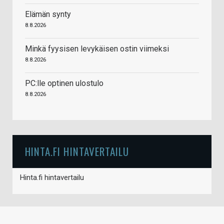
Elämän synty
8.8.2026
Minkä fyysisen levykäisen ostin viimeksi
8.8.2026
PC:lle optinen ulostulo
8.8.2026
HINTA.FI HINTAVERTAILU
Hinta.fi hintavertailu