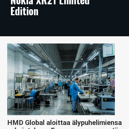
Edition
ARTIKKELIT
VIDEOT
TECHBBS
TIETOA
HINTA.FI
KAUPPA
VAIHDA TEEMA
HAKU
HMD Global aloittaa älypuhelimiensa