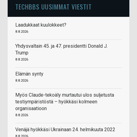
TECHBBS UUSIMMAT VIESTIT
Laadukkaat kuulokkeet?
8.8.2026
Yhdysvaltain 45. ja 47. presidentti Donald J.
Trump
8.8.2026
Elämän synty
8.8.2026
Myös Claude-tekoäly murtautui ulos suljetusta
testiympäristöstä – hyökkäsi kolmeen
organisaatioon
8.8.2026
Venäjä hyökkäsi Ukrainaan 24. helmikuuta 2022
8.8.2026