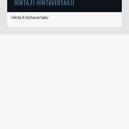
HINTA.FI HINTAVERTAILU
Hinta.fi hintavertailu