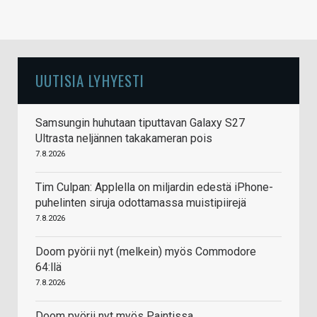
UUTISIA LYHYESTI
Samsungin huhutaan tiputtavan Galaxy S27
Ultrasta neljännen takakameran pois
7.8.2026
Tim Culpan: Applella on miljardin edestä iPhone-
puhelinten siruja odottamassa muistipiirejä
7.8.2026
Doom pyörii nyt (melkein) myös Commodore
64:llä
7.8.2026
Doom pyörii nyt myös Paintissa