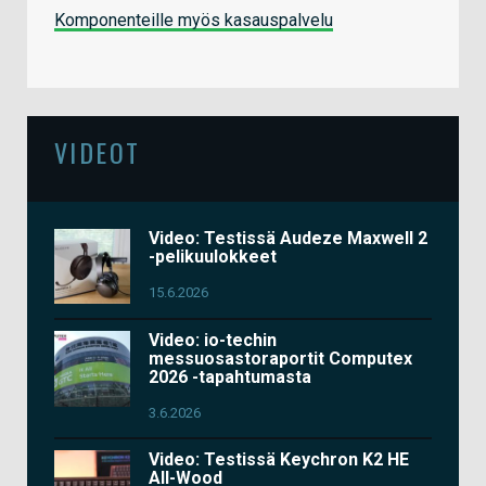
Komponenteille myös kasauspalvelu
VIDEOT
Video: Testissä Audeze Maxwell 2
-pelikuulokkeet
15.6.2026
Video: io-techin
messuosastoraportit Computex
2026 -tapahtumasta
3.6.2026
Video: Testissä Keychron K2 HE
All-Wood