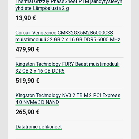
Thermal Grizzly PhaseSheet PTM jäähdytyslevyn
yhdiste Lämpöalusta 2 g
13,90 €
Corsair Vengeance CMK32GX5M2B6000C38
muistimoduuli 32 GB 2 x 16 GB DDR5 6000 MHz
479,90 €
Kingston Technology FURY Beast muistimoduuli
32 GB 2 x 16 GB DDR5
519,90 €
Kingston Technology NV3 2 TB M.2 PCI Express
4.0 NVMe 3D NAND
265,90 €
Datatronic pelikoneet