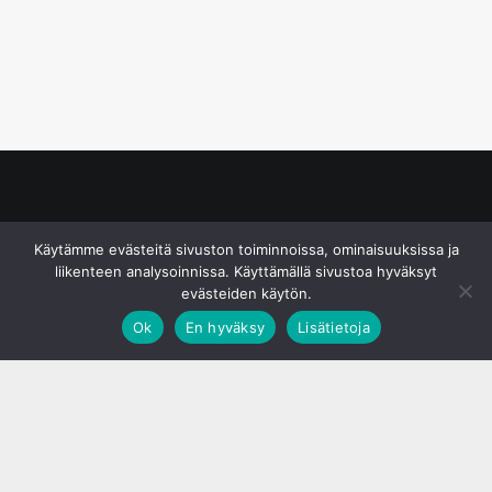
© S&J Media Oy
Käytämme evästeitä sivuston toiminnoissa, ominaisuuksissa ja
liikenteen analysoinnissa. Käyttämällä sivustoa hyväksyt
evästeiden käytön.
Ok
En hyväksy
Lisätietoja
;