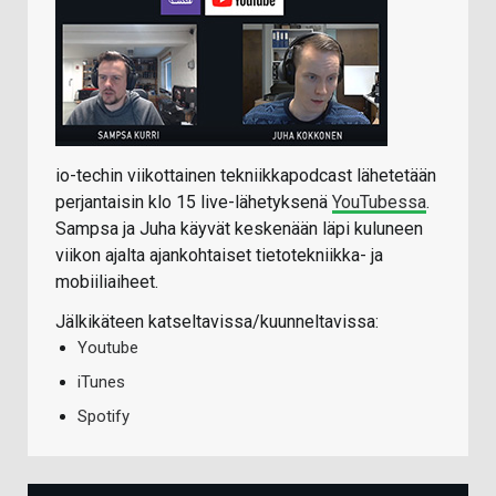
io-techin viikottainen tekniikkapodcast lähetetään
perjantaisin klo 15 live-lähetyksenä
YouTubessa
.
Sampsa ja Juha käyvät keskenään läpi kuluneen
viikon ajalta ajankohtaiset tietotekniikka- ja
mobiiliaiheet.
Jälkikäteen katseltavissa/kuunneltavissa:
Youtube
iTunes
Spotify