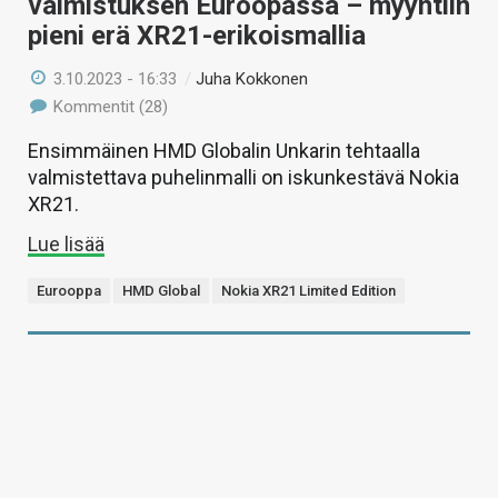
valmistuksen Euroopassa – myyntiin
pieni erä XR21-erikoismallia
3.10.2023 - 16:33
/
Juha Kokkonen
Kommentit (28)
Ensimmäinen HMD Globalin Unkarin tehtaalla
valmistettava puhelinmalli on iskunkestävä Nokia
XR21.
Lue lisää
Eurooppa
HMD Global
Nokia XR21 Limited Edition