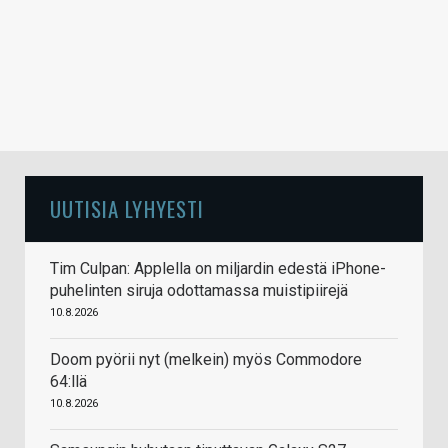
UUTISIA LYHYESTI
Tim Culpan: Applella on miljardin edestä iPhone-
puhelinten siruja odottamassa muistipiirejä
10.8.2026
Doom pyörii nyt (melkein) myös Commodore
64:llä
10.8.2026