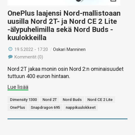
OnePlus laajensi Nord-mallistoaan
uusilla Nord 2T- ja Nord CE 2 Lite
-älypuhelimilla sekä Nord Buds -
kuulokkeilla
19.5.2022 - 17:20
/
Oskari Manninen
Kommentit (0)
Nord 2T jakaa monin osin Nord 2:n ominaisuudet
tuttuun 400 euron hintaan.
Lue lisää
Dimensity 1300
Nord 2T
Nord Buds
Nord CE 2 Lite
OnePlus
Snapdragon 695
nappikuulokkeet