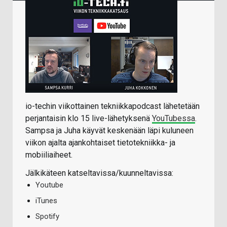
io-techin viikottainen tekniikkapodcast lähetetään
perjantaisin klo 15 live-lähetyksenä
YouTubessa
.
Sampsa ja Juha käyvät keskenään läpi kuluneen
viikon ajalta ajankohtaiset tietotekniikka- ja
mobiiliaiheet.
Jälkikäteen katseltavissa/kuunneltavissa:
Youtube
iTunes
Spotify