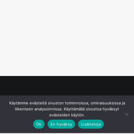
© S&J Media Oy
Käytämme evästeitä sivuston toiminnoissa, ominaisuuksissa ja
liikenteen analysoinnissa. Käyttämällä sivustoa hyväksyt
evästeiden käytön.
Ok
En hyväksy
Lisätietoja