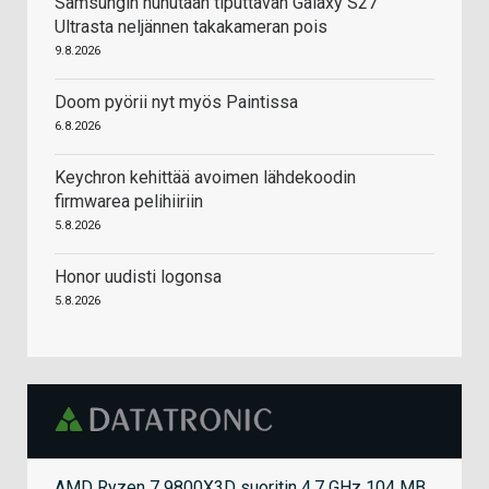
Samsungin huhutaan tiputtavan Galaxy S27
Ultrasta neljännen takakameran pois
9.8.2026
Doom pyörii nyt myös Paintissa
6.8.2026
Keychron kehittää avoimen lähdekoodin
firmwarea pelihiiriin
5.8.2026
Honor uudisti logonsa
5.8.2026
AMD Ryzen 7 9800X3D suoritin 4,7 GHz 104 MB