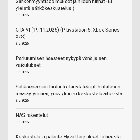
Sähkönmyyntisopimukset ja niiden hinnat (EI
yleistä sähkökeskustelua!)
9.8.2026
GTA VI (19.11.2026) (Playstation 5, Xbox Series
X/S)
9.8.2026
Pariutumisen haasteet nykypäivänä ja sen
vaikutukset
9.8.2026
Sähköenergian tuotanto, taustatekijät, hintatason
määräytyminen, yms yleinen keskustelu aiheesta
9.8.2026
NAS rakentelut
9.8.2026
Keskustelu ja palaute Hyvät tarjoukset -alueesta