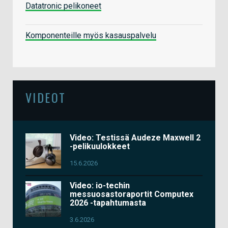
Datatronic pelikoneet
Komponenteille myös kasauspalvelu
VIDEOT
Video: Testissä Audeze Maxwell 2
-pelikuulokkeet
15.6.2026
Video: io-techin
messuosastoraportit Computex
2026 -tapahtumasta
3.6.2026