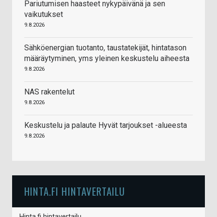
Pariutumisen haasteet nykypäivänä ja sen
vaikutukset
9.8.2026
Sähköenergian tuotanto, taustatekijät, hintatason
määräytyminen, yms yleinen keskustelu aiheesta
9.8.2026
NAS rakentelut
9.8.2026
Keskustelu ja palaute Hyvät tarjoukset -alueesta
9.8.2026
HINTA.FI HINTAVERTAILU
Hinta.fi hintavertailu