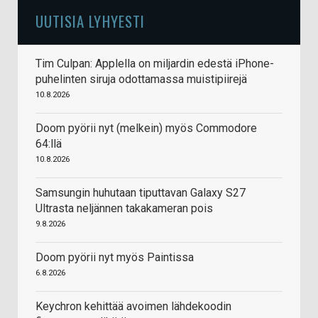
UUTISIA LYHYESTI
Tim Culpan: Applella on miljardin edestä iPhone-
puhelinten siruja odottamassa muistipiirejä
10.8.2026
Doom pyörii nyt (melkein) myös Commodore
64:llä
10.8.2026
Samsungin huhutaan tiputtavan Galaxy S27
Ultrasta neljännen takakameran pois
9.8.2026
Doom pyörii nyt myös Paintissa
6.8.2026
Keychron kehittää avoimen lähdekoodin