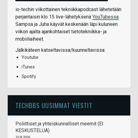
io-techin viikottainen tekniikkapodcast lähetetään
perjantaisin klo 15 live-lähetyksenä
YouTubessa
.
Sampsa ja Juha käyvät keskenään läpi kuluneen
viikon ajalta ajankohtaiset tietotekniikka- ja
mobiiliaiheet.
Jälkikäteen katseltavissa/kuunneltavissa:
Youtube
iTunes
Spotify
TECHBBS UUSIMMAT VIESTIT
Poliittiset ja yhteiskunnalliset meemit (EI
KESKUSTELUA)
10.8.2026