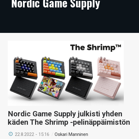
Nordic Game Supply
ARTIKKELIT
VIDEOT
TECHBBS
TIETOA
HINTA.FI
KAUPPA
VAIHDA TEEMA
Nordic Game Supply julkisti yhden
HAKU
käden The Shrimp -pelinäppäimistön
22.8.2022 - 15:16
/
Oskari Manninen