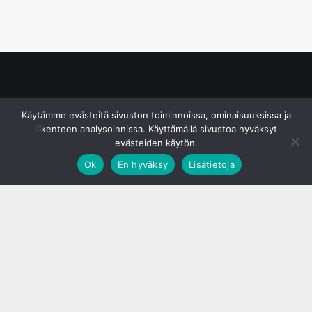
© S&J Media Oy
Käytämme evästeitä sivuston toiminnoissa, ominaisuuksissa ja
liikenteen analysoinnissa. Käyttämällä sivustoa hyväksyt
evästeiden käytön.
Ok
En hyväksy
Lisätietoja
;