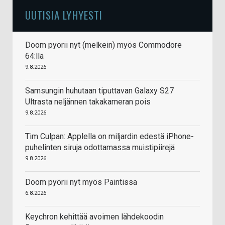
UUTISIA LYHYESTI
Doom pyörii nyt (melkein) myös Commodore
64:llä
9.8.2026
Samsungin huhutaan tiputtavan Galaxy S27
Ultrasta neljännen takakameran pois
9.8.2026
Tim Culpan: Applella on miljardin edestä iPhone-
puhelinten siruja odottamassa muistipiirejä
9.8.2026
Doom pyörii nyt myös Paintissa
6.8.2026
Keychron kehittää avoimen lähdekoodin