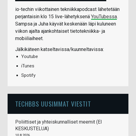
io-techin viikottainen tekniikkapodcast lähetetään
perjantaisin klo 15 live-lähetyksenä
YouTubessa
.
Sampsa ja Juha käyvät keskenään läpi kuluneen
viikon ajalta ajankohtaiset tietotekniikka- ja
mobiiliaiheet.
Jälkikäteen katseltavissa/kuunneltavissa:
Youtube
iTunes
Spotify
TECHBBS UUSIMMAT VIESTIT
Poliittiset ja yhteiskunnalliset meemit (EI
KESKUSTELUA)
10.8.2026