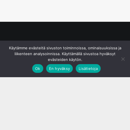
© S&J Media Oy
Käytämme evästeitä sivuston toiminnoissa, ominaisuuksissa ja
liikenteen analysoinnissa. Käyttämällä sivustoa hyväksyt
evästeiden käytön.
Ok
En hyväksy
Lisätietoja
;