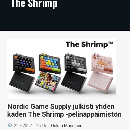
The Shrimp
ARTIKKELIT
VIDEOT
TECHBBS
TIETOA
HINTA.FI
KAUPPA
VAIHDA TEEMA
Nordic Game Supply julkisti yhden
HAKU
käden The Shrimp -pelinäppäimistön
22.8.2022 - 15:16
/
Oskari Manninen