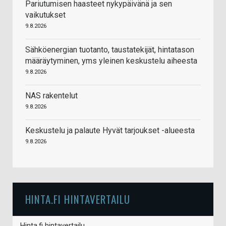
Pariutumisen haasteet nykypäivänä ja sen
vaikutukset
9.8.2026
Sähköenergian tuotanto, taustatekijät, hintatason
määräytyminen, yms yleinen keskustelu aiheesta
9.8.2026
NAS rakentelut
9.8.2026
Keskustelu ja palaute Hyvät tarjoukset -alueesta
9.8.2026
HINTA.FI HINTAVERTAILU
Hinta.fi hintavertailu