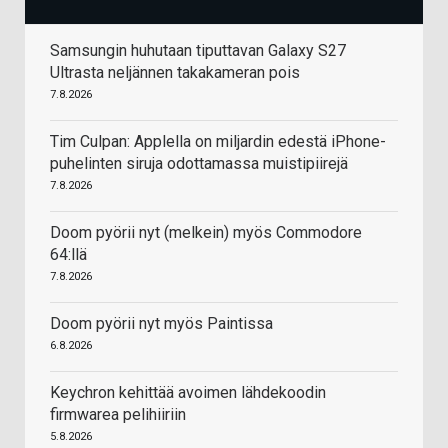
Samsungin huhutaan tiputtavan Galaxy S27
Ultrasta neljännen takakameran pois
7.8.2026
Tim Culpan: Applella on miljardin edestä iPhone-
puhelinten siruja odottamassa muistipiirejä
7.8.2026
Doom pyörii nyt (melkein) myös Commodore
64:llä
7.8.2026
Doom pyörii nyt myös Paintissa
6.8.2026
Keychron kehittää avoimen lähdekoodin
firmwarea pelihiiriin
5.8.2026