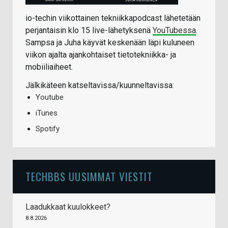
io-techin viikottainen tekniikkapodcast lähetetään
perjantaisin klo 15 live-lähetyksenä
YouTubessa
.
Sampsa ja Juha käyvät keskenään läpi kuluneen
viikon ajalta ajankohtaiset tietotekniikka- ja
mobiiliaiheet.
Jälkikäteen katseltavissa/kuunneltavissa:
Youtube
iTunes
Spotify
TECHBBS UUSIMMAT VIESTIT
Laadukkaat kuulokkeet?
8.8.2026