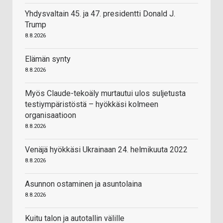
Yhdysvaltain 45. ja 47. presidentti Donald J.
Trump
8.8.2026
Elämän synty
8.8.2026
Myös Claude-tekoäly murtautui ulos suljetusta
testiympäristöstä – hyökkäsi kolmeen
organisaatioon
8.8.2026
Venäjä hyökkäsi Ukrainaan 24. helmikuuta 2022
8.8.2026
Asunnon ostaminen ja asuntolaina
8.8.2026
Kuitu talon ja autotallin välille