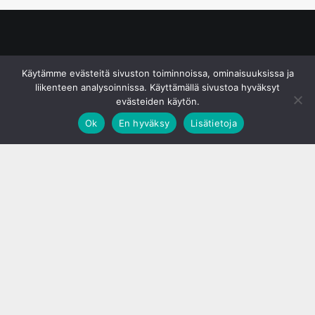
© S&J Media Oy
Käytämme evästeitä sivuston toiminnoissa, ominaisuuksissa ja
liikenteen analysoinnissa. Käyttämällä sivustoa hyväksyt
evästeiden käytön.
Ok
En hyväksy
Lisätietoja
;