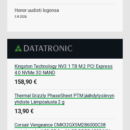
Honor uudisti logonsa
5.8.2026
Kingston Technology NV3 1 TB M.2 PCI Express
4.0 NVMe 3D NAND
158,90 €
Thermal Grizzly PhaseSheet PTM jäähdytyslevyn
yhdiste Lämpöalusta 2 g
13,90 €
Corsair Vengeance CMK32GX5M2B6000C38