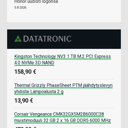
Honor uudisti logonsa
5.8.2026
Kingston Technology NV3 1 TB M.2 PCI Express
4.0 NVMe 3D NAND
158,90 €
Thermal Grizzly PhaseSheet PTM jäähdytyslevyn
yhdiste Lämpöalusta 2 g
13,90 €
Corsair Vengeance CMK32GX5M2B6000C38
muistimoduuli 32 GB 2 x 16 GB DDR5 6000 MHz