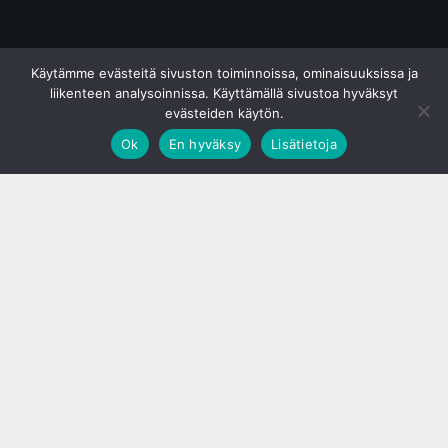
© S&J Media Oy
Käytämme evästeitä sivuston toiminnoissa, ominaisuuksissa ja
liikenteen analysoinnissa. Käyttämällä sivustoa hyväksyt
evästeiden käytön.
Ok
En hyväksy
Lisätietoja
;