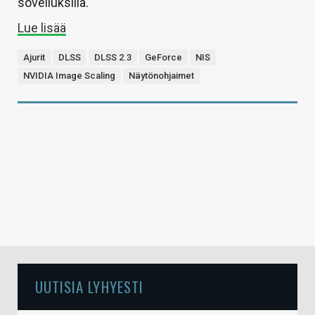
sovelluksilla.
Lue lisää
Ajurit
DLSS
DLSS 2.3
GeForce
NIS
NVIDIA Image Scaling
Näytönohjaimet
UUTISIA LYHYESTI