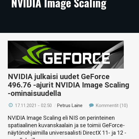
NVIDIA Image Scaling
ARTIKKELIT
VIDEOT
TECHBBS
TIETOA
HINTA.FI
KAUPPA
NVIDIA julkaisi uudet GeForce
496.76 -ajurit NVIDIA Image Scaling
VAIHDA TEEMA
-ominaisuudella
17.11.2021 - 02:50
/
Petrus Laine
Kommentit (10)
HAKU
NVIDIA Image Scaling eli NIS on perinteinen
spatiaalinen kuvanskaalain ja se toimii GeForce-
näytönohjaimilla universaalisti DirectX 11- ja 12 -