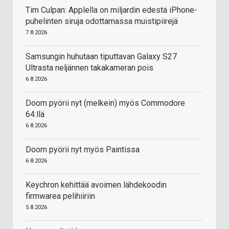
Tim Culpan: Applella on miljardin edestä iPhone-
puhelinten siruja odottamassa muistipiirejä
7.8.2026
Samsungin huhutaan tiputtavan Galaxy S27
Ultrasta neljännen takakameran pois
6.8.2026
Doom pyörii nyt (melkein) myös Commodore
64:llä
6.8.2026
Doom pyörii nyt myös Paintissa
6.8.2026
Keychron kehittää avoimen lähdekoodin
firmwarea pelihiiriin
5.8.2026