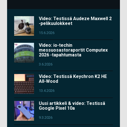
Video: Testissä Audeze Maxwell 2
-pelikuulokkeet
15.6.2026
Video: io-techin
messuosastoraportit Computex
2026 -tapahtumasta
3.6.2026
Video: Testissä Keychron K2 HE
All-Wood
13.4.2026
Uusi artikkeli & video: Testissä
Google Pixel 10a
9.3.2026