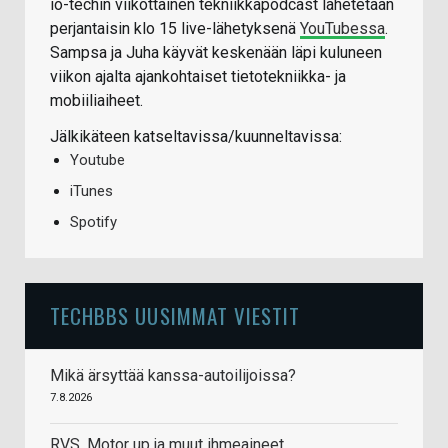
io-techin viikottainen tekniikkapodcast lähetetään
perjantaisin klo 15 live-lähetyksenä
YouTubessa
.
Sampsa ja Juha käyvät keskenään läpi kuluneen
viikon ajalta ajankohtaiset tietotekniikka- ja
mobiiliaiheet.
Jälkikäteen katseltavissa/kuunneltavissa:
Youtube
iTunes
Spotify
TECHBBS UUSIMMAT VIESTIT
Mikä ärsyttää kanssa-autoilijoissa?
7.8.2026
RVS, Motor up ja muut ihmeaineet.