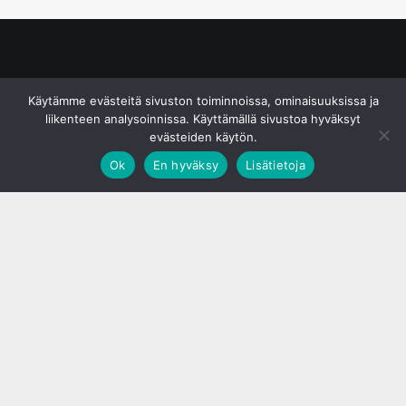
© S&J Media Oy
Käytämme evästeitä sivuston toiminnoissa, ominaisuuksissa ja
liikenteen analysoinnissa. Käyttämällä sivustoa hyväksyt
evästeiden käytön.
Ok
En hyväksy
Lisätietoja
;