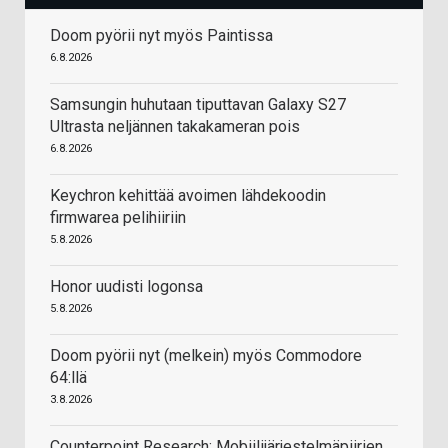
Doom pyörii nyt myös Paintissa
6.8.2026
Samsungin huhutaan tiputtavan Galaxy S27
Ultrasta neljännen takakameran pois
6.8.2026
Keychron kehittää avoimen lähdekoodin
firmwarea pelihiiriin
5.8.2026
Honor uudisti logonsa
5.8.2026
Doom pyörii nyt (melkein) myös Commodore
64:llä
3.8.2026
Counterpoint Research: Mobiilijärjestelmäpiirien