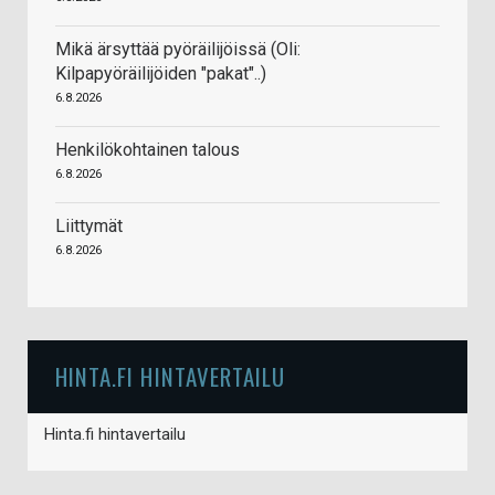
Mikä ärsyttää pyöräilijöissä (Oli:
Kilpapyöräilijöiden "pakat"..)
6.8.2026
Henkilökohtainen talous
6.8.2026
Liittymät
6.8.2026
HINTA.FI HINTAVERTAILU
Hinta.fi hintavertailu