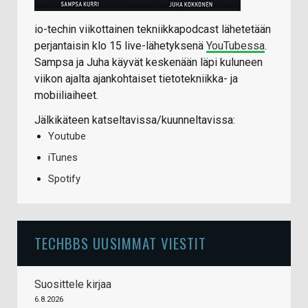
io-techin viikottainen tekniikkapodcast lähetetään
perjantaisin klo 15 live-lähetyksenä
YouTubessa
.
Sampsa ja Juha käyvät keskenään läpi kuluneen
viikon ajalta ajankohtaiset tietotekniikka- ja
mobiiliaiheet.
Jälkikäteen katseltavissa/kuunneltavissa:
Youtube
iTunes
Spotify
TECHBBS UUSIMMAT VIESTIT
Suosittele kirjaa
6.8.2026