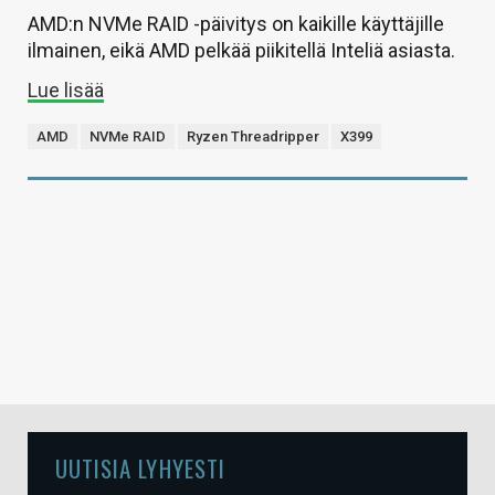
AMD:n NVMe RAID -päivitys on kaikille käyttäjille
ilmainen, eikä AMD pelkää piikitellä Inteliä asiasta.
Lue lisää
AMD
NVMe RAID
Ryzen Threadripper
X399
UUTISIA LYHYESTI