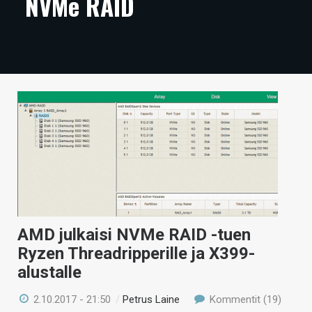
NVMe RAID
ARTIKKELIT
VIDEOT
TECHBBS
TIETOA
HINTA.FI
KAUPPA
VAIHDA TEEMA
AMD julkaisi NVMe RAID -tuen
Ryzen Threadripperille ja X399-
HAKU
alustalle
2.10.2017 - 21:50
/
Petrus Laine
Kommentit (19)